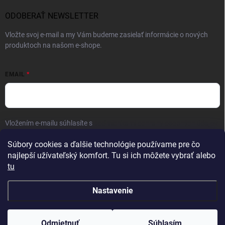
ODOBERAŤ NEWSLETTER
Vložte svoj e-mail a my Vám budeme zasielať informácie o nových
produktoch na našom e-shope.
EMAIL
Vložením e-mailu súhlasíte s
podmienkami ochrany osobných údajov
Prihlásiť sa
Súbory cookies a ďalšie technológie používame pre čo
najlepší užívateľský komfort. Tu si ich môžete vybrať alebo
tu
Nastavenie
Copyright 2026
FAMON men
. Všetky práva vyhradené.
Odmietnuť
Súhlasím