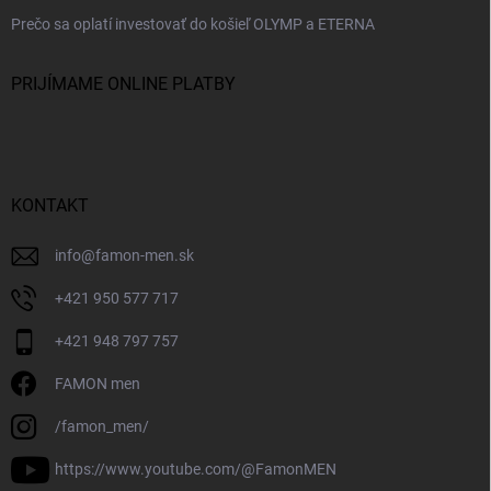
Prečo sa oplatí investovať do košieľ OLYMP a ETERNA
PRIJÍMAME ONLINE PLATBY
KONTAKT
info
@
famon-men.sk
+421 950 577 717
+421 948 797 757
FAMON men
/famon_men/
https://www.youtube.com/@FamonMEN