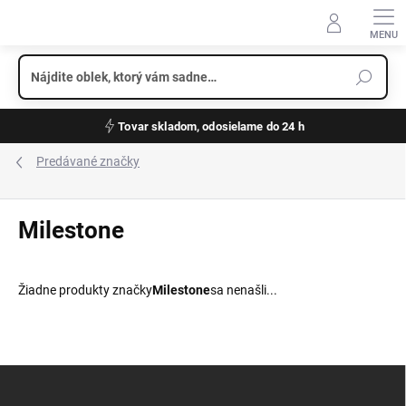
Prejsť
na
obsah
Tovar skladom, odosielame do 24 h
Predávané značky
Milestone
Žiadne produkty značky
Milestone
sa nenašli...
Z
á