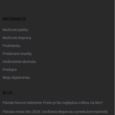
p
ä
t
i
INFORMÁCIE
e
Možnosti platby
Možnosti dopravy
Podmienky
Predávané značky
Hodnotenie obchodu
Predajne
Moja objednávka
BLOG
Pánske ľanové oblečenie: Prečo je ľan najlepšou voľbou na leto?
Pánska móda leto 2026: Uvoľnená elegancia a priedušné materiály