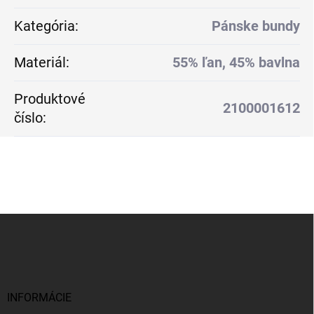
Kategória
:
Pánske bundy
Materiál
:
55% ľan, 45% bavlna
Produktové
2100001612
číslo
:
Z
á
p
ä
t
i
INFORMÁCIE
e