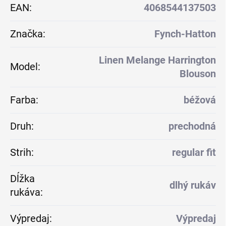
EAN
:
4068544137503
Značka
:
Fynch-Hatton
Linen Melange Harrington
Model
:
Blouson
Farba
:
béžová
Druh
:
prechodná
Strih
:
regular fit
Dĺžka
dlhý rukáv
rukáva
:
Výpredaj
:
Výpredaj