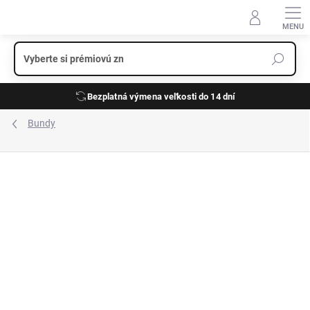
Prejsť
na
obsah
Bezplatná výmena veľkosti do 14 dní
Bundy
ZNAČKA:
FYNCH-HATTON
VÝPREDAJ
ĽAN