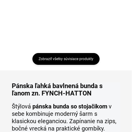
€119,99
€76,99
HATTON
Detail
Detail
Zobraziť všetky súvisiace produkty
Pánska ľahká bavlnená bunda s
ľanom zn. FYNCH-HATTON
Štýlová
pánska bunda so stojačikom
v
sebe kombinuje moderný šarm s
klasickou eleganciou. Zapínanie na zips,
bočné vrecká na praktické gombíky.