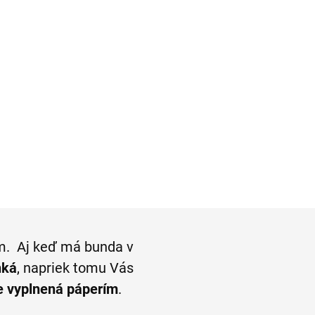
nohavice wool-look CLUB
OF COMFORT modern fit
€83,97
l
Detail
m.
Aj keď má bunda v
hká
, napriek tomu Vás
e vyplnená páperím
.