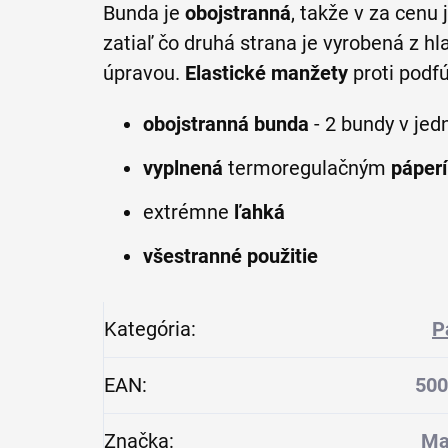
Bunda je
obojstranná
, takže v za cenu
zatiaľ čo druhá strana je vyrobená z hl
úpravou.
Elastické manžety
proti podf
obojstranná bunda
- 2 bundy v jed
vyplnená
termoregulačným
páper
extrémne
ľahká
všestranné použitie
Kategória
:
P
EAN
:
500
Značka
:
Ma