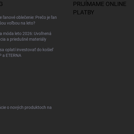
G
PRIJÍMAME ONLINE
PLATBY
 ľanové oblečenie: Prečo je ľan
šou voľbou na leto?
a móda leto 2026: Uvoľnená
cia a priedušné materiály
sa oplatí investovať do košieľ
 a ETERNA
ácie o nových produktoch na