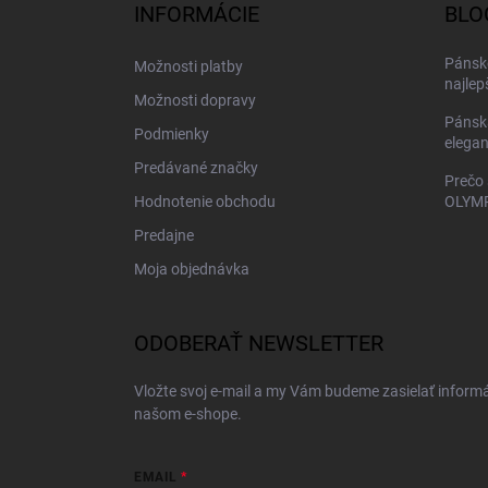
ä
INFORMÁCIE
BLO
t
i
Pánske
Možnosti platby
e
najlep
Možnosti dopravy
Pánsk
Podmienky
elegan
Predávané značky
Prečo 
Hodnotenie obchodu
OLYMP
Predajne
Moja objednávka
ODOBERAŤ NEWSLETTER
Vložte svoj e-mail a my Vám budeme zasielať inform
našom e-shope.
EMAIL