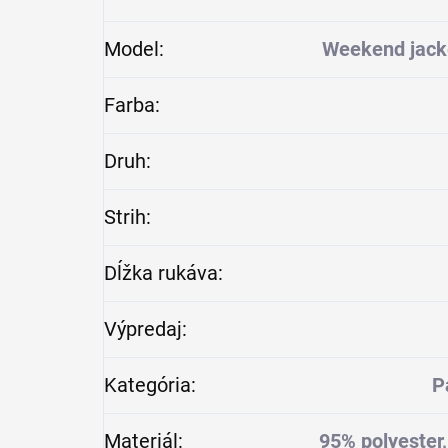
Model
:
Weekend jacke
Farba
:
Druh
:
Strih
:
Dĺžka rukáva
:
Výpredaj
:
Kategória
:
P
Materiál
:
95% polyester