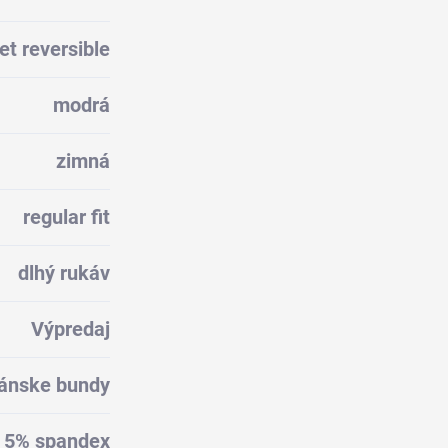
t reversible
modrá
zimná
regular fit
dlhý rukáv
Výpredaj
ánske bundy
, 5% spandex