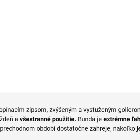
vlnené nohavice
bermudy s opaskom
DPOINT modern fit
HATTRIC
9,95
€48,99
Detail
Detai
opínacím zipsom, zvýšeným a vystuženým goliero
ýždeň a
všestranné použitie.
Bunda je
extrémne ľa
v prechodnom období dostatočne zahreje, nakoľko
j