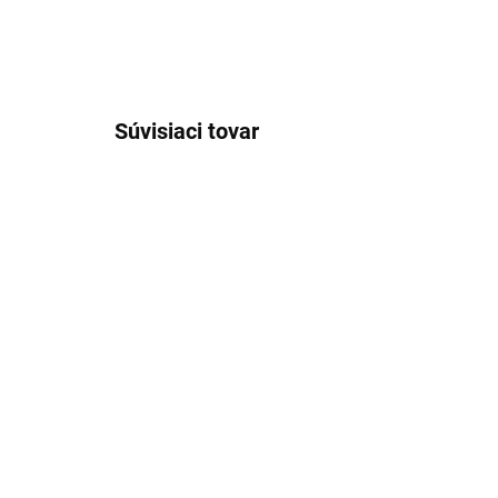
Súvisiaci tovar
VÝPREDAJ
SKLADOM
Pánska červená
Pá