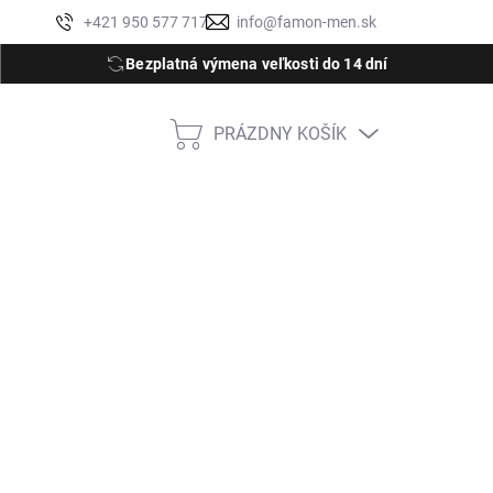
Moja objednávka
+421 950 577 717
info@famon-men.sk
Bezplatná výmena veľkosti do 14 dní
PRÁZDNY KOŠÍK
NÁKUPNÝ
KOŠÍK
47
M