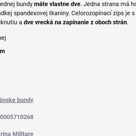
 jednej bundy
máte vlastne dve
. Jedna strana má ho
adkej spandexovej tkaniny.
Celorozopínací zips je
úknutiu a
dve vrecká na zapínanie z oboch strán
.
nej
ím
ánske bundy
0005710268
rina Militare