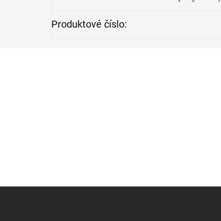
Produktové číslo
:
Z
á
p