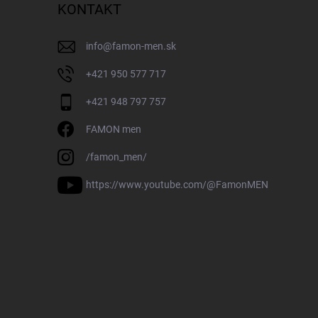
KONTAKT
info
@
famon-men.sk
+421 950 577 717
+421 948 797 757
FAMON men
/famon_men/
https://www.youtube.com/@FamonMEN