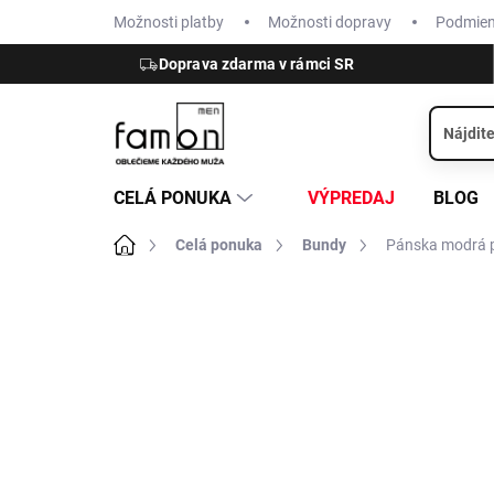
Prejsť
Možnosti platby
Možnosti dopravy
Podmie
na
obsah
Doprava zdarma v rámci SR
CELÁ PONUKA
VÝPREDAJ
BLOG
Domov
Celá ponuka
Bundy
Pánska modrá p
ZNAČKA:
MARINA MILITARE
VÝPREDAJ