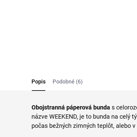
páperová obojstranná
ba
bunda 2 v 1 MARINA
RE
MILITARE
€136,47
€7
Detail
Popis
Podobné (6)
Obojstranná páperová bunda
s celoroz
názve WEEKEND, je to bunda na celý t
počas bežných zimných teplôt, alebo 