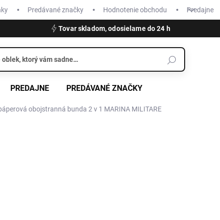
nky
Predávané značky
Hodnotenie obchodu
Predajne
Tovar skladom, odosielame do 24 h
PREDAJNE
PREDÁVANÉ ZNAČKY
áperová obojstranná bunda 2 v 1 MARINA MILITARE
€194,95
€136,
Jednotková
SKLADOM
cena:
VEĽKOSŤ