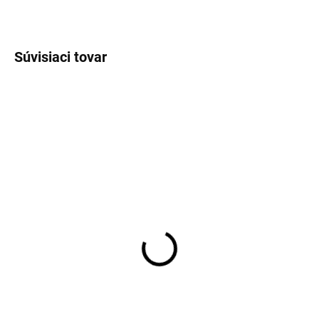
OPÝTAŤ SA
STRÁŽIŤ
Súvisiaci tovar
VÝPREDAJ
JERSEY
SKLADOM
SKLADOM
Pánska košeľa OLYMP
Pánska modrá
body fit
džerzejová košeľa
ETERNA slim fit
€59,95
€71,99
Detail