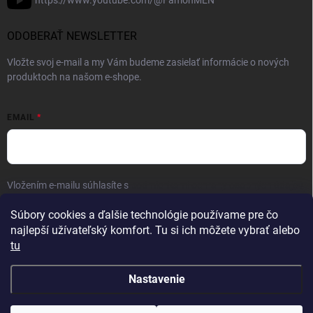
https://www.youtube.com/@FamonMEN
ODOBERAŤ NEWSLETTER
Vložte svoj e-mail a my Vám budeme zasielať informácie o nových
produktoch na našom e-shope.
EMAIL
Vložením e-mailu súhlasíte s
podmienkami ochrany osobných údajov
Prihlásiť sa
Súbory cookies a ďalšie technológie používame pre čo
najlepší užívateľský komfort. Tu si ich môžete vybrať alebo
tu
Nastavenie