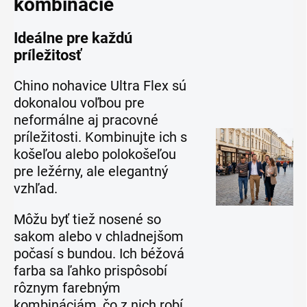
kombinácie
Ideálne pre každú
príležitosť
Chino nohavice Ultra Flex sú
dokonalou voľbou pre
neformálne aj pracovné
príležitosti. Kombinujte ich s
košeľou alebo polokošeľou
pre ležérny, ale elegantný
vzhľad.
Môžu byť tiež nosené so
sakom alebo v chladnejšom
počasí s bundou. Ich béžová
farba sa ľahko prispôsobí
rôznym farebným
kombináciám, čo z nich robí