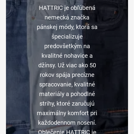
HATTRIC je obľúbená
nemecká značka
pánskej módy, ktorá sa
špecializuje
predovšetkým na
kvalitné nohavice a
džínsy. Už viac ako 50
rokov spája precízne
spracovanie, kvalitné
materiály a pohodlné
strihy, ktoré zaručujú
maximálny komfort pri
každodennom nosení.
Oblečenie HATTRIC je