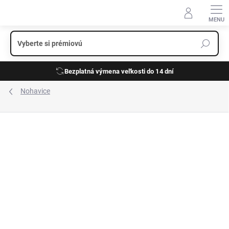
Prejsť
na
obsah
Bezplatná výmena veľkosti do 14 dní
Nohavice
ZNAČKA:
HATTRIC
NOVINKA