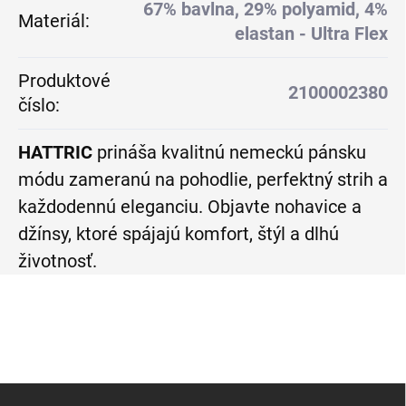
67% bavlna, 29% polyamid, 4%
Materiál
:
elastan - Ultra Flex
Produktové
2100002380
číslo
:
HATTRIC
prináša kvalitnú nemeckú pánsku
módu zameranú na pohodlie, perfektný strih a
každodennú eleganciu. Objavte nohavice a
džínsy, ktoré spájajú komfort, štýl a dlhú
životnosť.
Z