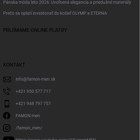
Pánska móda leto 2026: Uvoľnená elegancia a priedušné materiály
Prečo sa oplatí investovať do košieľ OLYMP a ETERNA
PRIJÍMAME ONLINE PLATBY
KONTAKT
info
@
famon-men.sk
+421 950 577 717
+421 948 797 757
FAMON men
/famon_men/