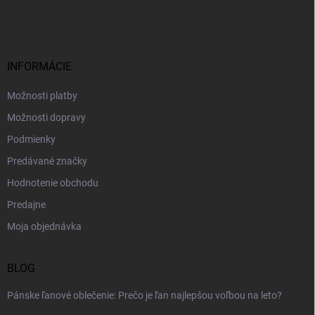
á
p
ä
t
i
INFORMÁCIE
e
Možnosti platby
Možnosti dopravy
Podmienky
Predávané značky
Hodnotenie obchodu
Predajne
Moja objednávka
BLOG
Pánske ľanové oblečenie: Prečo je ľan najlepšou voľbou na leto?