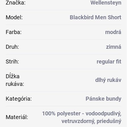
Značka
:
Wellensteyn
Model
:
Blackbird Men Short
Farba
:
modrá
Druh
:
zimná
Strih
:
regular fit
Dĺžka
dlhý rukáv
rukáva
:
Kategória
:
Pánske bundy
100% polyester - vodoodpudivý,
Materiál
:
vetruvzdorný, priedušný