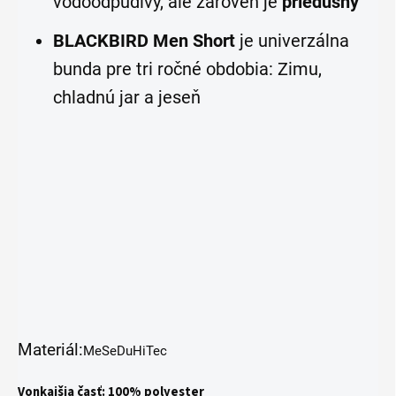
vodoodpudivý, ale zároveň je
priedušný
BLACKBIRD Men Short
je univerzálna
bunda pre tri ročné obdobia: Zimu,
chladnú jar a jeseň
Materiál:
MeSeDuHiTec
Vonkajšia časť: 100% polyester