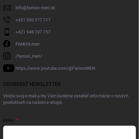
info
@
famon-men.sk
+421 950 577 717
+421 948 797 757
FAMON men
/famon_men/
https://www.youtube.com/@FamonMEN
ODOBERAŤ NEWSLETTER
Vložte svoj e-mail a my Vám budeme zasielať informácie o nových
produktoch na našom e-shope.
EMAIL