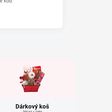
te kód:
Dárkový koš
799 Kč s DPH