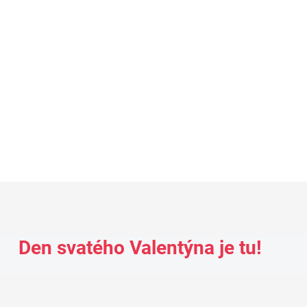
ALBERTO regular fit
09,95
€87,46
Detail
Detai
Den svatého Valentýna je tu!