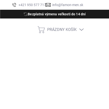
Moja objednávka
+421 950 577 717
info@famon-men.sk
Bezplatná výmena veľkosti do 14 dní
PRÁZDNY KOŠÍK
NÁKUPNÝ
KOŠÍK
M