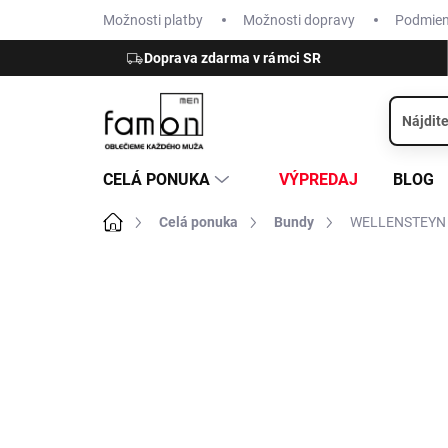
Prejsť
Možnosti platby
Možnosti dopravy
Podmie
na
obsah
Doprava zdarma v rámci SR
CELÁ PONUKA
VÝPREDAJ
BLOG
Domov
Celá ponuka
Bundy
WELLENSTEYN G
ZNAČKA:
WELLENSTEYN