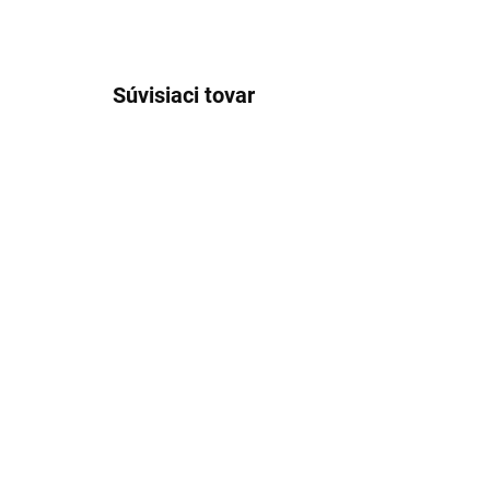
Súvisiaci tovar
VÝPREDAJ
SKLADOM
Pánske coloursafe čierne
Pá
džínsy HATTRIC modern
no