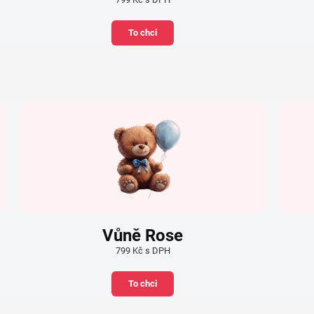
To chci
Vůně Rose
799 Kč s DPH
To chci