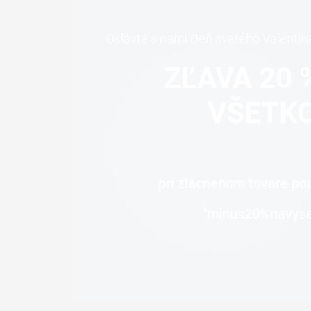
Oslávte s nami Deň svätého Valentín
ZĽAVA 20 
VŠETK
pri zlacnenom tovare pou
"minus20%navys