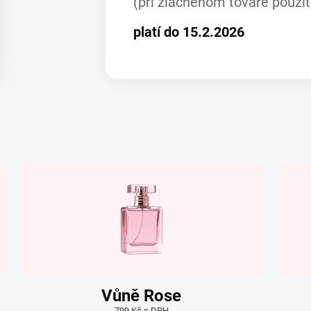
(pri zlacnenom tovare použi
platí do 15.2.2026
Vůně Rose
799 Kč s DPH