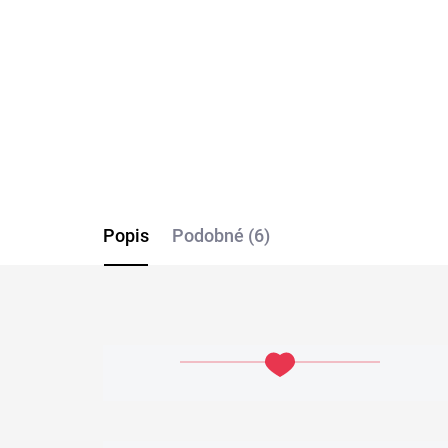
fit
fit
€69,99
€1
Detail
Popis
Podobné (6)