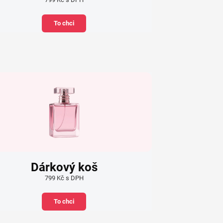
To chci
Dárkový koš
799 Kč s DPH
To chci