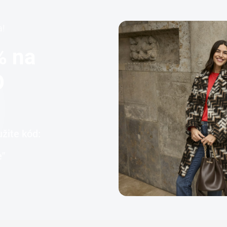
a!
% na
O
žite kód:
e"