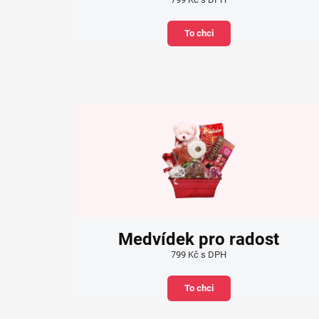
To chci
Medvídek pro radost
799 Kč s DPH
To chci