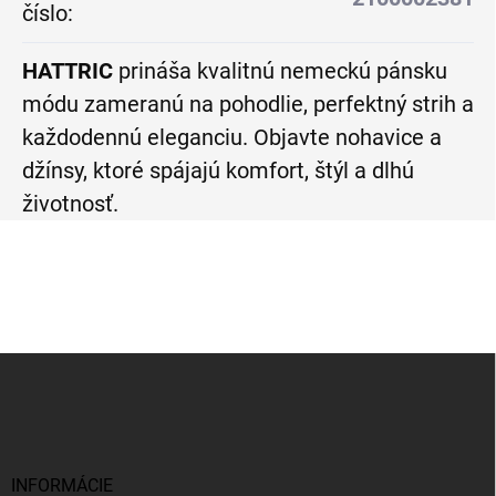
číslo
:
HATTRIC
prináša kvalitnú nemeckú pánsku
módu zameranú na pohodlie, perfektný strih a
každodennú eleganciu. Objavte nohavice a
džínsy, ktoré spájajú komfort, štýl a dlhú
životnosť.
Z
á
p
ä
t
i
INFORMÁCIE