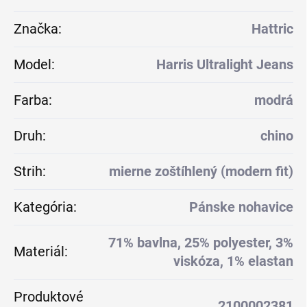
Značka
:
Hattric
Model
:
Harris Ultralight Jeans
Farba
:
modrá
Druh
:
chino
Strih
:
mierne zoštíhlený (modern fit)
Kategória
:
Pánske nohavice
71% bavlna, 25% polyester, 3%
Materiál
:
viskóza, 1% elastan
Produktové
2100002381