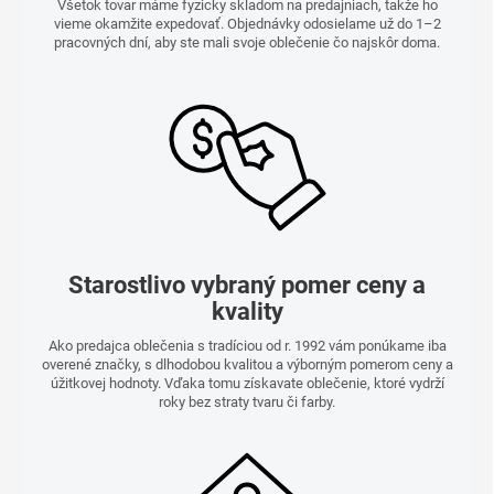
Všetok tovar máme fyzicky skladom na predajniach, takže ho
vieme okamžite expedovať. Objednávky odosielame už do 1–2
pracovných dní, aby ste mali svoje oblečenie čo najskôr doma.
Starostlivo vybraný pomer ceny a
kvality
Ako predajca oblečenia s tradíciou od r. 1992 vám ponúkame iba
overené značky, s dlhodobou kvalitou a výborným pomerom ceny a
úžitkovej hodnoty. Vďaka tomu získavate oblečenie, ktoré vydrží
roky bez straty tvaru či farby.