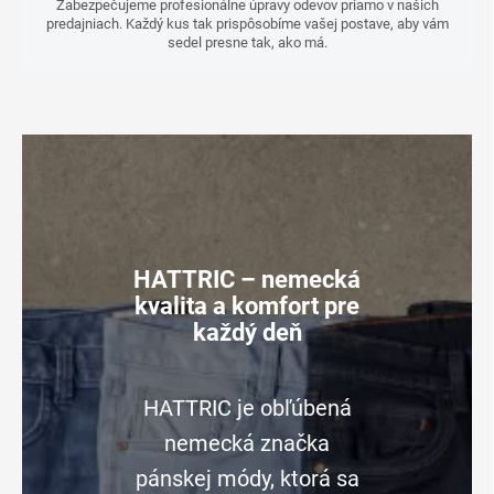
Zabezpečujeme profesionálne úpravy odevov priamo v našich
predajniach. Každý kus tak prispôsobíme vašej postave, aby vám
sedel presne tak, ako má.
HATTRIC – nemecká
kvalita a komfort pre
každý deň
HATTRIC je obľúbená
nemecká značka
pánskej módy, ktorá sa