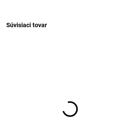
OPÝTAŤ SA
STRÁŽIŤ
Súvisiaci tovar
VÝPREDAJ
JERSEY
SKLADOM
SKLADOM
Pánska farebná košeľa
Pánska vzorovaná flex
krátky rukáv OLYMP
jersey Clmate Control
body fit
košeľa OLYMP body fit
€52,46
€79,95