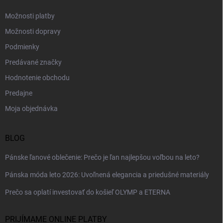
e
Možnosti platby
Možnosti dopravy
Podmienky
Predávané značky
Hodnotenie obchodu
Predajne
Moja objednávka
BLOG
Pánske ľanové oblečenie: Prečo je ľan najlepšou voľbou na leto?
Pánska móda leto 2026: Uvoľnená elegancia a priedušné materiály
Prečo sa oplatí investovať do košieľ OLYMP a ETERNA
PRIJÍMAME ONLINE PLATBY