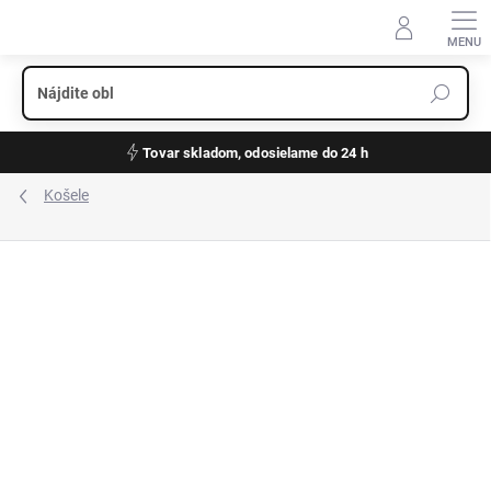
Prejsť
na
obsah
Tovar skladom, odosielame do 24 h
Košele
ZNAČKA:
MONTE CARLO