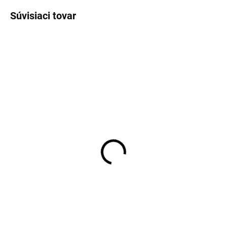
Súvisiaci tovar
TIP
SKLADOM
SKLADOM
Pánske bavlnené telové
Pánske biele tričko pod
tričko pod košeľu
košeľu RAGMAN Body
RAGMAN body fit (2 ks)
Fit (2ks)
€34,95
€29,95
Detail
Detail