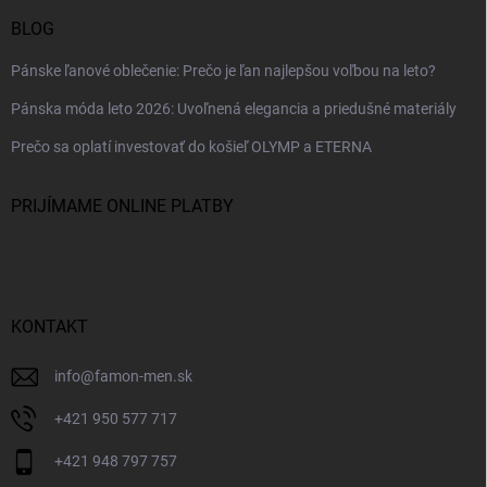
BLOG
Pánske ľanové oblečenie: Prečo je ľan najlepšou voľbou na leto?
Pánska móda leto 2026: Uvoľnená elegancia a priedušné materiály
Prečo sa oplatí investovať do košieľ OLYMP a ETERNA
PRIJÍMAME ONLINE PLATBY
KONTAKT
info
@
famon-men.sk
+421 950 577 717
+421 948 797 757