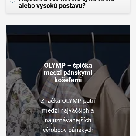
alebo vysokú postavu?
OLYMP – špička
medzi pánskymi
košeľami
Značka OLYMP patrí
medzi najväčších a
najuznávanejších
výrobcov pánskych