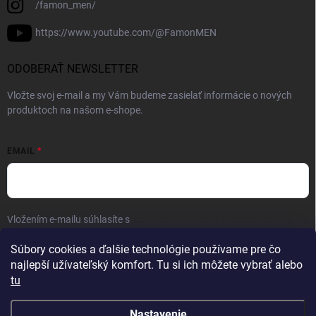
/famon_men/
https://www.youtube.com/@FamonMEN
ODOBERAŤ NEWSLETTER
Vložte svoj e-mail a my Vám budeme zasielať informácie o nových
produktoch na našom e-shope.
EMAIL
Vložením e-mailu súhlasíte s
podmienkami ochrany osobných údajov
Prihlásiť sa
Súbory cookies a ďalšie technológie používame pre čo
najlepší užívateľský komfort. Tu si ich môžete vybrať alebo
tu
Nastavenie