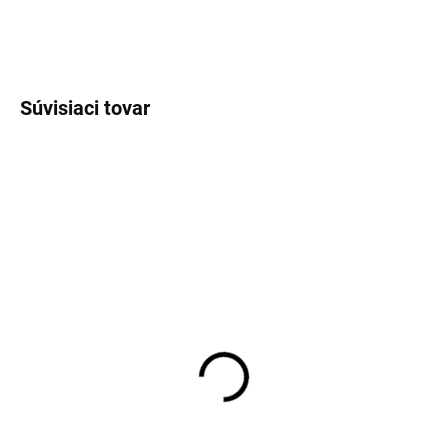
OPÝTAŤ SA
STRÁŽIŤ
Súvisiaci tovar
SKLADOM
SKLADOM
Pánske biele tričko pod
Pánske neviditeľné
košeľu RAGMAN body fit
tričko pod košeľu OLYMP
(2ks)
body fit