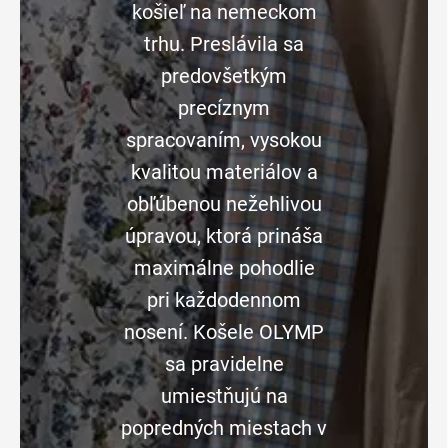
košieľ na nemeckom
trhu. Preslávila sa
predovšetkým
precíznym
spracovaním, vysokou
kvalitou materiálov a
obľúbenou nežehlivou
úpravou, ktorá prináša
maximálne pohodlie
pri každodennom
nosení. Košele OLYMP
sa pravidelne
umiestňujú na
popredných miestach v