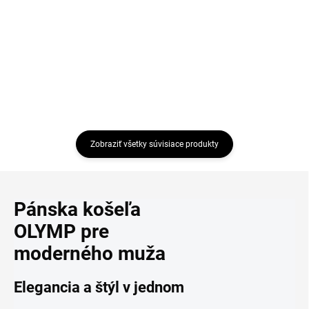
€35,95
€25,95
Detail
Detail
Zobraziť všetky súvisiace produkty
Pánska košeľa
OLYMP pre
moderného muža
Elegancia a štýl v jednom