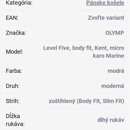
Kategória
:
Pánske košele
EAN
:
Zvoľte variant
Značka
:
OLYMP
Level Five, body fit, Kent, micro
Model
:
karo Marine
Farba
:
modrá
Druh
:
moderná
Strih
:
zoštíhlený (Body Fit, Slim Fit)
Dĺžka
dlhý rukáv
rukáva
: