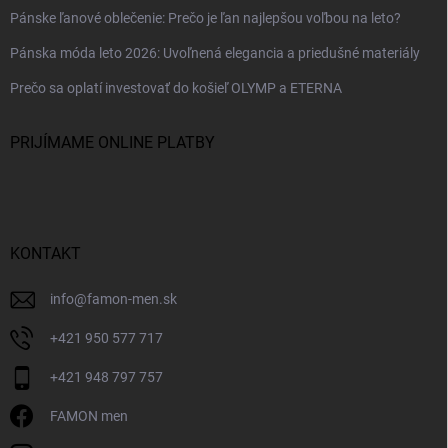
Pánske ľanové oblečenie: Prečo je ľan najlepšou voľbou na leto?
Pánska móda leto 2026: Uvoľnená elegancia a priedušné materiály
Prečo sa oplatí investovať do košieľ OLYMP a ETERNA
PRIJÍMAME ONLINE PLATBY
KONTAKT
info
@
famon-men.sk
+421 950 577 717
+421 948 797 757
FAMON men