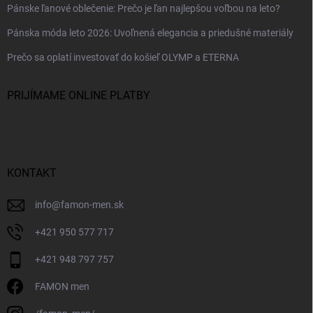
Pánske ľanové oblečenie: Prečo je ľan najlepšou voľbou na leto?
Pánska móda leto 2026: Uvoľnená elegancia a priedušné materiály
Prečo sa oplatí investovať do košieľ OLYMP a ETERNA
PRIJÍMAME ONLINE PLATBY
KONTAKT
info
@
famon-men.sk
+421 950 577 717
+421 948 797 757
FAMON men