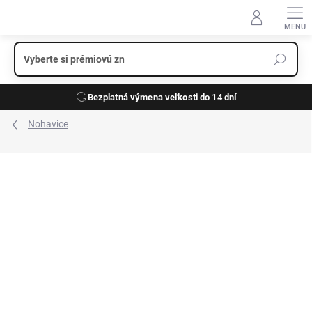
Prejsť
na
obsah
Bezplatná výmena veľkosti do 14 dní
Nohavice
ZNAČKA:
ALBERTO