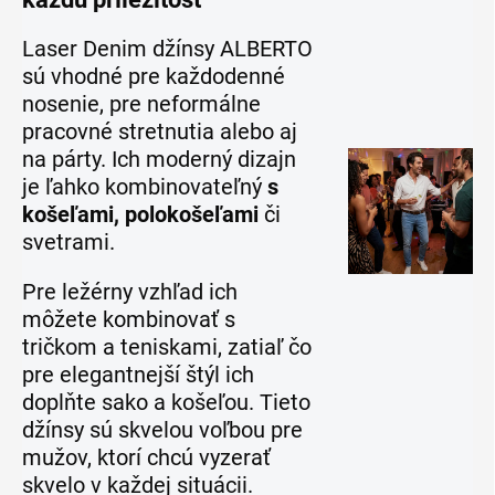
Laser Denim džínsy ALBERTO
sú vhodné pre každodenné
nosenie, pre neformálne
pracovné stretnutia alebo aj
na párty. Ich moderný dizajn
je ľahko kombinovateľný
s
košeľami, polokošeľami
či
svetrami.
Pre ležérny vzhľad ich
môžete kombinovať s
tričkom a teniskami, zatiaľ čo
pre elegantnejší štýl ich
doplňte sako a košeľou. Tieto
džínsy sú skvelou voľbou pre
mužov, ktorí chcú vyzerať
skvelo v každej situácii.