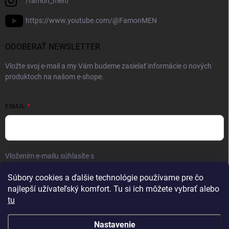
/famon_men/
https://www.youtube.com/@FamonMEN
ODOBERAŤ NEWSLETTER
Vložte svoj e-mail a my Vám budeme zasielať informácie o nových
produktoch na našom e-shope.
EMAIL
Vložením e-mailu súhlasíte s
podmienkami ochrany osobných údajov
Prihlásiť sa
Súbory cookies a ďalšie technológie používame pre čo
najlepší užívateľský komfort. Tu si ich môžete vybrať alebo
tu
Nastavenie