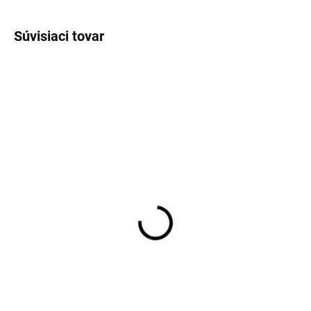
Súvisiaci tovar
JERSEY
JERSEY
SKLADOM
SKLADOM
Pánska biela džerzejová
Pánska Flex Jersey
košeľa ETERNA slim fit
košeľa OLYMP body fit
€89,95
€84,95
Detail
Detail