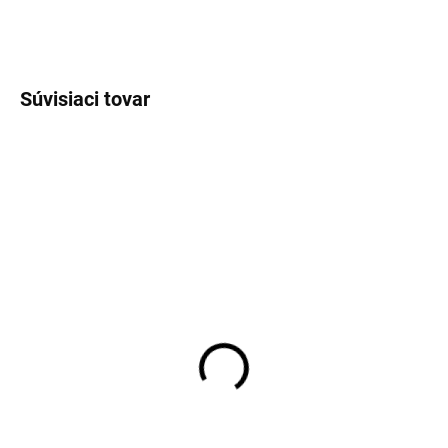
OPÝTAŤ SA
STRÁŽIŤ
Súvisiaci tovar
VÝPREDAJ
ĽAN
SKLADOM
SKLADOM
Pánske svetlosivé
Pánske modré ľanové
bavlnené nohavice
bermudy S4
REDPOINT modern fit
€55,96