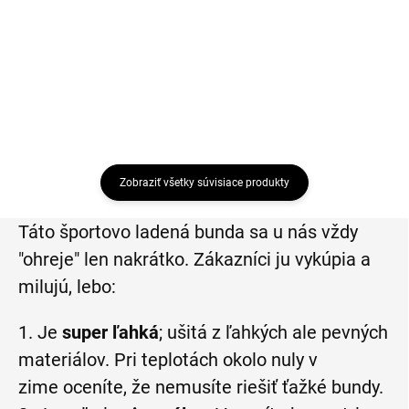
€79,95
Detail
Detail
Zobraziť všetky súvisiace produkty
Táto športovo ladená bunda sa u nás vždy
"ohreje" len nakrátko. Zákazníci ju vykúpia a
milujú, lebo:
1. Je
super ľahká
; ušitá z ľahkých ale pevných
materiálov. Pri teplotách okolo nuly v
zime oceníte, že nemusíte riešiť ťažké bundy.