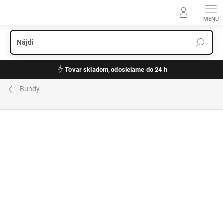
Prejsť
na
obsah
Tovar skladom, odosielame do 24 h
Bundy
ZNAČKA:
WELLENSTEYN