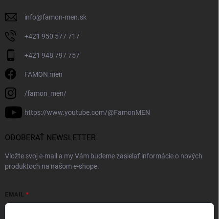
info
@
famon-men.sk
+421 950 577 717
+421 948 797 757
FAMON men
/famon_men/
https://www.youtube.com/@FamonMEN
ODOBERAŤ NEWSLETTER
Vložte svoj e-mail a my Vám budeme zasielať informácie o nových
produktoch na našom e-shope.
EMAIL