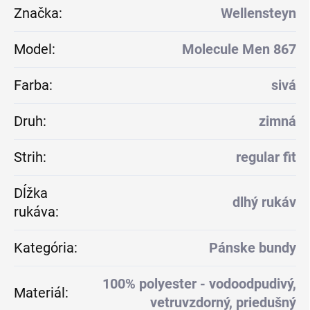
Značka
:
Wellensteyn
Model
:
Molecule Men 867
Farba
:
sivá
Druh
:
zimná
Strih
:
regular fit
Dĺžka
dlhý rukáv
rukáva
:
Kategória
:
Pánske bundy
100% polyester - vodoodpudivý,
Materiál
:
vetruvzdorný, priedušný