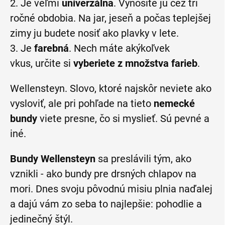
2. Je veľmi
univerzálna
. Vynosíte ju cez tri
ročné obdobia. Na jar, jeseň a počas teplejšej
zimy ju budete nosiť ako plavky v lete.
3. Je
farebná
. Nech máte akýkoľvek
vkus, určite si
vyberiete z množstva farieb
.
Wellensteyn. Slovo, ktoré najskôr neviete ako
vysloviť, ale pri pohľade na tieto
nemecké
bundy
viete presne, čo si myslieť. Sú pevné a
iné.
Bundy Wellensteyn
sa preslávili tým, ako
vznikli - ako bundy pre drsných chlapov na
mori. Dnes svoju pôvodnú misiu plnia naďalej
a dajú vám zo seba to najlepšie: pohodlie a
jedinečný štýl.