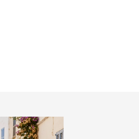
košeľa ETERNA slim fit
€71,99
l
Detail