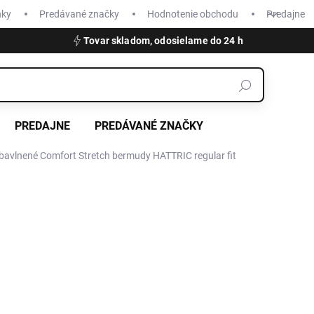
nky
Predávané značky
Hodnotenie obchodu
Predajne
Tovar skladom, odosielame do 24 h
PREDAJNE
PREDÁVANÉ ZNAČKY
bavlnené Comfort Stretch bermudy HATTRIC regular fit
€69,99
Jednotková
ZVOĽTE VARIANT
cena:
VEĽKOSŤ
32