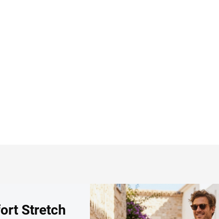
šeľa OLYMP predĺžený
košeľa OLYMP body fit
áv body fit
€39,97
9,95
Detai
Detail
ort Stretch