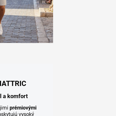
 HATTRIC
l a komfort
jimi
prémiovými
poskytujú vysoký