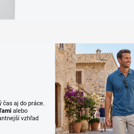
 čas aj do práce.
ľami
alebo
antnejší vzhľad