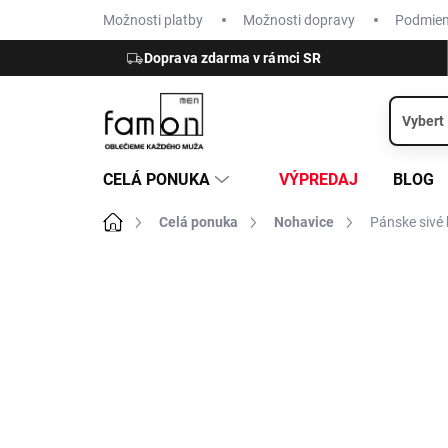
Prejsť
Možnosti platby
Možnosti dopravy
Podmie
na
obsah
Doprava zdarma v rámci SR
CELÁ PONUKA
VÝPREDAJ
BLOG
Domov
Celá ponuka
Nohavice
Pánske sivé 
ZNAČKA:
HATTRIC
NOVINKA