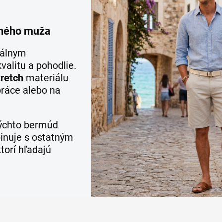
rného muža
eálnym
valitu a pohodlie.
retch
materiálu
 práce alebo na
týchto bermúd
binuje s ostatným
torí hľadajú