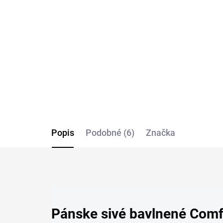
CASA MODA
ko
ruk
€48,99
€7
Detail
Popis
Podobné (6)
Značka
Pánske sivé bavlnené Comf