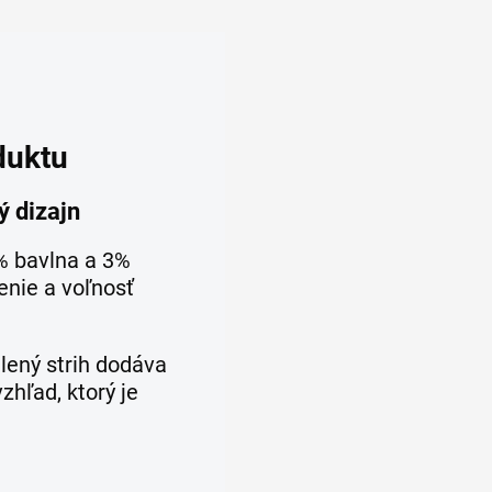
duktu
ý dizajn
% bavlna a 3%
enie a voľnosť
lený strih dodáva
zhľad, ktorý je