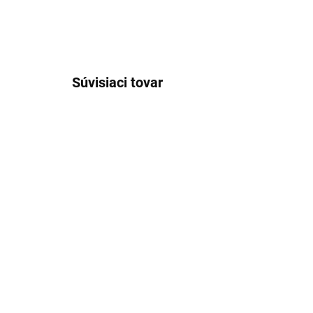
Súvisiaci tovar
VÝPREDAJ
TIP
JERSE
SKLADOM
Pánska flanelová košeľa
Pá