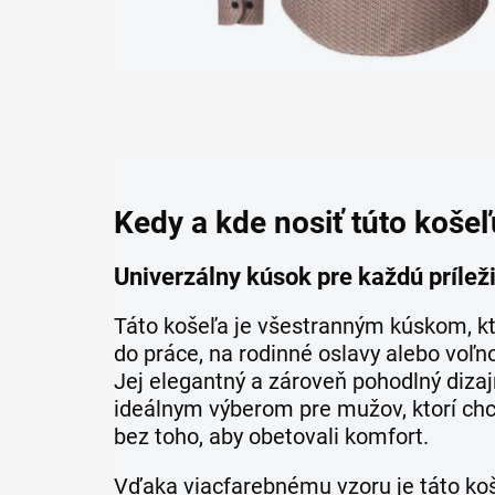
Kedy a kde nosiť túto košeľ
Univerzálny kúsok pre každú príleži
Táto košeľa je všestranným kúskom, k
do práce, na rodinné oslavy alebo voľno
Jej elegantný a zároveň pohodlný dizajn
ideálnym výberom pre mužov, ktorí chc
bez toho, aby obetovali komfort.
Vďaka viacfarebnému vzoru je táto ko