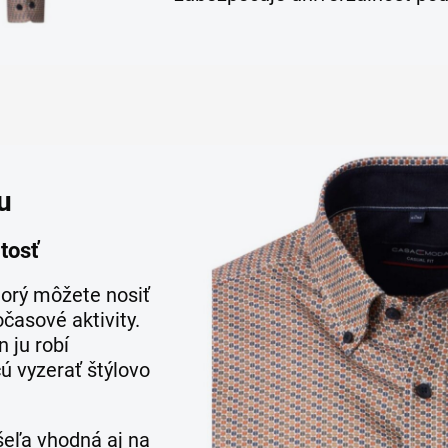
u
tosť
torý môžete nosiť
časové aktivity.
 ju robí
ú vyzerať štýlovo
šeľa vhodná aj na