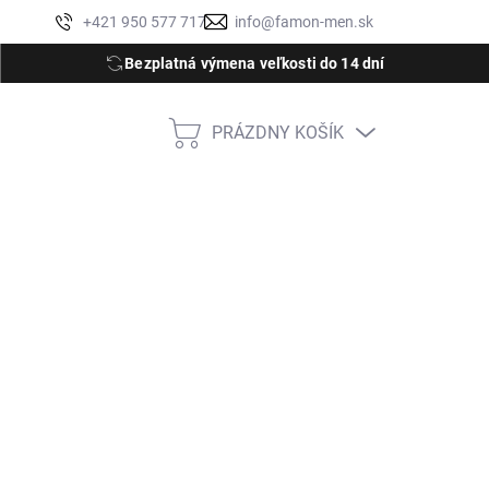
Moja objednávka
+421 950 577 717
info@famon-men.sk
Bezplatná výmena veľkosti do 14 dní
PRÁZDNY KOŠÍK
NÁKUPNÝ
KOŠÍK
M
XL
XXL