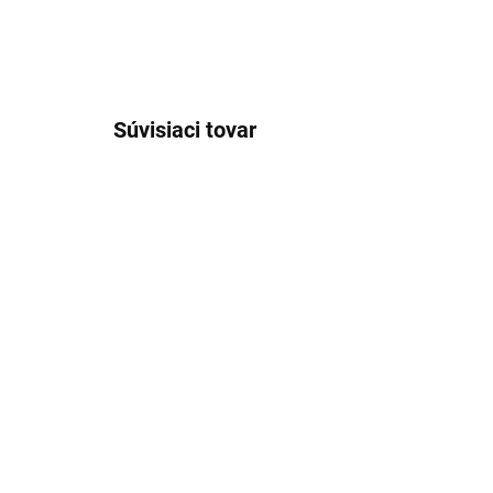
Súvisiaci tovar
SKLADOM
Pánske bavlnené tričko
Pán