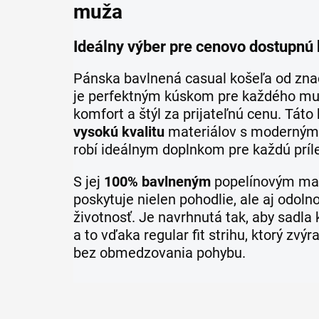
muža
Ideálny výber pre cenovo dostupnú 
Pánska bavlnená casual košeľa od zn
je perfektným kúskom pre každého muž
komfort a štýl za prijateľnú cenu. Tát
vysokú kvalitu
materiálov s moderným 
robí ideálnym doplnkom pre každú príle
S jej
100% bavlneným
popelínovým ma
poskytuje nielen pohodlie, ale aj odoln
životnosť. Je navrhnutá tak, aby sadl
a to vďaka regular fit strihu, ktorý zvý
bez obmedzovania pohybu.