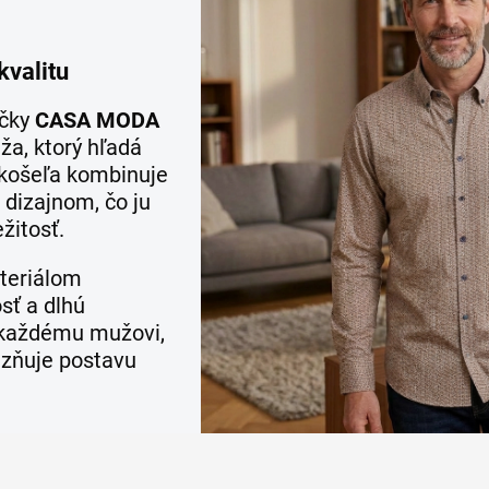
kvalitu
ačky
CASA MODA
a, ktorý hľadá
o košeľa kombinuje
dizajnom, čo ju
žitosť.
teriálom
osť a dlhú
a každému mužovi,
razňuje postavu