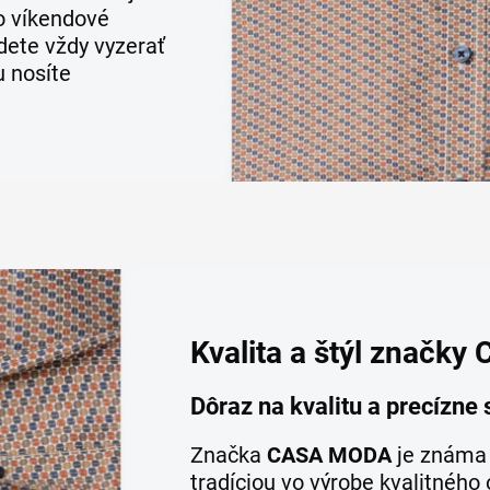
bo víkendové
udete vždy vyzerať
u nosíte
Kvalita a štýl značk
Dôraz na kvalitu a precízne
Značka
CASA MODA
je známa 
tradíciou vo výrobe kvalitného 