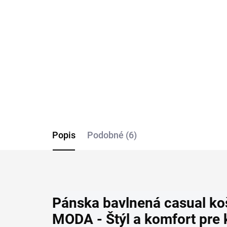
dlhý rukáv RAGMAN body
ko
fit 2 kusy
(2k
€49,95
€3
Detail
Popis
Podobné (6)
Pánska bavlnená casual k
MODA - Štýl a komfort pre