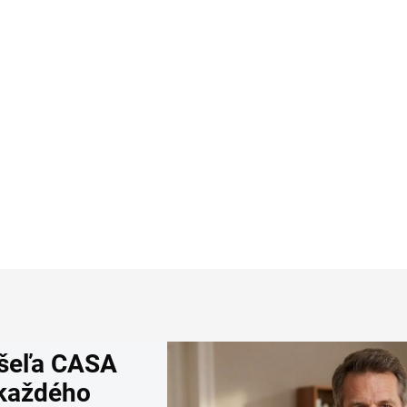
šeľu RAGMAN body fit
neviditeľné tričko pod
s)
košeľu CITYZEN
5,95
€34,36
Detail
Detai
ošeľa CASA
 každého