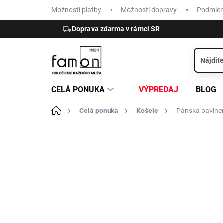
Prejsť
Možnosti platby
Možnosti dopravy
Podmie
na
obsah
Doprava zdarma v rámci SR
CELÁ PONUKA
VÝPREDAJ
BLOG
Domov
Celá ponuka
Košele
Pánska bavlnen
ZNAČKA:
CASA MODA
VÝPREDAJ