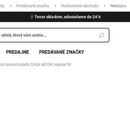
nky
Predávané značky
Hodnotenie obchodu
Predajne
Tovar skladom, odosielame do 24 h
PREDAJNE
PREDÁVANÉ ZNAČKY
á casual košeľa CASA MODA regular fit
€59,99
€41,99
Jednotková
ZVOĽTE VARIANT
cena:
VEĽKOSŤ