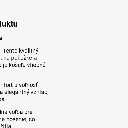
duktu
a
- Tento kvalitný
it na pokožke a
 je košeľa vhodná
mfort a voľnosť
a elegantný vzhľad,
ka.
lna voľba pre
žné nosenie, čo
itia.