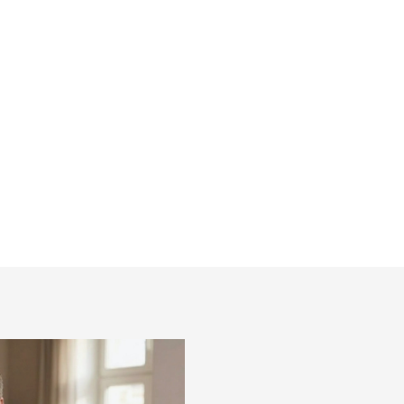
s potítkami Covert
€42,95
Detail
l