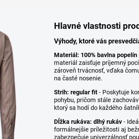
Hlavné vlastnosti pro
Výhody, ktoré vás presvedči
Materiál: 100% bavlna popelín
materiál zaisťuje príjemný poc
zároveň trvácnosť, vďaka čomu
na časté nosenie.
Strih: regular fit
- Poskytuje ko
pohybu, pričom stále zachováv
ktorý sa hodí do každého šatní
Dĺžka rukáva: dlhý rukáv
- Ideá
formálnejšie príležitosti aj be
zabezpečuje univerzálnosť použ