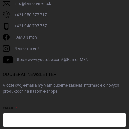
info
@
famon-men.sk
+421 950 577 717
+421 948 797 757
FAMON men
/famon_men/
https://www.youtube.com/@FamonMEN
ODOBERAŤ NEWSLETTER
Vložte svoj e-mail a my Vám budeme zasielať informácie o nových
produktoch na našom e-shope.
EMAIL