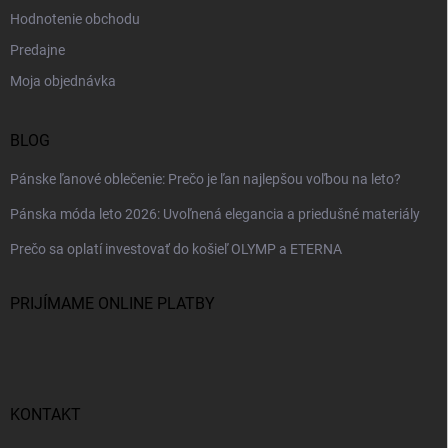
Hodnotenie obchodu
Predajne
Moja objednávka
BLOG
Pánske ľanové oblečenie: Prečo je ľan najlepšou voľbou na leto?
Pánska móda leto 2026: Uvoľnená elegancia a priedušné materiály
Prečo sa oplatí investovať do košieľ OLYMP a ETERNA
PRIJÍMAME ONLINE PLATBY
KONTAKT