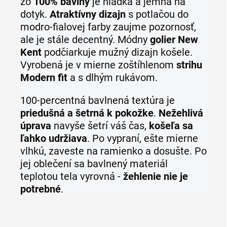
zo
100% bavlny
je hladká a jemná na
dotyk.
Atraktívny
dizaj
n
s potlačou do
modro-fialovej farby zaujme pozornosť,
ale je stále decentný. Módny
golier New
Kent
podčiarkuje mužný dizajn košele.
Vyrobená je v mierne zoštíhlenom
strihu
Modern fit
a s dlhým rukávom.
100-percentná bavlnená textúra je
priedušná a šetrná k pokožk
e
.
Nežehlivá
úprava
navyše šetrí váš čas,
košeľa sa
ľahko udržiava
. Po vypraní, ešte mierne
vlhkú, zaveste na ramienko a dosušte. Po
jej oblečení sa bavlnený materiál
teplotou tela vyrovná -
žehlenie nie je
potrebné
.