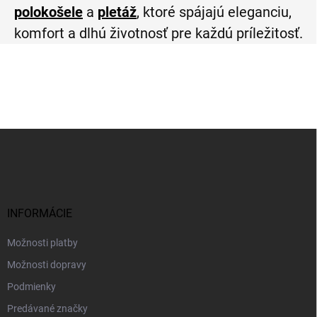
polokošele
a
pletáž
, ktoré spájajú eleganciu,
komfort a dlhú životnosť pre každú príležitosť.
Z
á
p
ä
t
i
INFORMÁCIE
e
Možnosti platby
Možnosti dopravy
Podmienky
Predávané značky