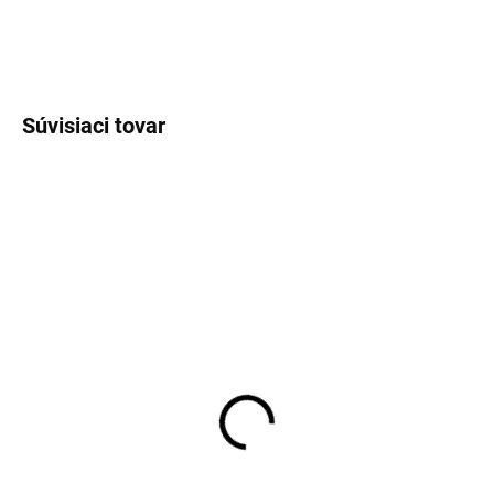
DETAILNÉ INFORMÁCIE
OPÝTAŤ SA
STRÁŽIŤ
Súvisiaci tovar
SKLADOM
SKLADOM
Pánske neviditeľné
Pánske biele bavlnené
tričko pod košeľu Covert
tričko RAGMAN regular
fit (2 ks)
€35,95