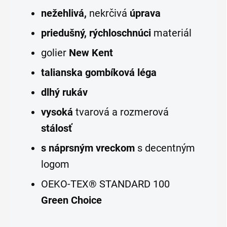
ne
žehlivá,
nekrčivá
úprava
priedušný, rýchloschnúci
materiál
golier
New Kent
talianska gombíková léga
dlhý rukáv
vysoká
tvarová a rozmerová
stálosť
s náprsným vreckom
s decentným
logom
OEKO-TEX® STANDARD 100
Green Choice