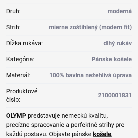
Druh
:
moderná
Strih
:
mierne zoštíhlený (modern fit)
Dĺžka rukáva
:
dlhý rukáv
Kategória
:
Pánske košele
Materiál
:
100% bavlna nežehlivá úprava
Produktové
2100001831
číslo
:
OLYMP
predstavuje nemeckú kvalitu,
precízne spracovanie a perfektné strihy pre
každú postavu. Objavte pánske
košele
,