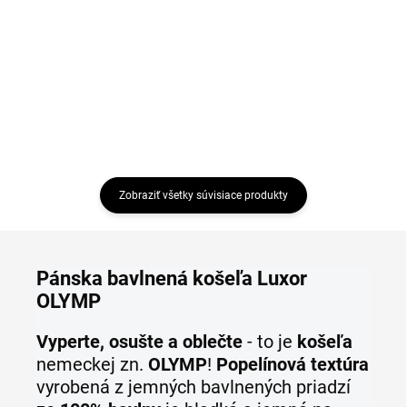
€35,95
Detail
Detail
Zobraziť všetky súvisiace produkty
Pánska bavlnená košeľa Luxor
OLYMP
Vyperte, osušte a oblečte
- to je
košeľa
nemeckej zn.
OLYMP
!
Popelínová textúra
vyrobená z jemných bavlnených priadzí