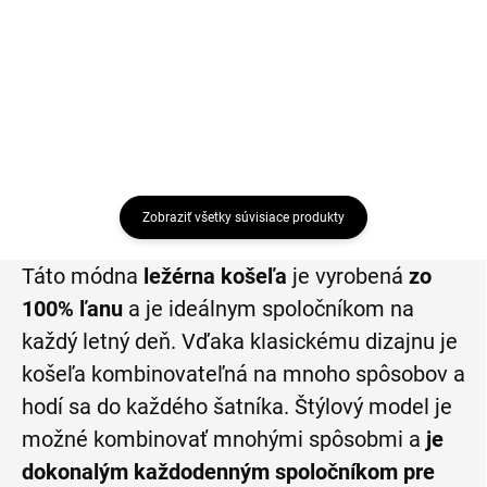
€48,99
€48,99
Detail
Detail
Zobraziť všetky súvisiace produkty
Táto módna
ležérna košeľa
je vyrobená
zo
100% ľanu
a je ideálnym spoločníkom na
každý letný deň.
Vďaka klasickému dizajnu je
košeľa kombinovateľná na mnoho spôsobov a
hodí sa do každého šatníka.
Štýlový model je
možné kombinovať mnohými spôsobmi a
je
dokonalým každodenným spoločníkom pre