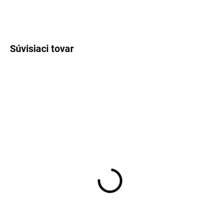
OPÝTAŤ SA
STRÁŽIŤ
Súvisiaci tovar
VÝPREDAJ
VÝPREDAJ
ĽAN
ĽAN
SKLADOM
SKLADOM
Pánska béžovosivá
Pánska modrá ľanová
ľanová košeľa CASA
košeľa CASA MODA
MODA casual fit
casual fit