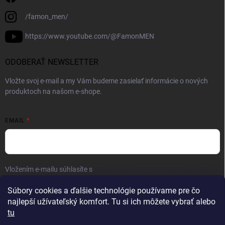
/famon_men/
https://www.youtube.com/@FamonMEN
ODOBERAŤ NEWSLETTER
Vložte svoj e-mail a my Vám budeme zasielať informácie o nových
produktoch na našom e-shope.
EMAIL
Vložením e-mailu súhlasíte s
podmienkami ochrany osobných údajov
Prihlásiť sa
Súbory cookies a ďalšie technológie používame pre čo
najlepší užívateľský komfort. Tu si ich môžete vybrať alebo
tu