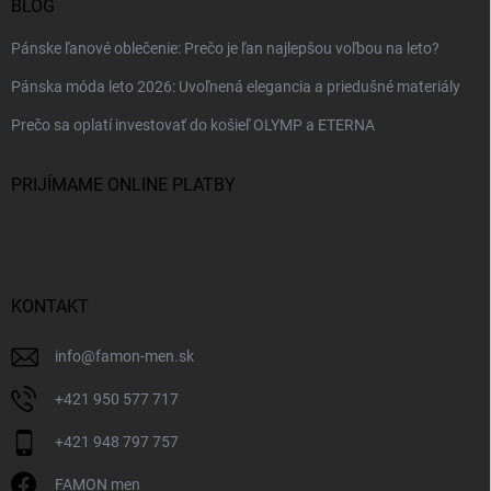
BLOG
Pánske ľanové oblečenie: Prečo je ľan najlepšou voľbou na leto?
Pánska móda leto 2026: Uvoľnená elegancia a priedušné materiály
Prečo sa oplatí investovať do košieľ OLYMP a ETERNA
PRIJÍMAME ONLINE PLATBY
KONTAKT
info
@
famon-men.sk
+421 950 577 717
+421 948 797 757
FAMON men