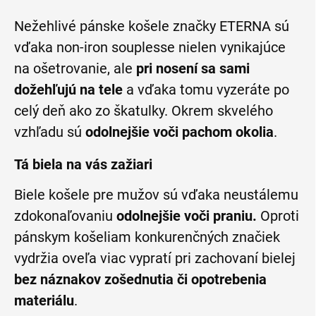
Nežehlivé pánske košele značky ETERNA sú
vďaka non-iron souplesse nielen vynikajúce
na ošetrovanie, ale
pri nosení sa sami
dožehľujú na tele
a vďaka tomu vyzeráte po
celý deň ako zo škatulky. Okrem skvelého
vzhľadu sú
odolnejšie voči pachom okolia
.
Tá biela na vás zažiari
Biele košele pre mužov sú vďaka neustálemu
zdokonaľovaniu
odolnejšie voči praniu.
Oproti
pánskym košeliam konkurenčných značiek
vydržia oveľa viac vypratí pri zachovaní bielej
bez náznakov zošednutia či opotrebenia
materiálu
.