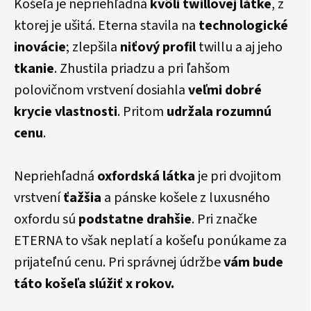
Košeľa je nepriehľadná
kvôli twillovej látke
, z
ktorej je ušitá. Eterna stavila na
technologické
inovácie
; zlepšila
niťový profil
twillu a aj jeho
tkanie
. Zhustila priadzu a pri ľahšom
polovičnom vrstvení dosiahla
veľmi dobré
krycie vlastnosti
. Pritom
udržala rozumnú
cenu
.
Nepriehľadná
oxfordská látka
je pri dvojitom
vrstvení
ťažšia
a pánske košele z luxusného
oxfordu sú
podstatne
drahšie
. Pri značke
ETERNA to však neplatí a košeľu ponúkame za
prijateľnú cenu. Pri správnej údržbe
vám bude
táto košeľa slúžiť x rokov.