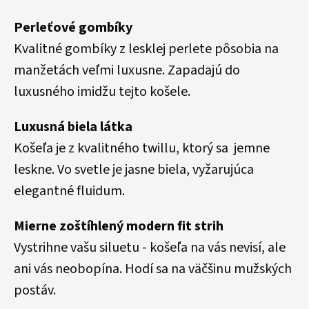
Perleťové gombíky
Kvalitné gombíky z lesklej perlete pôsobia na
manžetách veľmi luxusne. Zapadajú do
luxusného imidžu tejto košele.
Luxusná biela látka
Košeľa je z kvalitného twillu, ktorý sa jemne
leskne. Vo svetle je jasne biela, vyžarujúca
elegantné fluidum.
Mierne zoštíhlený modern fit strih
Vystrihne vašu siluetu - košeľa na vás nevisí, ale
ani vás neobopína. Hodí sa na väčšinu mužských
postáv.