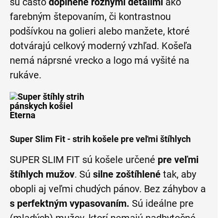
sú často
doplnené rôznymi detailmi
ako
farebným štepovaním, či kontrastnou
podšívkou na golieri alebo manžete, ktoré
dotvárajú celkový moderný vzhľad. Košeľa
nemá náprsné vrecko a logo má vyšité na
rukáve.
Super Slim Fit - strih košele pre veľmi štíhlych
SUPER SLIM FIT sú košele určené
pre veľmi
štíhlych mužov
. Sú
silne zoštíhlené
tak, aby
obopli aj veľmi chudých pánov. Bez záhybov a
s perfektným vypasovaním.
Sú ideálne pre
(mladých) mužov, ktorí nemajú nadbytočné