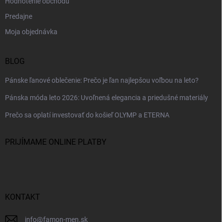
Hodnotenie obchodu
Predajne
Moja objednávka
BLOG
Pánske ľanové oblečenie: Prečo je ľan najlepšou voľbou na leto?
Pánska móda leto 2026: Uvoľnená elegancia a priedušné materiály
Prečo sa oplatí investovať do košieľ OLYMP a ETERNA
PRIJÍMAME ONLINE PLATBY
KONTAKT
info
@
famon-men.sk