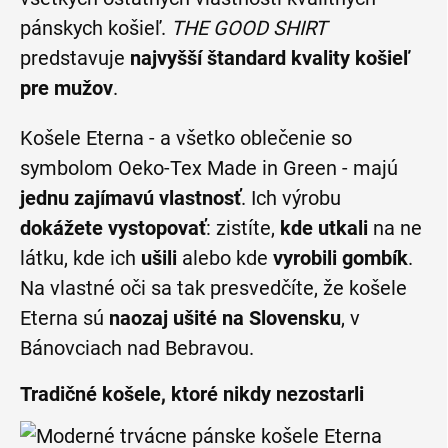
pánskych košieľ.
THE GOOD SHIRT
predstavuje
najvyšší štandard kvality košieľ
pre mužov
.
Košele Eterna - a všetko oblečenie so
symbolom Oeko-Tex Made in Green - majú
jednu zajímavú vlastnosť
. Ich výrobu
dokážete vystopovať
: zistíte,
kde utkali
na ne
látku, kde ich
ušili
alebo kde
vyrobili gombík
.
Na vlastné oči sa tak presvedčíte, že košele
Eterna sú
naozaj ušité na Slovensku
, v
Bánovciach nad Bebravou.
Tradičné košele, ktoré nikdy nezostarli