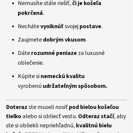
Nemusíte stále riešiť,
či je košeľa
pokrčená
.
Necháte
vyniknúť
svojej
postave
.
Zaujmete
dobrým vkusom
.
Dáte
rozumné peniaze
za luxusné
oblečenie.
Kúpite si
nemeckú kvalitu
vyrobenú
udržateľným spôsobom.
Doteraz
ste museli nosiť
pod bielou košeľou
tielko
alebo si obliecť vestu.
Odteraz stačí
, aby
ste si obliekli nepriehľadnú,
kvalitnú bielu