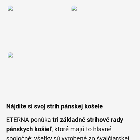
Nájdite si svoj strih pánskej košele
ETERNA ponúka
tri základné strihové rady
pánskych košieľ
, ktoré majú to hlavné
spoločné; všetky sú vyrobené zo švajčiarskej