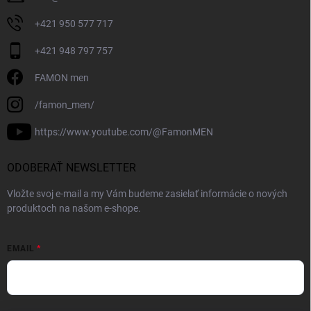
+421 950 577 717
+421 948 797 757
FAMON men
/famon_men/
https://www.youtube.com/@FamonMEN
ODOBERAŤ NEWSLETTER
Vložte svoj e-mail a my Vám budeme zasielať informácie o nových
produktoch na našom e-shope.
EMAIL