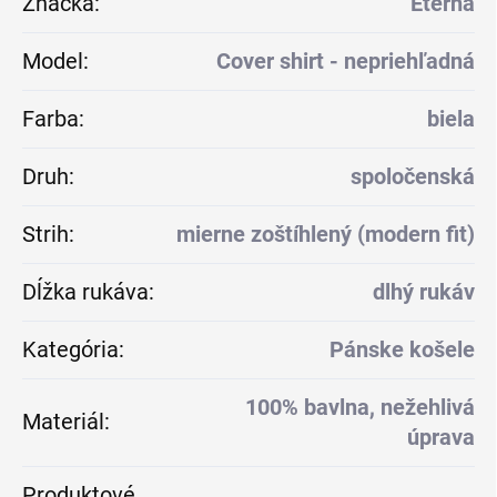
Značka
:
Eterna
Model
:
Cover shirt - nepriehľadná
Farba
:
biela
Druh
:
spoločenská
Strih
:
mierne zoštíhlený (modern fit)
Dĺžka rukáva
:
dlhý rukáv
Kategória
:
Pánske košele
100% bavlna, nežehlivá
Materiál
:
úprava
Produktové