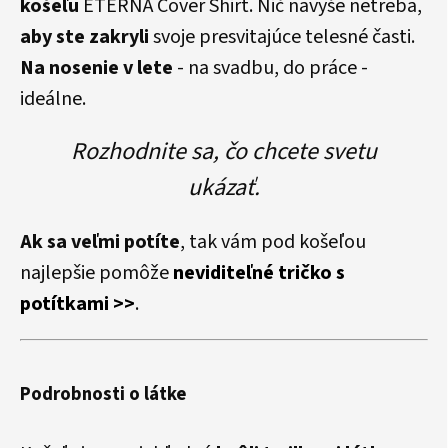
košeľu
ETERNA Cover Shirt. Nič navyše netreba,
aby ste zakryli
svoje presvitajúce telesné časti.
Na nosenie v lete
- na svadbu, do práce -
ideálne.
Rozhodnite sa, čo chcete svetu
ukázať.
Ak sa veľmi potíte
, tak vám pod košeľou
najlepšie pomôže
neviditeľné tričko s
potítkami >>
.
Podrobnosti o látke