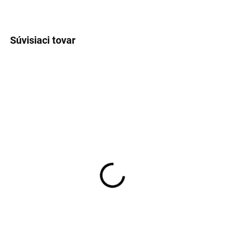
OPÝTAŤ SA
STRÁŽIŤ
Súvisiaci tovar
SKLADOM
SKLADOM
Pánske biele tričko pod
Pánske bavlnené tričko
košeľu RAGMAN body fit
dlhý rukáv RAGMAN
(2ks)
body fit 2 kusy
€35,95
€49,95