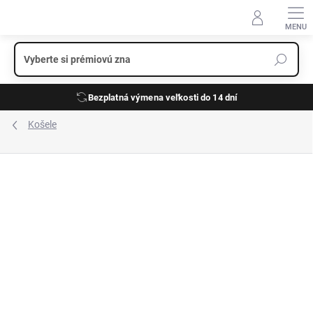
Prejsť
na
obsah
Bezplatná výmena veľkosti do 14 dní
Košele
ZNAČKA:
ETERNA
TIP
NEŽEHLIVÁ