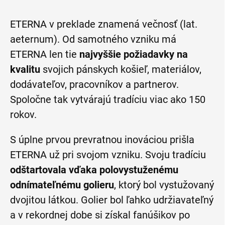
ETERNA v preklade znamená večnosť (lat.
aeternum). Od samotného vzniku má
ETERNA len tie
najvyššie požiadavky na
kvalitu
svojich pánskych košieľ, materiálov,
dodávateľov, pracovníkov a partnerov.
Spoločne tak vytvárajú tradíciu viac ako 150
rokov.
S úplne prvou prevratnou inováciou prišla
ETERNA už pri svojom vzniku. Svoju tradíciu
odštartovala vďaka polovystuženému
odnímateľnému golieru
, ktorý bol vystužovaný
dvojitou látkou. Golier bol ľahko udržiavateľný
a v rekordnej dobe si získal fanúšikov po