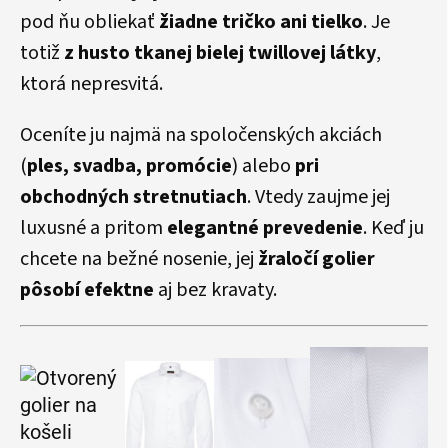
pod ňu obliekať
žiadne tričko ani tielko
. Je
totiž
z husto tkanej bielej twillovej látky
,
ktorá nepresvitá.
Oceníte ju najmä na spoločenských akciách
(
ples, svadba, promócie
) alebo
pri
obchodných stretnutiach
. Vtedy zaujme jej
luxusné a pritom
elegantné prevedenie
. Keď ju
chcete na bežné nosenie, jej
žraločí golier
pôsobí efektne
aj bez kravaty.