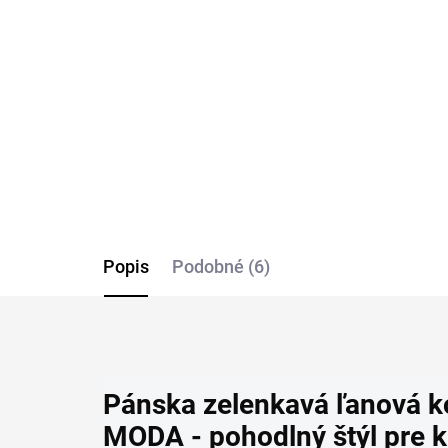
košeľa s krátkym
ko
rukávom CASA MODA
ru
casual fit
cas
€69,99
€6
Detail
Popis
Podobné (6)
Pánska zelenkavá ľanová 
MODA - pohodlný štýl pre 