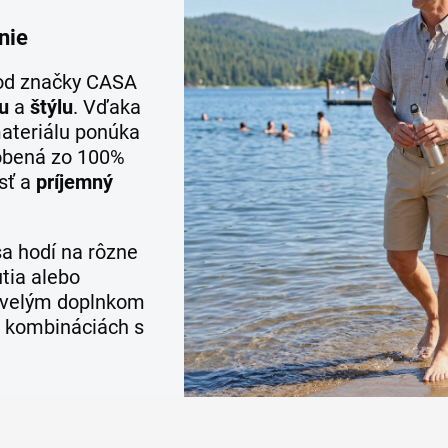
nie
 od značky CASA
u
a
štýlu
. Vďaka
ateriálu ponúka
robená zo 100%
sť a
príjemný
a hodí na rôzne
utia alebo
skvelým doplnkom
 kombináciách s