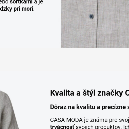
ebo
šortkami
a je
dzky pri mori
.
Kvalita a štýl značk
Dôraz na kvalitu a precízne
CASA MODA je známa pre svo
trvácnosť
svojich produktov. Ic