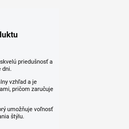
duktu
 skvelú priedušnosť a
 dni.
ny vzhľad a je
tami, pričom zaručuje
torý umožňuje voľnosť
nia štýlu.