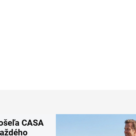
šeľa s krátkym
tričko RAGMAN regula
kávom CASA MODA
fit (2 ks)
ual fit
9,99
€35,95
Detail
Detai
košeľa CASA
každého