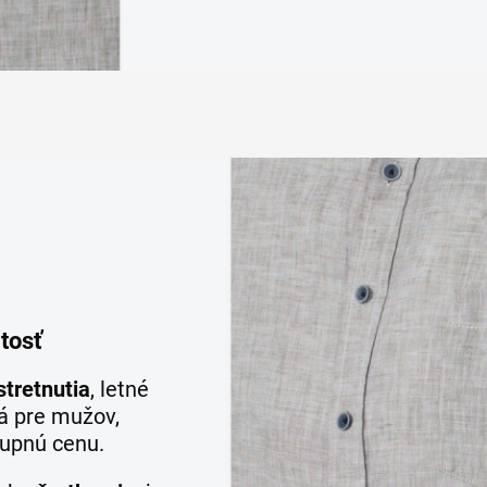
tosť
tretnutia
, letné
á pre mužov,
stupnú cenu.