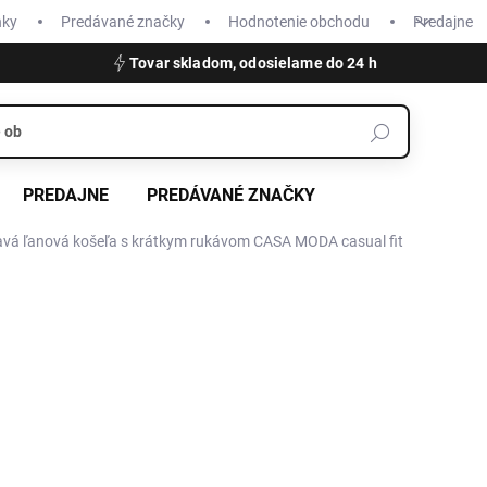
nky
Predávané značky
Hodnotenie obchodu
Predajne
Tovar skladom, odosielame do 24 h
PREDAJNE
PREDÁVANÉ ZNAČKY
avá ľanová košeľa s krátkym rukávom CASA MODA casual fit
€69,99
Jednotková
ZVOĽTE VARIANT
cena:
VEĽKOSŤ