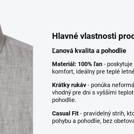
Hlavné vlastnosti pro
Ľanová kvalita a pohodlie
Materiál: 100% ľan
- poskytuje
komfort, ideálny pre teplé letné
Krátky rukáv
- ponúka neformál
vhodný pre dni s vyššími teplo
pohodlie.
Casual Fit
- pravidelný strih, k
pohybu a pohodlie, bez obetova