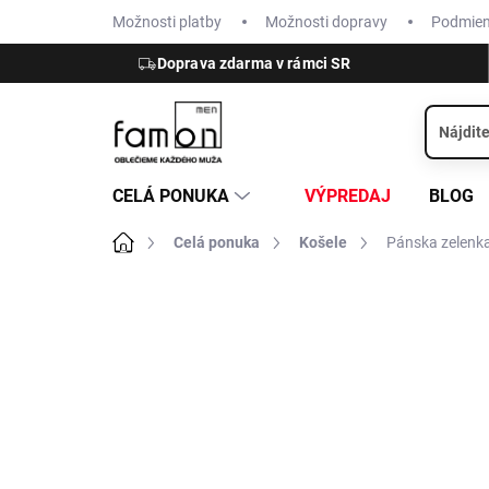
Prejsť
Možnosti platby
Možnosti dopravy
Podmie
na
obsah
Doprava zdarma v rámci SR
CELÁ PONUKA
VÝPREDAJ
BLOG
Domov
Celá ponuka
Košele
Pánska zelenk
ZNAČKA:
CASA MODA
NOVINKA
ĽAN