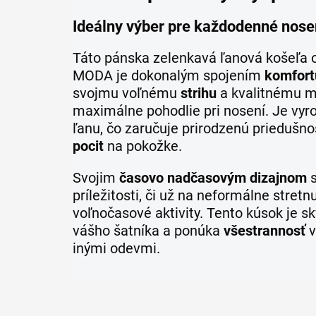
Ideálny výber pre každodenné nose
Táto pánska zelenkavá ľanová košeľa
MODA je dokonalým spojením
komfort
svojmu voľnému
strihu
a kvalitnému m
maximálne pohodlie pri nosení. Je vy
ľanu, čo zaručuje prirodzenú priedušno
pocit
na pokožke.
Svojim
časovo nadčasovým dizajnom
s
príležitosti, či už na neformálne stretn
voľnočasové aktivity. Tento kúsok je 
vášho šatníka a ponúka
všestrannosť
v
inými odevmi.