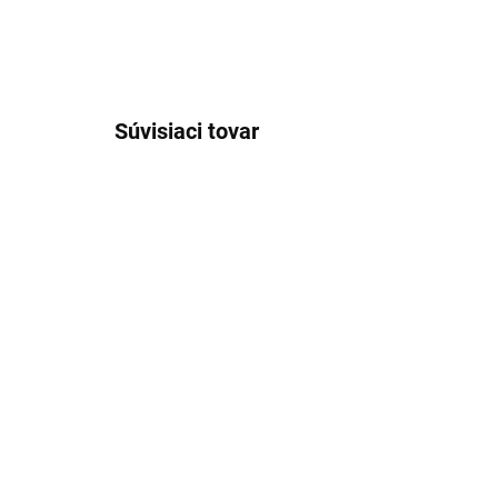
Súvisiaci tovar
NOVINKA
NOVIN
ĽAN
ĽAN
SKLADOM
Pánska tyrkysová ľanová
Pá