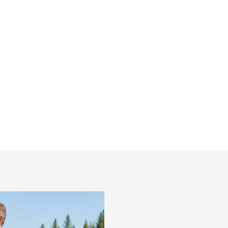
r
košeľu RAGMAN Body Fit
(2ks)
€29,95
l
Detail