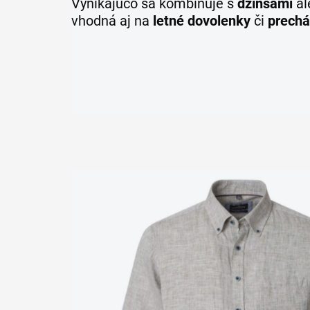
Vynikajúco sa kombinuje s
džínsami
al
vhodná aj na
letné dovolenky
či
prechá