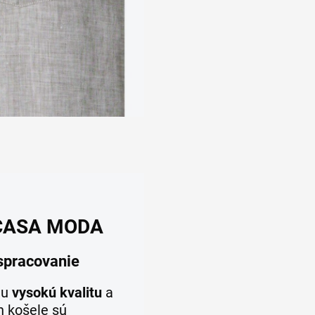
y CASA MODA
 spracovanie
ju
vysokú kvalitu
a
h košele sú