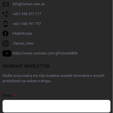
info
@
famon-men.sk
+421 950 577 717
+421 948 797 757
FAMON men
/famon_men/
https://www.youtube.com/@FamonMEN
ODOBERAŤ NEWSLETTER
Vložte svoj e-mail a my Vám budeme zasielať informácie o nových
produktoch na našom e-shope.
EMAIL