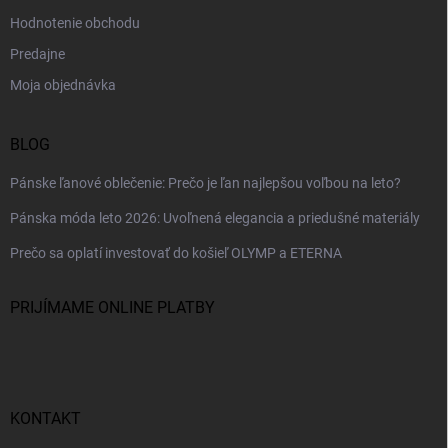
Hodnotenie obchodu
Predajne
Moja objednávka
BLOG
Pánske ľanové oblečenie: Prečo je ľan najlepšou voľbou na leto?
Pánska móda leto 2026: Uvoľnená elegancia a priedušné materiály
Prečo sa oplatí investovať do košieľ OLYMP a ETERNA
PRIJÍMAME ONLINE PLATBY
KONTAKT