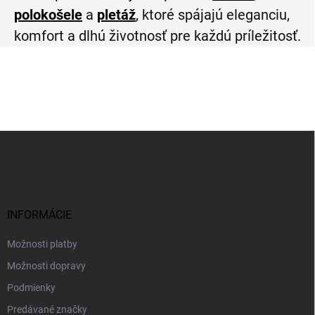
polokošele
a
pletáž
, ktoré spájajú eleganciu,
komfort a dlhú životnosť pre každú príležitosť.
Z
á
p
ä
t
i
INFORMÁCIE
e
Možnosti platby
Možnosti dopravy
Podmienky
Predávané značky