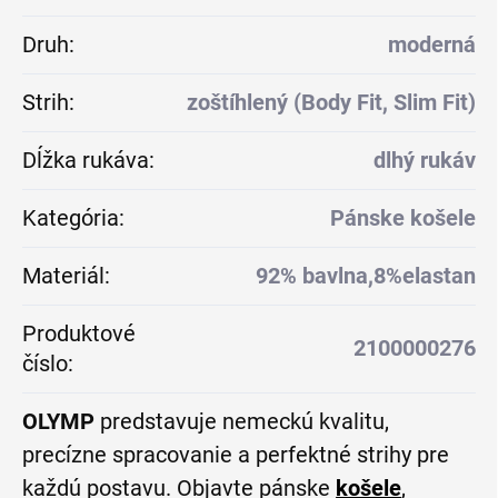
Druh
:
moderná
Strih
:
zoštíhlený (Body Fit, Slim Fit)
Dĺžka rukáva
:
dlhý rukáv
Kategória
:
Pánske košele
Materiál
:
92% bavlna,8%elastan
Produktové
2100000276
číslo
:
OLYMP
predstavuje nemeckú kvalitu,
precízne spracovanie a perfektné strihy pre
každú postavu. Objavte pánske
košele
,