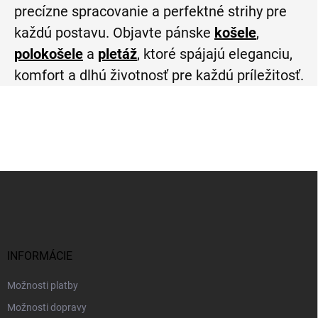
precízne spracovanie a perfektné strihy pre
každú postavu. Objavte pánske
košele
,
polokošele
a
pletáž
, ktoré spájajú eleganciu,
komfort a dlhú životnosť pre každú príležitosť.
Z
á
p
ä
t
i
INFORMÁCIE
e
Možnosti platby
Možnosti dopravy