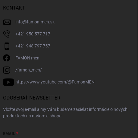
KONTAKT
info
@
famon-men.sk
+421 950 577 717
+421 948 797 757
FAMON men
/famon_men/
https://www.youtube.com/@FamonMEN
ODOBERAŤ NEWSLETTER
Vložte svoj e-mail a my Vám budeme zasielať informácie o nových
produktoch na našom e-shope.
EMAIL