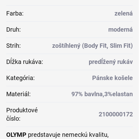
Farba
:
zelená
Druh
:
moderná
Strih
:
zoštíhlený (Body Fit, Slim Fit)
Dĺžka rukáva
:
predĺžený rukáv
Kategória
:
Pánske košele
Materiál
:
97% bavlna,3%elastan
Produktové
2100000172
číslo
:
OLYMP
predstavuje nemeckú kvalitu,