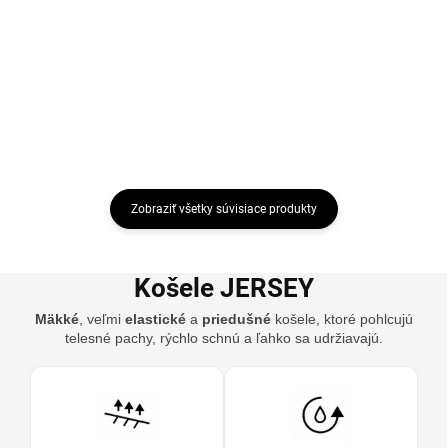
€34,36
€35,95
Detail
Detail
Zobraziť všetky súvisiace produkty
Košele JERSEY
Mäkké
, veľmi
elastické
a
priedušné
košele, ktoré pohlcujú
telesné pachy, rýchlo schnú a ľahko sa udržiavajú.