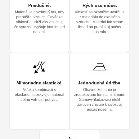
Priedušné.
Rýchloschnúce.
Materiál je navrhnutý tak, aby
Vlhkosť sa okamžite uvoľňuje
prepúšťal vzduch. Odvádza
z materiálu do okolitého
vlhkosť a udrží vás v suchu,
vzduchu. Materiál tak schne
čo výrazne zvyšuje komfort pri
ihneď po praní a aj počas
nosení.
nosenia.
Mimoriadne elastické.
Jednoduchá údržba.
Vďaka kombinácii s
Otravné žehlenie je
elastanom poskytuje materiál
zredukované len na minimum.
úplnú voľnosť pohybu.
Samovyhladzovací efekt
zároveň znižuje krčivosť aj
počas nosenia.