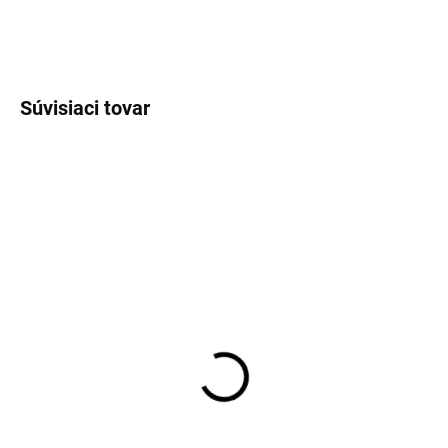
OPÝTAŤ SA
STRÁŽIŤ
Súvisiaci tovar
VÝPREDAJ
SKLADOM
SKLADOM
Pánske antibakteriálne
Pánske čierne bavlnené
neviditeľné tričko pod
tričko RAGMAN regular
košeľu CITYZEN
fit (2 ks)