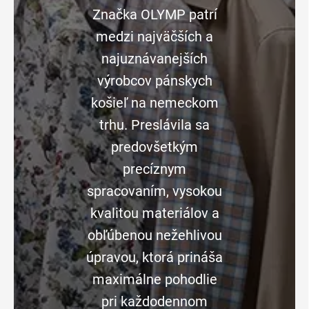
Značka OLYMP patrí
medzi najväčších a
najuznávanejších
výrobcov pánskych
košieľ na nemeckom
trhu. Preslávila sa
predovšetkým
precíznym
spracovaním, vysokou
kvalitou materiálov a
obľúbenou nežehlivou
úpravou, ktorá prináša
maximálne pohodlie
pri každodennom