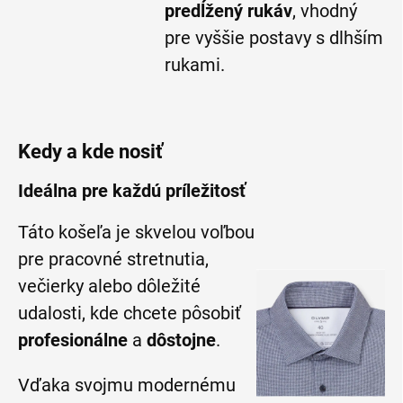
predĺžený rukáv
, vhodný
pre vyššie postavy s dlhším
rukami.
Kedy a kde nosiť
Ideálna pre každú príležitosť
Táto košeľa je skvelou voľbou
pre pracovné stretnutia,
večierky alebo dôležité
udalosti, kde chcete pôsobiť
profesionálne
a
dôstojne
.
Vďaka svojmu modernému