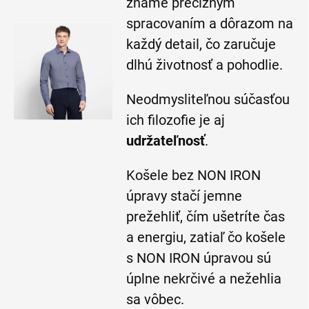
známe precíznym
spracovaním a dôrazom na
každý detail, čo zaručuje
dlhú životnosť a pohodlie.
Neodmysliteľnou súčasťou
ich filozofie je aj
udržateľnosť
.
Košele bez NON IRON
úpravy stačí jemne
prežehliť, čím ušetríte čas
a energiu, zatiaľ čo košele
s NON IRON úpravou sú
úplne nekrčivé a nežehlia
sa vôbec.