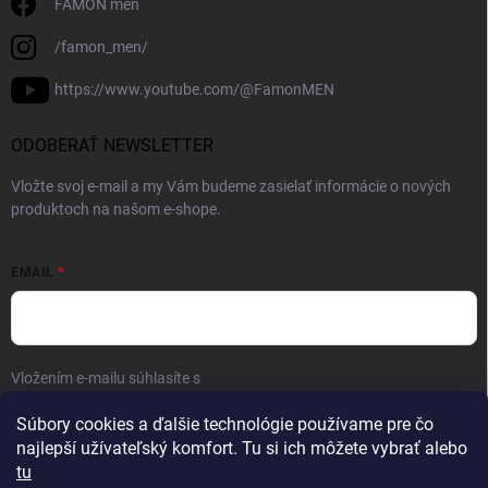
FAMON men
/famon_men/
https://www.youtube.com/@FamonMEN
ODOBERAŤ NEWSLETTER
Vložte svoj e-mail a my Vám budeme zasielať informácie o nových
produktoch na našom e-shope.
EMAIL
Vložením e-mailu súhlasíte s
podmienkami ochrany osobných údajov
Prihlásiť sa
Súbory cookies a ďalšie technológie používame pre čo
najlepší užívateľský komfort. Tu si ich môžete vybrať alebo
tu