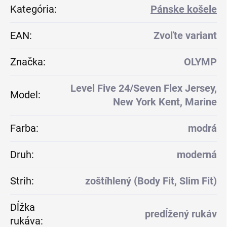
Kategória
:
Pánske košele
EAN
:
Zvoľte variant
Značka
:
OLYMP
Level Five 24/Seven Flex Jersey,
Model
:
New York Kent, Marine
Farba
:
modrá
Druh
:
moderná
Strih
:
zoštíhlený (Body Fit, Slim Fit)
Dĺžka
predĺžený rukáv
rukáva
: