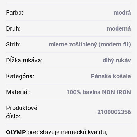
Farba
:
modrá
Druh
:
moderná
Strih
:
mierne zoštíhlený (modern fit)
Dĺžka rukáva
:
dlhý rukáv
Kategória
:
Pánske košele
Materiál
:
100% bavlna NON IRON
Produktové
2100002356
číslo
:
OLYMP
predstavuje nemeckú kvalitu,