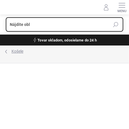
Prejsť
na
obsah
Tovar skladom, odosielame do 24 h
Košele
ZNAČKA:
OLYMP
NEŽEHLIVÁ