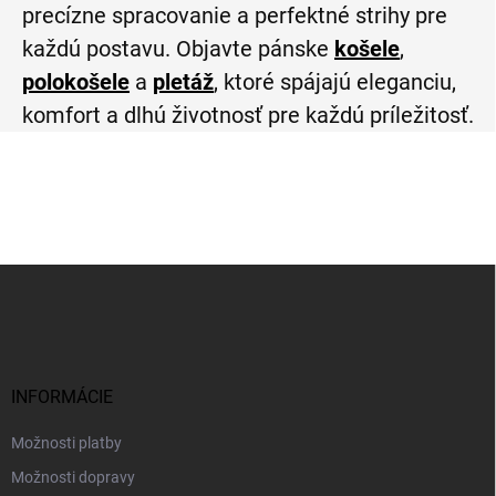
precízne spracovanie a perfektné strihy pre
každú postavu. Objavte pánske
košele
,
polokošele
a
pletáž
, ktoré spájajú eleganciu,
komfort a dlhú životnosť pre každú príležitosť.
Z
á
p
ä
t
i
INFORMÁCIE
e
Možnosti platby
Možnosti dopravy