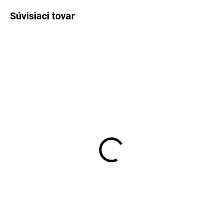
Súvisiaci tovar
SKLADOM
SKLADOM
Pánske biele bavlnené
Pánske biele tričko pod
tričko RAGMAN regular
košeľu RAGMAN body fit
fit (2 ks)
(2ks)
€35,95
€35,95
Detail
Detail