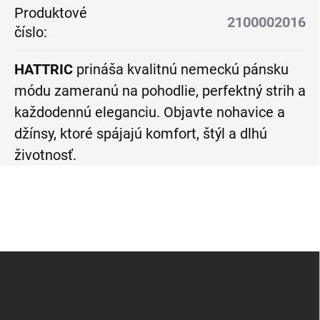
Produktové
2100002016
číslo
:
HATTRIC
prináša kvalitnú nemeckú pánsku
módu zameranú na pohodlie, perfektný strih a
každodennú eleganciu. Objavte nohavice a
džínsy, ktoré spájajú komfort, štýl a dlhú
životnosť.
Z
á
p
ä