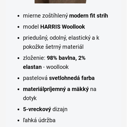
mierne zoštíhlený
modern fit strih
model
HARRIS Woollook
priedušný, odolný, elastický a k
pokožke šetrný
materiál
zloženie:
98% bavlna, 2%
elastan
-
woollook
pastelová
svetlohnedá farba
materiál
príjemný a mäkký
na
dotyk
5-vreckový
dizajn
ľahká údržba