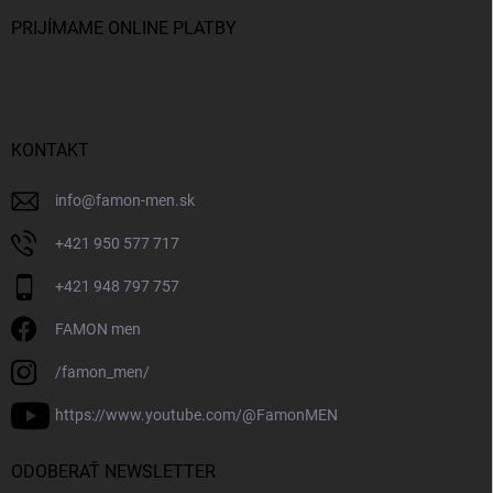
PRIJÍMAME ONLINE PLATBY
KONTAKT
info
@
famon-men.sk
+421 950 577 717
+421 948 797 757
FAMON men
/famon_men/
https://www.youtube.com/@FamonMEN
ODOBERAŤ NEWSLETTER