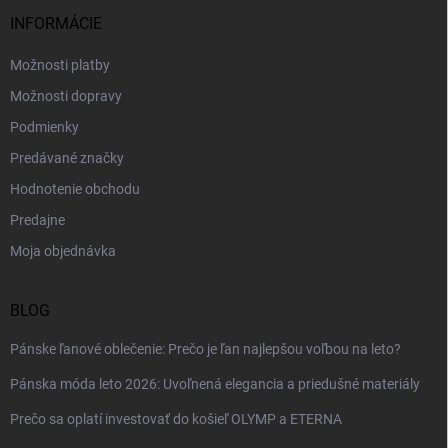
t
i
INFORMÁCIE
e
Možnosti platby
Možnosti dopravy
Podmienky
Predávané značky
Hodnotenie obchodu
Predajne
Moja objednávka
BLOG
Pánske ľanové oblečenie: Prečo je ľan najlepšou voľbou na leto?
Pánska móda leto 2026: Uvoľnená elegancia a priedušné materiály
Prečo sa oplatí investovať do košieľ OLYMP a ETERNA