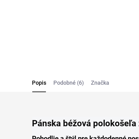
tencel ALBERTO regular
no
fit
OF
€119,95
€8
Detail
Popis
Podobné (6)
Značka
Pánska béžová polokošeľa
Pohodlie a štýl pre každodenné no