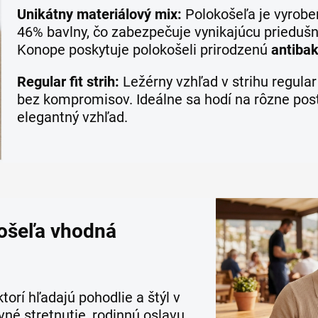
Unikátny materiálový mix:
Polokošeľa je vyrobe
46% bavlny, čo zabezpečuje vynikajúcu priedušn
Konope poskytuje polokošeli prirodzenú
antibak
Regular fit strih:
Ležérny vzhľad v strihu regular
bez kompromisov. Ideálne sa hodí na rôzne pos
elegantný vzhľad.
okošeľa vhodná
torí hľadajú pohodlie a štýl v
né stretnutie, rodinnú oslavu