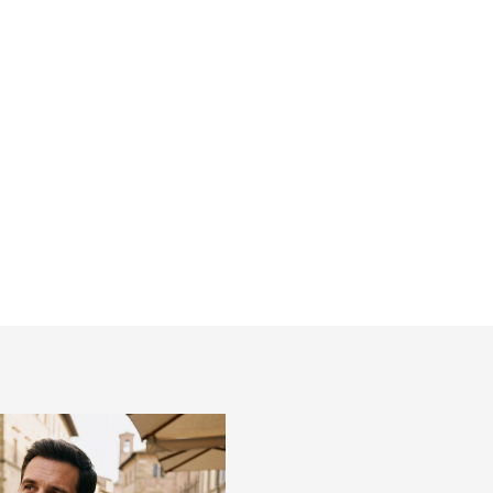
m
strečom ALBERTO slim fit
€39,95
Detail
l