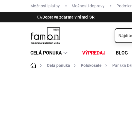
Prejsť
Možnosti platby
Možnosti dopravy
Podmie
na
obsah
Doprava zdarma v rámci SR
CELÁ PONUKA
VÝPREDAJ
BLOG
Domov
Celá ponuka
Polokošele
Pánska bé
ZNAČKA:
OLYMP
VÝPREDAJ