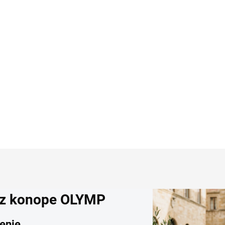
havice wool-look CLUB
nohavice ALBERTO sli
 COMFORT modern fit
fit
3,97
€83,97
Detail
Detai
 z konope OLYMP
senie