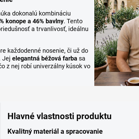
úka dokonalú kombináciu
4% konope a 46% bavlny
. Tento
iedušnosť a trvanlivosť, ideálnu
pre každodenné nosenie, či už do
. Jej
elegantná béžová farba
sa
o z nej robí univerzálny kúsok vo
Hlavné vlastnosti produktu
Kvalitný materiál a spracovanie