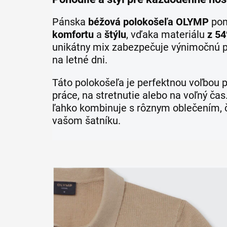
Pánska
béžová polokošeľa OLYMP
pon
komfortu
a
štýlu
, vďaka materiálu
z 5
unikátny mix zabezpečuje výnimočnú pr
na letné dni.
Táto polokošeľa je perfektnou voľbou 
práce, na stretnutie alebo na voľný čas
ľahko kombinuje s rôznym oblečením, č
vašom šatníku.