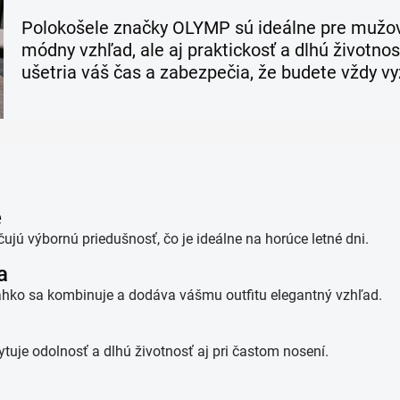
Polokošele značky OLYMP sú ideálne pre mužov,
módny vzhľad, ale aj praktickosť a dlhú životno
ušetria váš čas a zabezpečia, že budete vždy vy
e
ujú výbornú priedušnosť, čo je ideálne na horúce letné dni.
a
 ľahko sa kombinuje a dodáva vášmu outfitu elegantný vzhľad.
uje odolnosť a dlhú životnosť aj pri častom nosení.