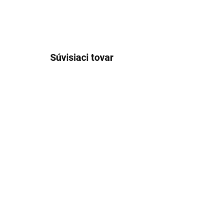
Súvisiaci tovar
VÝPRE
SKLADOM
Pánske džínsy bavlna-
Pá