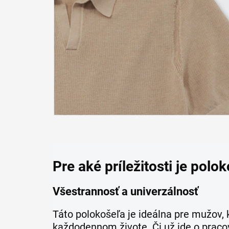
Pre aké príležitosti je pol
Všestrannosť a univerzálnosť
Táto polokošeľa je ideálna pre mužov, k
každodennom živote. Či už ide o pracov