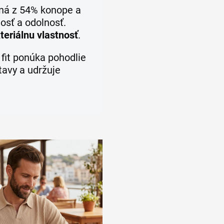
ná z 54% konope a
osť a odolnosť.
teriálnu vlastnosť
.
 fit ponúka pohodlie
tavy a udržuje