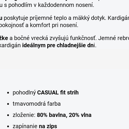
ciu s pohodlím v každodennom nosení.
u
poskytuje príjemné teplo a mäkký dotyk. Kardigá
pokojnosť a komfort pri nosení.
ĺžke
a bočné vrecká zvyšujú funkčnosť. Jemné reb
 kardigán
ideálnym pre chladnejšie dn
i.
pohodlný
CASUAL fit
strih
tmavomodrá farba
zloženie:
80% bavlna, 20% vlna
zapínanie
na zips