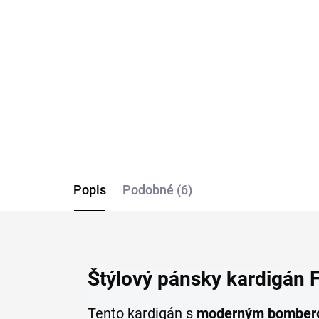
stretch košeľa RAGMAN
kr
modern fit
bod
€55,99
€5
Detail
Popis
Podobné (6)
Štýlový pánsky kardigá
Tento kardigán s
moderným bombero