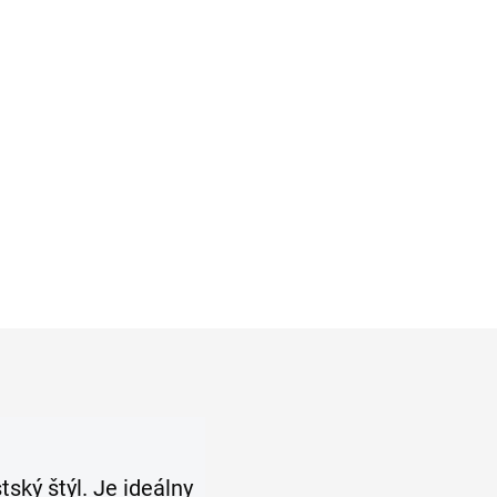
smart business košeľa
OLYMP body fit
€55,96
l
Detail
ký štýl. Je ideálny