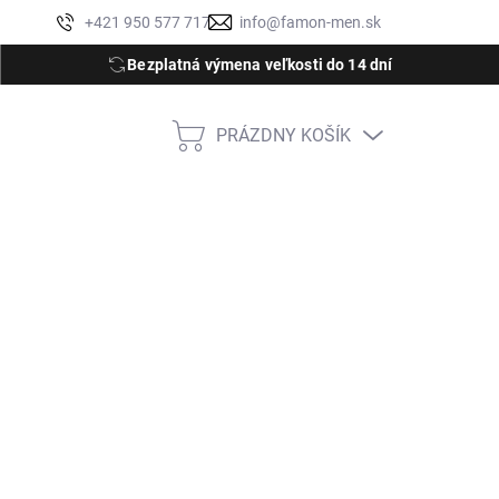
Moja objednávka
+421 950 577 717
info@famon-men.sk
Bezplatná výmena veľkosti do 14 dní
PRÁZDNY KOŠÍK
NÁKUPNÝ
KOŠÍK
9
S