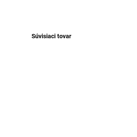
Súvisiaci tovar
VÝPREDAJ
SKLADOM
Pánska modrá kvetovaná
Pán