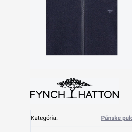
Kategória
:
Pánske puló