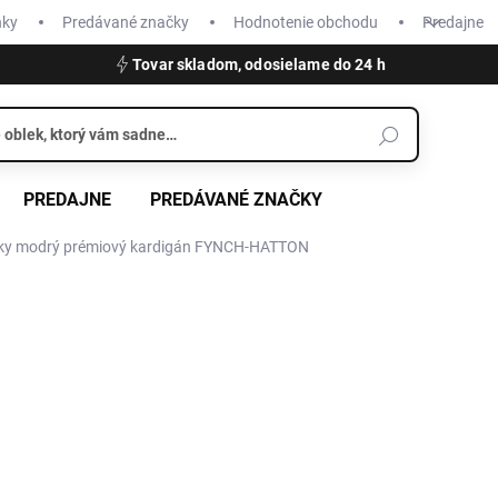
nky
Predávané značky
Hodnotenie obchodu
Predajne
Tovar skladom, odosielame do 24 h
PREDAJNE
PREDÁVANÉ ZNAČKY
ky modrý prémiový kardigán FYNCH-HATTON
€139,99
€97,9
Jednotková
SKLADOM
cena:
VEĽKOSŤ