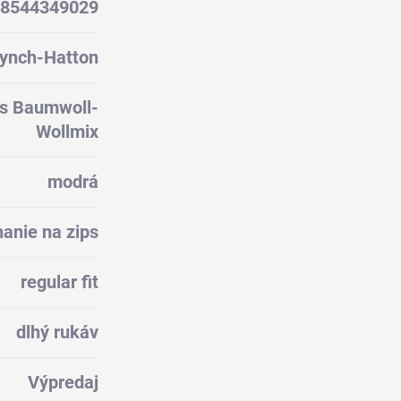
8544349029
ynch-Hatton
us Baumwoll-
Wollmix
modrá
anie na zips
regular fit
dlhý rukáv
Výpredaj