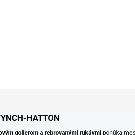
átkym rukávom OLYMP
body fit
y fit
€59,95
9,95
Detai
Detail
n FYNCH-HATTON
vým golierom
a
rebrovanými rukávmi
ponúka mests