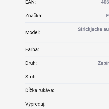
EAN
:
406
Značka
:
F
Strickjacke a
Model
:
Farba
:
Druh
:
Zapín
Strih
:
Dĺžka rukáva
:
Výpredaj
: