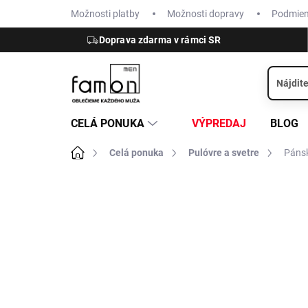
Prejsť
Možnosti platby
Možnosti dopravy
Podmie
na
obsah
Doprava zdarma v rámci SR
CELÁ PONUKA
VÝPREDAJ
BLOG
Domov
Celá ponuka
Pulóvre a svetre
Páns
ZNAČKA:
FYNCH-HATTON
VÝPREDAJ