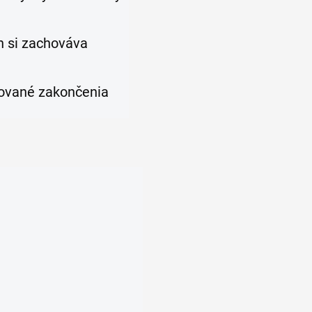
n si zachováva
rované zakončenia