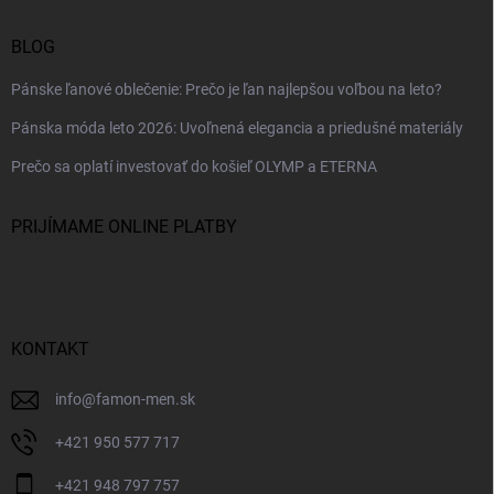
BLOG
Pánske ľanové oblečenie: Prečo je ľan najlepšou voľbou na leto?
Pánska móda leto 2026: Uvoľnená elegancia a priedušné materiály
Prečo sa oplatí investovať do košieľ OLYMP a ETERNA
PRIJÍMAME ONLINE PLATBY
KONTAKT
info
@
famon-men.sk
+421 950 577 717
+421 948 797 757