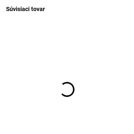
Súvisiaci tovar
VÝPREDAJ
SKLADOM
SKLADOM
WELLENSTEYN pánske
Pánske modré bermudy
biele bavlnené tričko
s elastickým opaskom
dlhý rukáv
REDPOINT
€44,95
€41,97
Detail
Detail