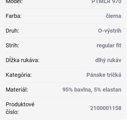
Model
:
PTMLR 970
Farba
:
čierna
Druh
:
O-výstrih
Strih
:
regular fit
Dĺžka rukáva
:
dlhý rukáv
Kategória
:
Pánske tričká
Materiál
:
95% bavlna, 5% elastan
Produktové
2100001158
číslo
: