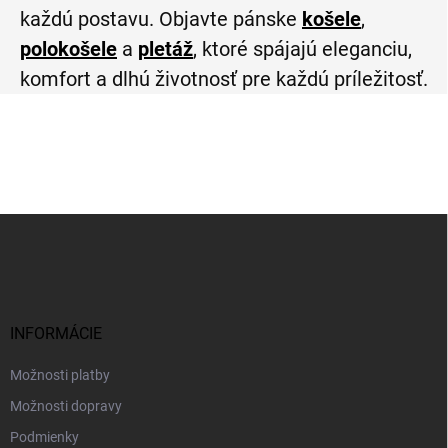
každú postavu. Objavte pánske
košele
,
polokošele
a
pletáž
, ktoré spájajú eleganciu,
komfort a dlhú životnosť pre každú príležitosť.
Z
á
p
ä
t
i
INFORMÁCIE
e
Možnosti platby
Možnosti dopravy
Podmienky