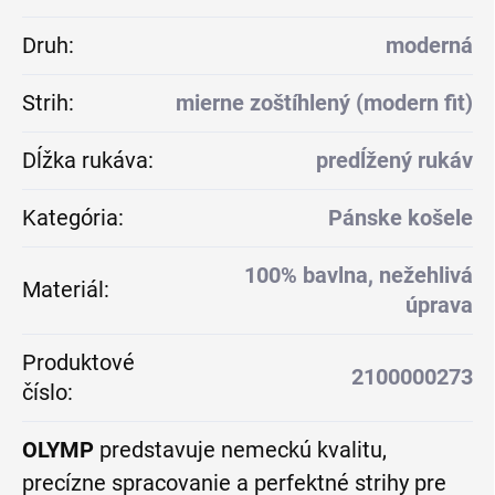
Druh
:
moderná
Strih
:
mierne zoštíhlený (modern fit)
Dĺžka rukáva
:
predĺžený rukáv
Kategória
:
Pánske košele
100% bavlna, nežehlivá
Materiál
:
úprava
Produktové
2100000273
číslo
:
OLYMP
predstavuje nemeckú kvalitu,
precízne spracovanie a perfektné strihy pre