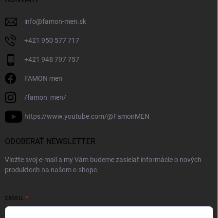
info
@
famon-men.sk
+421 950 577 717
+421 948 797 757
FAMON men
/famon_men/
https://www.youtube.com/@FamonMEN
ODOBERAŤ NEWSLETTER
Vložte svoj e-mail a my Vám budeme zasielať informácie o nových
produktoch na našom e-shope.
EMAIL