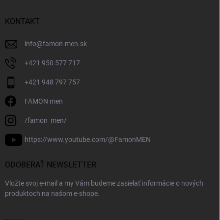
KONTAKT
info
@
famon-men.sk
+421 950 577 717
+421 948 797 757
FAMON men
/famon_men/
https://www.youtube.com/@FamonMEN
ODOBERAŤ NEWSLETTER
Vložte svoj e-mail a my Vám budeme zasielať informácie o nových
produktoch na našom e-shope.