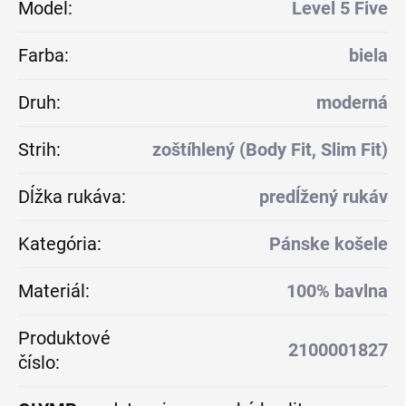
Model
:
Level 5 Five
Farba
:
biela
Druh
:
moderná
Strih
:
zoštíhlený (Body Fit, Slim Fit)
Dĺžka rukáva
:
predĺžený rukáv
Kategória
:
Pánske košele
Materiál
:
100% bavlna
Produktové
2100001827
číslo
: