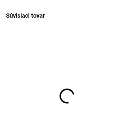
Súvisiaci tovar
SKLADOM
SKLADOM
Pánske neviditeľné
Pánske biele bavlnené
tričko pod košeľu Covert
tričko RAGMAN regular
fit (2 ks)
€35,95
€35,95
Detail
Detail