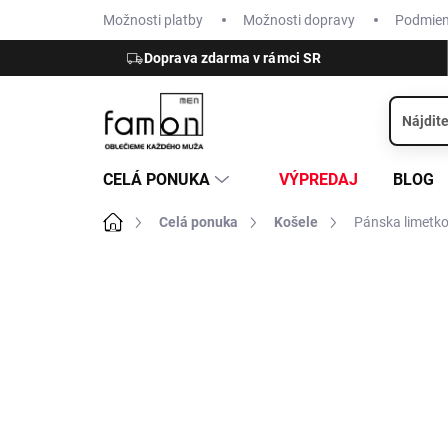
Prejsť
Možnosti platby
Možnosti dopravy
Podmie
na
obsah
Doprava zdarma v rámci SR
CELÁ PONUKA
VÝPREDAJ
BLOG
Domov
Celá ponuka
Košele
Pánska limetko
ZNAČKA:
OLYMP
NOVINKA