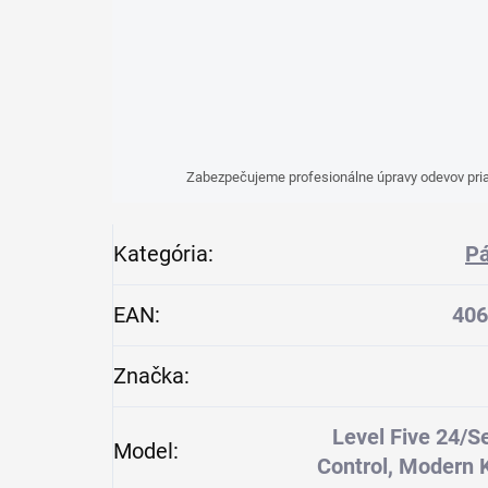
Zabezpečujeme profesionálne úpravy odevov pria
Kategória
:
Pá
EAN
:
406
Značka
:
Level Five 24/S
Model
:
Control, Modern 