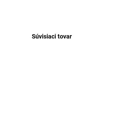
Súvisiaci tovar
SKLADOM
Pánske biele tričko pod
Pán