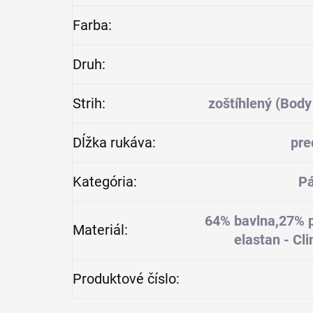
Farba
:
Druh
:
Strih
:
zoštíhlený (Body 
Dĺžka rukáva
:
pre
Kategória
:
Pá
64% bavlna,27% p
Materiál
:
elastan - Cl
Produktové číslo
: