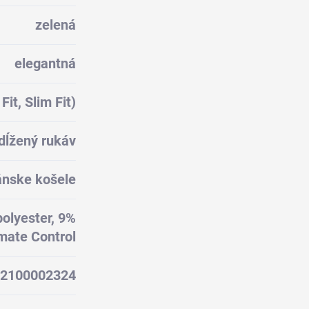
zelená
elegantná
Fit, Slim Fit)
dĺžený rukáv
nske košele
olyester, 9%
imate Control
2100002324