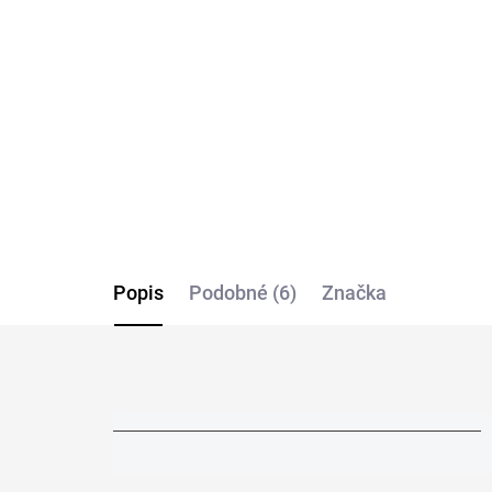
košeľu RAGMAN Body Fit
ko
(2ks)
(2k
€29,95
€3
Detail
Popis
Podobné (6)
Značka