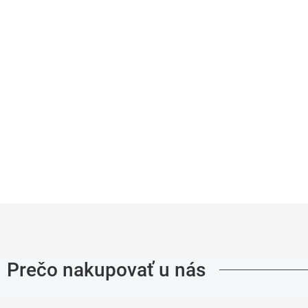
šeľu RAGMAN body fit
košeľu s "V" výstrihom
s)
RAGMAN body fit (2ks
5,95
€29,95
Detail
Detai
Prečo nakupovať u nás