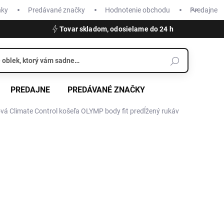
nky
Predávané značky
Hodnotenie obchodu
Predajne
Tovar skladom, odosielame do 24 h
PREDAJNE
PREDÁVANÉ ZNAČKY
vá Climate Control košeľa OLYMP body fit predĺžený rukáv
€69,95
Jednotková
ZVOĽTE VARIANT
cena:
40 