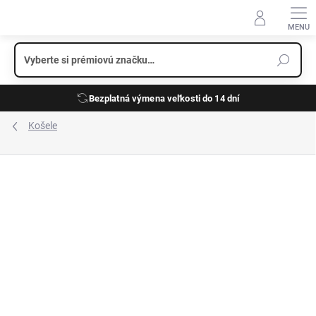
Prejsť
na
obsah
Bezplatná výmena veľkosti do 14 dní
Košele
ZNAČKA:
OLYMP
NOVINKA