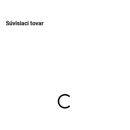
OPÝTAŤ SA
STRÁŽIŤ
Súvisiaci tovar
SKLADOM
SKLADOM
Pánske biele bavlnené
Pánske neviditeľné
tričko RAGMAN regular
tričko pod košeľu Covert
fit (2 ks)
€35,95
€35,95
Detail