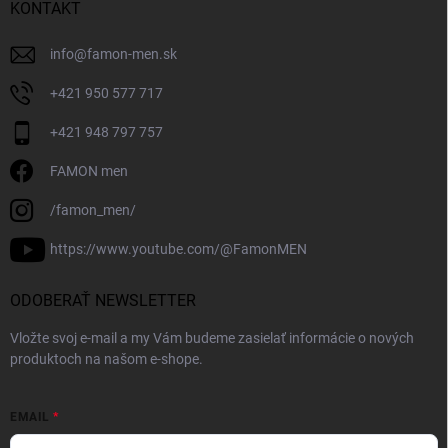
KONTAKT
info
@
famon-men.sk
+421 950 577 717
+421 948 797 757
FAMON men
/famon_men/
https://www.youtube.com/@FamonMEN
ODOBERAŤ NEWSLETTER
Vložte svoj e-mail a my Vám budeme zasielať informácie o nových
produktoch na našom e-shope.
EMAIL