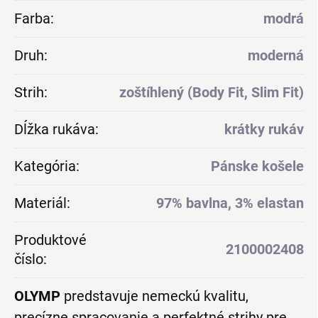
Farba
:
modrá
Druh
:
moderná
Strih
:
zoštíhlený (Body Fit, Slim Fit)
Dĺžka rukáva
:
krátky rukáv
Kategória
:
Pánske košele
Materiál
:
97% bavlna, 3% elastan
Produktové
2100002408
číslo
:
OLYMP
predstavuje nemeckú kvalitu,
precízne spracovanie a perfektné strihy pre