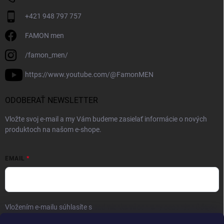
+421 948 797 757
FAMON men
/famon_men/
https://www.youtube.com/@FamonMEN
ODOBERAŤ NEWSLETTER
Vložte svoj e-mail a my Vám budeme zasielať informácie o nových
produktoch na našom e-shope.
EMAIL
Vložením e-mailu súhlasíte s
podmienkami ochrany osobných údajov