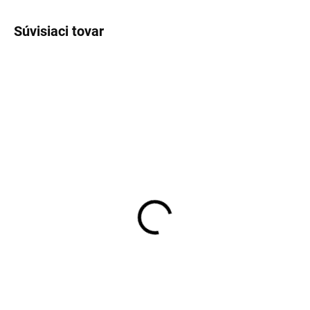
Súvisiaci tovar
SKLADOM
SKLADOM
Pánske biele tielko pod
Pánske čierne bavlnené
košeľu RAGMAN body fit
tričko RAGMAN regular
(2 ks)
fit (2 ks)
€35,95
€35,95
Detail
Detail