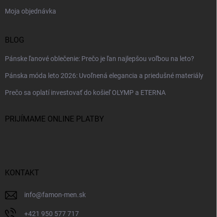
Moja objednávka
BLOG
Pánske ľanové oblečenie: Prečo je ľan najlepšou voľbou na leto?
Pánska móda leto 2026: Uvoľnená elegancia a priedušné materiály
Prečo sa oplatí investovať do košieľ OLYMP a ETERNA
PRIJÍMAME ONLINE PLATBY
KONTAKT
info
@
famon-men.sk
+421 950 577 717