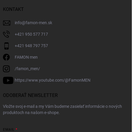
KONTAKT
info
@
famon-men.sk
+421 950 577 717
+421 948 797 757
FAMON men
/famon_men/
https://www.youtube.com/@FamonMEN
ODOBERAŤ NEWSLETTER
Vložte svoj e-mail a my Vám budeme zasielať informácie o nových
produktoch na našom e-shope.
EMAIL