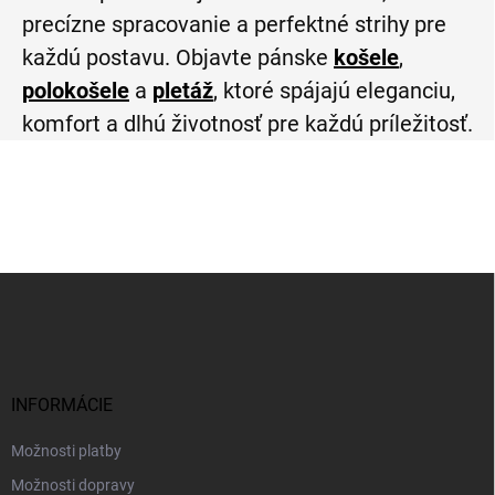
precízne spracovanie a perfektné strihy pre
každú postavu. Objavte pánske
košele
,
polokošele
a
pletáž
, ktoré spájajú eleganciu,
komfort a dlhú životnosť pre každú príležitosť.
Z
á
p
ä
t
i
INFORMÁCIE
e
Možnosti platby
Možnosti dopravy