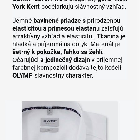
York Kent
podčiarkujú slávnostný vzhľad.
Jemné
bavlnené priadze s
prirodzenou
elasticitou a prímesou elastanu
zaisťujú
atraktívny vzhľad a elasticitu.
Tkanina je
hladká a príjemná na dotyk. Materiál je
šetrný k pokožke, ľahko sa žehlí
.
Očarujúci
a jedinečný dizaj
n
v príjemnej
farebnej kompozícii dodáva tejto košeli
OLYMP
slávnostný charakter.