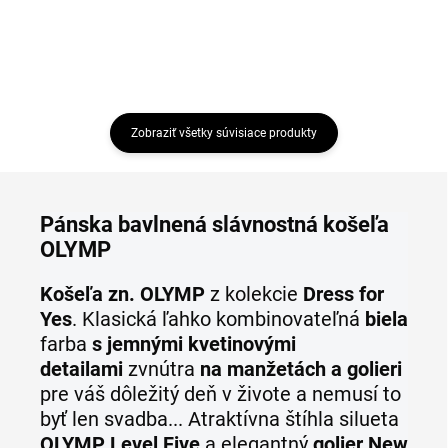
Zobraziť všetky súvisiace produkty
Pánska bavlnená slávnostná košeľa
OLYMP
Košeľa zn. OLYMP
z kolekcie
Dress for
Yes
. Klasická ľahko kombinovateľná
biela
farba
s jemnými kvetinovými
detailami
zvnútra
na manžetách a golieri
pre váš dôležitý deň v živote a nemusí to
byť len svadba... Atraktívna štíhla silueta
OLYMP Level Five
a elegantný
golier New