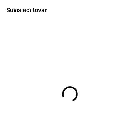
Súvisiaci tovar
SKLADOM
SKLADOM
Pánske bavlnené tričko
Pánske neviditeľné
dlhý rukáv RAGMAN
tričko pod košeľu OLYMP
body fit 2 kusy
body fit
€49,95
€25,95
Detail
Detail