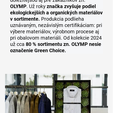
dôležitejšou aj pre zákazníkov zn.
OLYMP
. Už roky
značka zvyšuje podiel
ekologickejších a organických materiálov
v sortimente.
Produkcia podlieha
uznávaným, nezávislým certifikáciam: pri
výbere materiálov, výrobnom procese aj
pri obalovom materiáli. Od kolekcie 2024
už cca
80 % sortimentu zn. OLYMP nesie
označenie Green Choice.