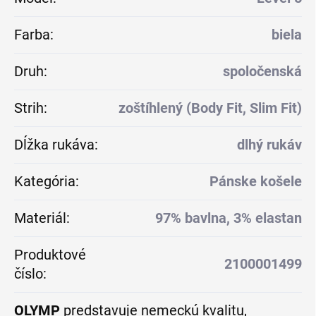
Farba
:
biela
Druh
:
spoločenská
Strih
:
zoštíhlený (Body Fit, Slim Fit)
Dĺžka rukáva
:
dlhý rukáv
Kategória
:
Pánske košele
Materiál
:
97% bavlna, 3% elastan
Produktové
2100001499
číslo
:
OLYMP
predstavuje nemeckú kvalitu,