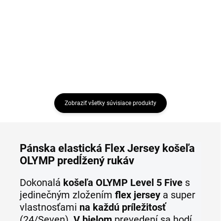
€79,95
€79,95
Detail
Detail
Zobraziť všetky súvisiace produkty
Pánska elastická Flex Jersey košeľa
OLYMP predĺžený rukáv
Dokonalá
košeľa OLYMP Level 5 Five
s
jedinečným zložením
flex jersey
a super
vlastnosťami
na každú príležitosť
(24/Seven).
V bielom
prevedení sa hodí