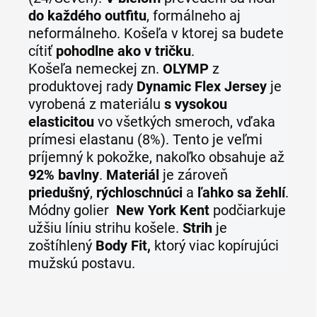
do každého outfitu
, formálneho aj
neformálneho. Košeľa v ktorej sa budete
cítiť
pohodlne ako v tričku
.
Košeľa
nemeckej zn.
OLYMP
z
produktovej rady
Dynamic Flex Jersey
je
vyrobená z materiálu
s vysokou
elasticitou
vo všetkých smeroch, vďaka
prímesi elastanu (8%). Tento je veľmi
príjemný k pokožke, nakoľko obsahuje až
92% bavlny
.
Materiál
je zároveň
priedušný
,
rýchloschnúci
a
ľahko sa žehlí
.
Módny golier
New York Kent
podčiarkuje
užšiu líniu strihu košele.
Strih
je
zoštíhlený
Body Fit,
ktorý viac kopírujúci
mužskú postavu.