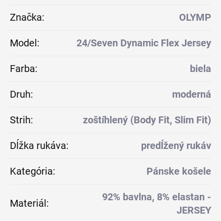
Značka
:
OLYMP
Model
:
24/Seven Dynamic Flex Jersey
Farba
:
biela
Druh
:
moderná
Strih
:
zoštíhlený (Body Fit, Slim Fit)
Dĺžka rukáva
:
predĺžený rukáv
Kategória
:
Pánske košele
92% bavlna, 8% elastan -
Materiál
:
JERSEY