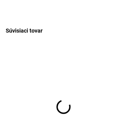
OPÝTAŤ SA
STRÁŽIŤ
Súvisiaci tovar
JERSEY
TIP
JERSEY
SKLADOM
SKLADOM
Pánska čierna Flex
Pánska modrá flex
jersey košeľa OLYMP
jersey košeľa OLYMP
predĺžený rukáv body fit
predĺžený rukáv body fit