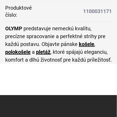
Produktové
1100031171
číslo
:
OLYMP
predstavuje nemeckú kvalitu,
precízne spracovanie a perfektné strihy pre
každú postavu. Objavte pánske
košele
,
polokošele
a
pletáž
, ktoré spájajú eleganciu,
komfort a dlhú životnosť pre každú príležitosť.
Z
á
p
ä