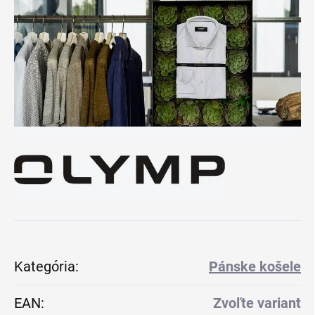
Kategória
:
Pánske košele
EAN
:
Zvoľte variant