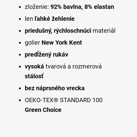
zloženie:
92% bavlna, 8% elastan
len
ľahké žehlenie
priedušný, rýchloschnúci
materiál
golier
New York Kent
predĺžený rukáv
vysoká
tvarová a rozmerová
stálosť
bez náprsného vrecka
OEKO-TEX® STANDARD 100
Green Choice