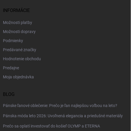
t
i
INFORMÁCIE
e
Možnosti platby
Možnosti dopravy
Podmienky
Predávané značky
Hodnotenie obchodu
Predajne
Moja objednávka
BLOG
Pánske ľanové oblečenie: Prečo je ľan najlepšou voľbou na leto?
Pánska móda leto 2026: Uvoľnená elegancia a priedušné materiály
Prečo sa oplatí investovať do košieľ OLYMP a ETERNA