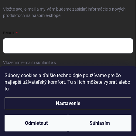
Vložte svoj e-mail a my Vám budeme zasielať informácie o nových
produktoch na našom e-shope.
EMAIL
Vložením e-mailu súhlasíte s
podmienkami ochrany osobných údajov
Prihlásiť sa
Súbory cookies a ďalšie technológie používame pre čo
najlepší užívateľský komfort. Tu si ich môžete vybrať alebo
tu
Nastavenie
Copyright 2026
FAMON men
. Všetky práva vyhradené.
Odmietnuť
Súhlasím
Vytvoril Shoptet