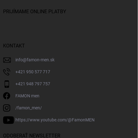
PRIJÍMAME ONLINE PLATBY
KONTAKT
info
@
famon-men.sk
+421 950 577 717
+421 948 797 757
FAMON men
/famon_men/
https://www.youtube.com/@FamonMEN
ODOBERAŤ NEWSLETTER