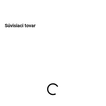
OPÝTAŤ SA
STRÁŽIŤ
Súvisiaci tovar
SKLADOM
SKLADOM
Pánske biele tielko pod
Pánske biele bavlnené
košeľu s "V" výstrihom
tričko RAGMAN regular
RAGMAN body fit (2ks)
fit (2 ks)