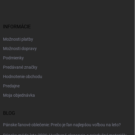
á
p
ä
t
i
INFORMÁCIE
e
Možnosti platby
Možnosti dopravy
Podmienky
Predávané značky
Hodnotenie obchodu
Predajne
Moja objednávka
BLOG
Pánske ľanové oblečenie: Prečo je ľan najlepšou voľbou na leto?