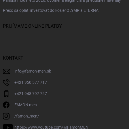
Pánska móda leto 2026: Uvoľnená elegancia a priedušné materiály
Prečo sa oplatí investovať do košieľ OLYMP a ETERNA
PRIJÍMAME ONLINE PLATBY
KONTAKT
info
@
famon-men.sk
+421 950 577 717
+421 948 797 757
FAMON men
/famon_men/
https://www.youtube.com/@FamonMEN