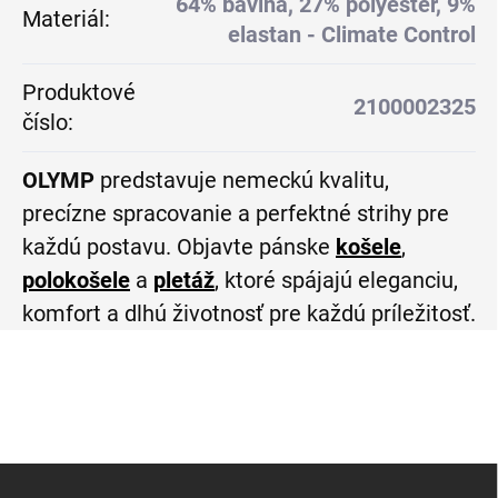
64% bavlna, 27% polyester, 9%
Materiál
:
elastan - Climate Control
Produktové
2100002325
číslo
:
OLYMP
predstavuje nemeckú kvalitu,
precízne spracovanie a perfektné strihy pre
každú postavu. Objavte pánske
košele
,
polokošele
a
pletáž
, ktoré spájajú eleganciu,
komfort a dlhú životnosť pre každú príležitosť.
Z