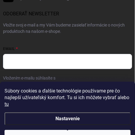
ODOBERAŤ NEWSLETTER
Vložte svoj e-mail a my Vám budeme zasielať informácie o nových
produktoch na našom e-shope.
EMAIL
Vložením e-mailu súhlasíte s
podmienkami ochrany osobných údajov
Prihlásiť sa
Súbory cookies a ďalšie technológie používame pre čo
najlepší užívateľský komfort. Tu si ich môžete vybrať alebo
tu
Nastavenie