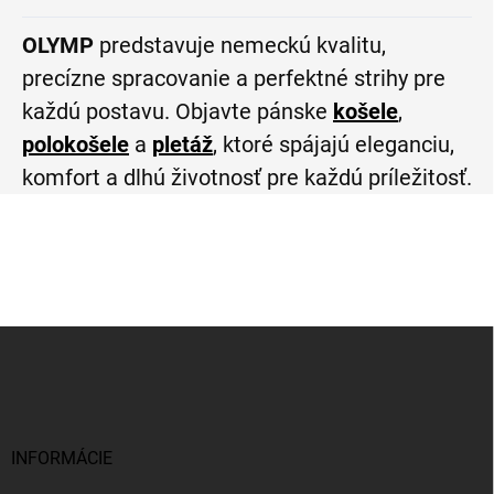
OLYMP
predstavuje nemeckú kvalitu,
precízne spracovanie a perfektné strihy pre
každú postavu. Objavte pánske
košele
,
polokošele
a
pletáž
, ktoré spájajú eleganciu,
komfort a dlhú životnosť pre každú príležitosť.
Z
á
p
ä
t
i
INFORMÁCIE
e