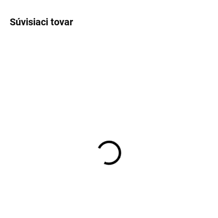
Súvisiaci tovar
SKLADOM
SKLADOM
Pánske neviditeľné
Pánske neviditeľné
tričko s potítkami Covert
tričko pod košeľu Covert
€42,95
€35,95
Detail
Detail