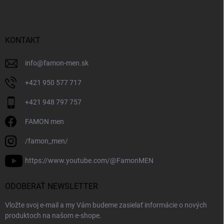
KONTAKT
info
@
famon-men.sk
+421 950 577 717
+421 948 797 757
FAMON men
/famon_men/
https://www.youtube.com/@FamonMEN
ODOBERAŤ NEWSLETTER
Vložte svoj e-mail a my Vám budeme zasielať informácie o nových
produktoch na našom e-shope.