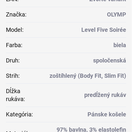
Značka
:
OLYMP
Model
:
Level Five Soirée
Farba
:
biela
Druh
:
spoločenská
Strih
:
zoštíhlený (Body Fit, Slim Fit)
Dĺžka
predĺžený rukáv
rukáva
:
Kategória
:
Pánske košele
97% bavlna, 3% elastolefin