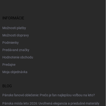
p
ä
t
i
INFORMÁCIE
e
Možnosti platby
Možnosti dopravy
Podmienky
Predávané značky
Hodnotenie obchodu
Predajne
Moja objednávka
BLOG
Pánske ľanové oblečenie: Prečo je ľan najlepšou voľbou na leto?
Pánska móda leto 2026: Uvoľnená elegancia a priedušné materiály