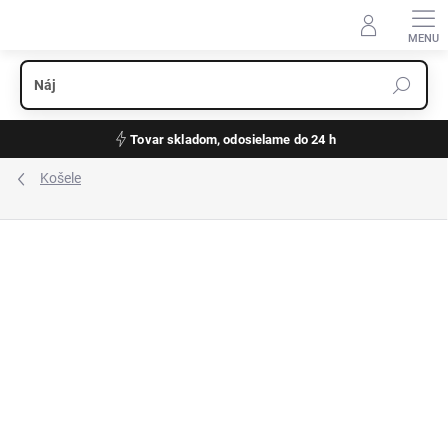
Prejsť
na
obsah
Tovar skladom, odosielame do 24 h
Košele
ZNAČKA:
OLYMP