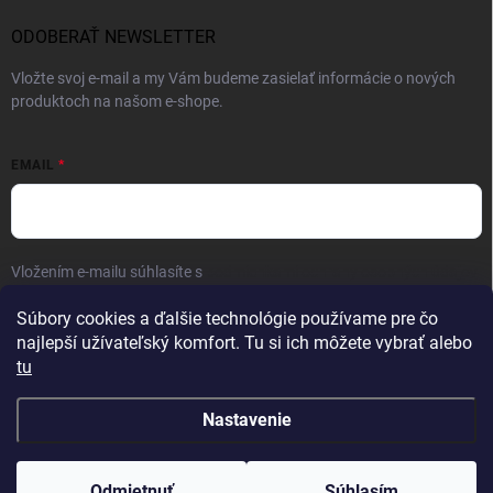
ODOBERAŤ NEWSLETTER
Vložte svoj e-mail a my Vám budeme zasielať informácie o nových
produktoch na našom e-shope.
EMAIL
Vložením e-mailu súhlasíte s
podmienkami ochrany osobných údajov
Prihlásiť sa
Súbory cookies a ďalšie technológie používame pre čo
najlepší užívateľský komfort. Tu si ich môžete vybrať alebo
tu
Nastavenie
Copyright 2026
FAMON men
. Všetky práva vyhradené.
Odmietnuť
Súhlasím