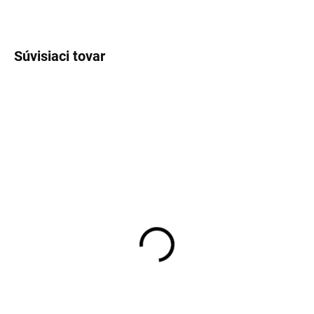
OPÝTAŤ SA
STRÁŽIŤ
Súvisiaci tovar
SKLADOM
SKLADOM
Pánske biele tielko pod
Pánske biele tielko pod
košeľu RAGMAN body fit
košeľu s "V" výstrihom
(2 ks)
RAGMAN body fit (2ks)
€35,95
€29,95