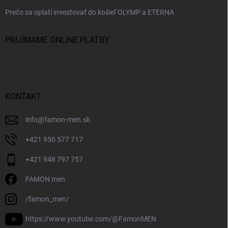
Prečo sa oplatí investovať do košieľ OLYMP a ETERNA
PRIJÍMAME ONLINE PLATBY
KONTAKT
info
@
famon-men.sk
+421 950 577 717
+421 948 797 757
FAMON men
/famon_men/
https://www.youtube.com/@FamonMEN