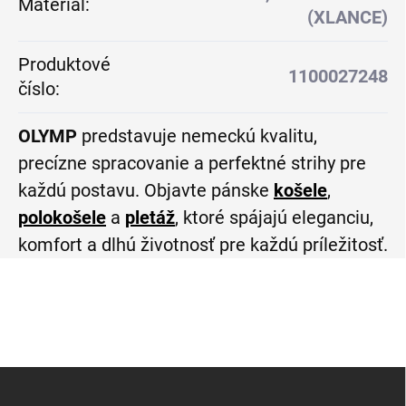
Materiál
:
(XLANCE)
Produktové
1100027248
číslo
:
OLYMP
predstavuje nemeckú kvalitu,
precízne spracovanie a perfektné strihy pre
každú postavu. Objavte pánske
košele
,
polokošele
a
pletáž
, ktoré spájajú eleganciu,
komfort a dlhú životnosť pre každú príležitosť.
Z
á