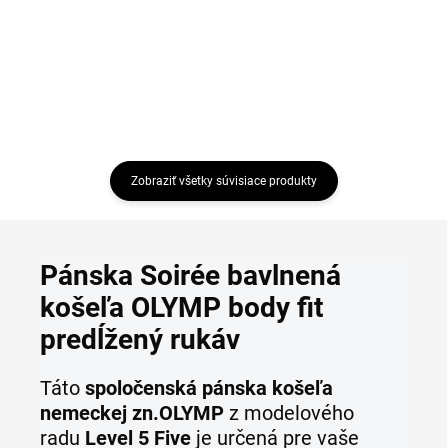
Detail
Detail
Zobraziť všetky súvisiace produkty
Pánska Soirée bavlnená
košeľa OLYMP body fit
predĺžený rukáv
Táto
spoločenská pánska košeľa
nemeckej zn.
OLYMP
z modelového
radu
Level 5 Five
je určená pre vaše