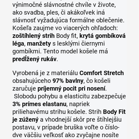
výnimočné slávnostné chvíle v živote,
ako svadba, ples, či akákoľvek iná
slávnosť vyžadujúca formálne oblečenie.
Košeľa zaujme vo viacerých ohľadoch:
zoštíhlený strih
Body fit,
krytá gombíková
léga
,
manžety
s lesklými čiernymi
gombíkmi. Tento model košele má
predĺžený rukáv
.
Vyrobená je z materiálu
Comfort Stretch
obsahujúceho
97% bavlny
, čo košeli
zaručuje
príjemný pocit pri nosení
.
Slobodu pohybu a elasticitu zabezpečuje
3% prímes elastanu
, napriek
priliehavému strihu košele. Strih
Body Fit
je zúžený
a vhodnejší skôr pre štíhlejšiu
postavu, v prípade bruška voľte o číslo-
dve väčšiu veľkosť ako zvyčajne nosíte