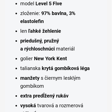
model
Level 5 Five
zloženie:
97% bavlna, 3%
elastolefin
len
ľahké žehlenie
priedušný, pružný
a rýchloschnúci
materiál
golier
New York Kent
talianska
krytá gombíková léga
manžety
s čiernym lesklým
gombíkom
extra predĺžený rukáv
vysoká
tvarová a rozmerová