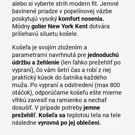
alebo si vyberte strih modern fit. Jemné
bavlnené priadze v popelínovej väzbe
poskytujú vysoký
komfort nosenia.
Módny
golier New York Kent
dotvára
priliehavú siluetu košele.
Košeľa je svojim zložením a
parametrami navrhnutá pre
jednoduchú
údržbu a žehlenie
(len ľahko prežehliť po
vypraní), čo vám šetrí čas a robí z nej
praktický kúsok do šatníka každého
muža. Po vypraní a odstredení (max 800
otáčok), odporúčame košeľu ešte mierne
vlhkú zavesiť na ramienko a nechať
dosušiť. V prípade potreby
jemne
prežehli
ť.
Košeľa sa
teplotou tela na tele
následne
vyrovná po jej oblečení.