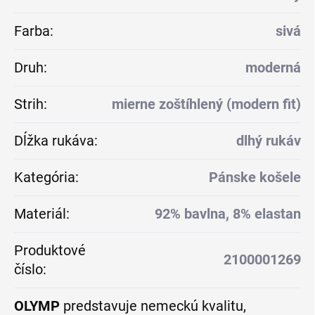
Farba
:
sivá
Druh
:
moderná
Strih
:
mierne zoštíhlený (modern fit)
Dĺžka rukáva
:
dlhý rukáv
Kategória
:
Pánske košele
Materiál
:
92% bavlna, 8% elastan
Produktové
2100001269
číslo
:
OLYMP
predstavuje nemeckú kvalitu,