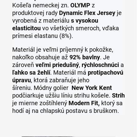
Košeľa
nemeckej zn.
OLYMP
z
produktovej rady
Dynamic Flex Jersey
je
vyrobená z materiálu
s vysokou
elasticitou
vo všetkých smeroch, vďaka
prímesi elastanu (8%).
Materiál je veľmi príjemný k pokožke,
nakoľko obsahuje až
92% bavlny
. Je
zároveň
veľmi priedušný
,
rýchloschnúci
a
ľahko sa žehlí
. Materiál má
protipachovú
úpravu
, ktorá zabraňuje jeho
šíreniu. Módny golier
New York Kent
podčiarkuje užšiu líniu strihu košele.
Strih
je mierne zoštíhlený
Modern Fit,
ktorý sa
hodí aj na chlapskú postavu s bruškom.