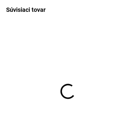
Súvisiaci tovar
TIP
JERSEY
JERSEY
SKLADOM
SKLADOM
Pánska biela Flex Jersey
Pánska modrá Flex
košeľa OLYMP modern
Jersey košeľa OLYMP
fit
modern fit
€79,95
€79,95
Detail
Detail