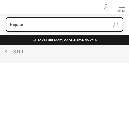
Prejsť
na
obsah
Tovar skladom, odosielame do 24 h
Košele
ZNAČKA:
OLYMP
JERSEY