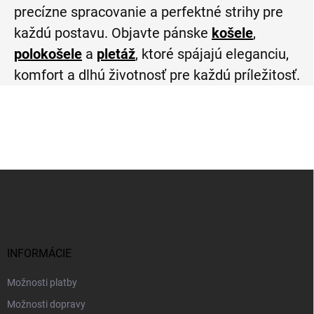
precízne spracovanie a perfektné strihy pre
každú postavu. Objavte pánske
košele
,
polokošele
a
pletáž
, ktoré spájajú eleganciu,
komfort a dlhú životnosť pre každú príležitosť.
Z
á
p
ä
t
i
INFORMÁCIE
e
Možnosti platby
Možnosti dopravy