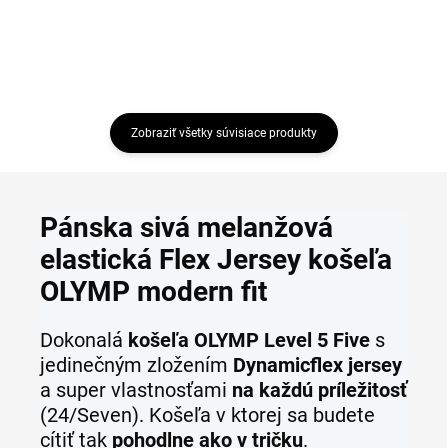
Zobraziť všetky súvisiace produkty
Pánska sivá melanžová
elastická Flex Jersey košeľa
OLYMP modern fit
Dokonalá
košeľa OLYMP Level 5 Five
s
jedinečným zložením
Dynamic
flex jersey
a super vlastnosťami
na každú príležitosť
(24/Seven). Košeľa v ktorej sa budete
cítiť tak
pohodlne ako v tričku
.