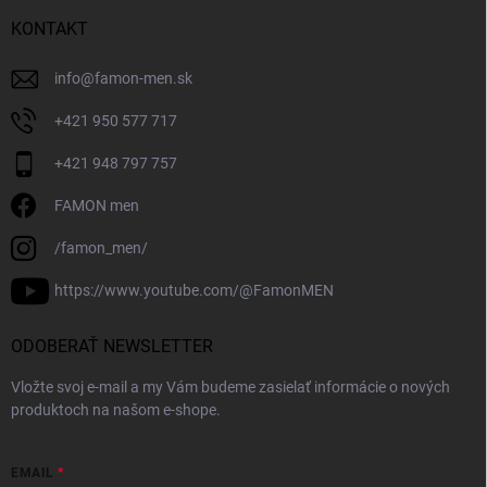
KONTAKT
info
@
famon-men.sk
+421 950 577 717
+421 948 797 757
FAMON men
/famon_men/
https://www.youtube.com/@FamonMEN
ODOBERAŤ NEWSLETTER
Vložte svoj e-mail a my Vám budeme zasielať informácie o nových
produktoch na našom e-shope.
EMAIL