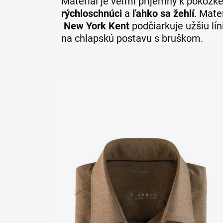
Materiál je veľmi príjemný k pokožk
rýchloschnúci
a
ľahko sa žehlí
. Mate
New York Kent
podčiarkuje užšiu lín
na chlapskú postavu s bruškom.