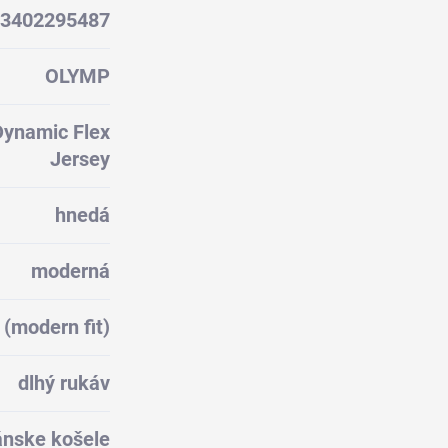
3402295487
OLYMP
Dynamic Flex
Jersey
hnedá
moderná
 (modern fit)
dlhý rukáv
nske košele