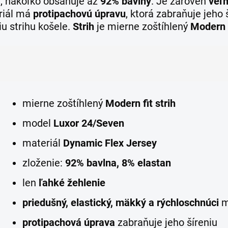
e, nakoľko obsahuje až
92% bavlny
. Je zároveň
veľm
riál má
protipachovú úpravu
, ktorá zabraňuje jeho 
iu strihu košele.
Strih
je mierne zoštíhlený
Modern 
mierne zoštíhlený
Modern fit strih
model
Luxor 24/Seven
materiál
Dynamic Flex Jersey
zloženie:
92% bavlna, 8% elastan
len
ľahké žehlenie
priedušný, elastický, mäkký a rýchloschnúci
m
protipachová úprava
zabraňuje jeho šíreniu