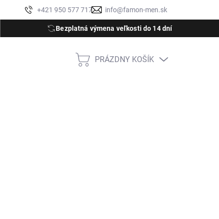
Moja objednávka
+421 950 577 717
info@famon-men.sk
Bezplatná výmena veľkosti do 14 dní
PRÁZDNY KOŠÍK
NÁKUPNÝ
KOŠÍK
40 (M)