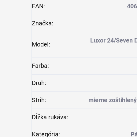
EAN
:
406
Značka
:
Luxor 24/Seven 
Model
:
Farba
:
Druh
:
Strih
:
mierne zoštíhlený
Dĺžka rukáva
:
Kategória
:
Pá