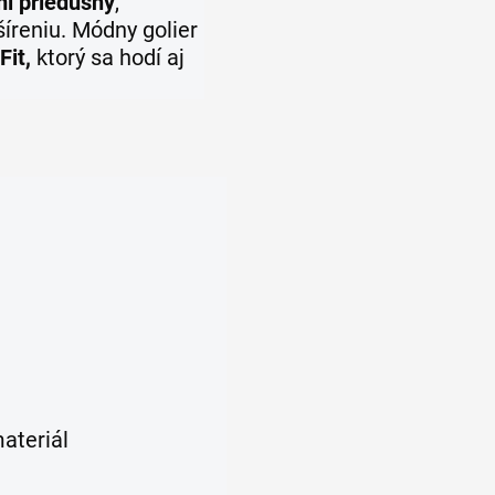
i priedušný
,
šíreniu. Módny golier
Fit,
ktorý sa hodí aj
ateriál