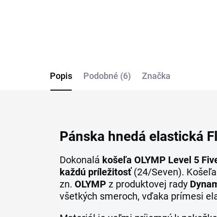
Popis
Podobné (6)
Značka
Pánska hnedá elastická F
Dokonalá
košeľa OLYMP Level 5 Fiv
každú príležitosť
(24/Seven). Košeľa 
zn.
OLYMP
z produktovej rady
Dynam
všetkých smeroch, vďaka prímesi el