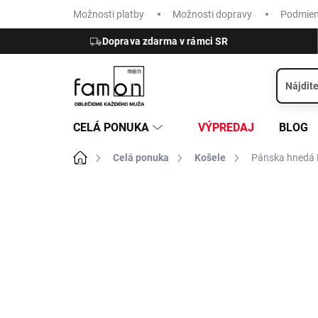
Prejsť
Možnosti platby
Možnosti dopravy
Podmie
na
obsah
Doprava zdarma v rámci SR
CELÁ PONUKA
VÝPREDAJ
BLOG
Domov
Celá ponuka
Košele
Pánska hnedá F
ZNAČKA:
OLYMP
JERSEY