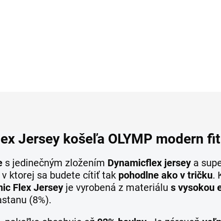
Detail
Detai
lex Jersey košeľa OLYMP modern fit
e
s jedinečným zložením
Dynamic
flex jersey
a supe
v ktorej sa budete cítiť tak
pohodlne ako v tričku
.
ic Flex Jersey
je vyrobená z materiálu
s vysokou e
astanu (8%).