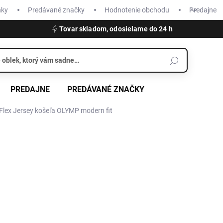
nky
Predávané značky
Hodnotenie obchodu
Predajne
Tovar skladom, odosielame do 24 h
PREDAJNE
PREDÁVANÉ ZNAČKY
lex Jersey košeľa OLYMP modern fit
€79,95
Jednotková
SKLADOM
cena:
VEĽKOSŤ