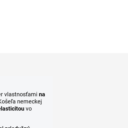
l
Detail
r vlastnosťami
na
 Košeľa
nemeckej
lasticitou
vo