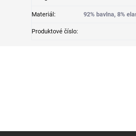
Materiál
:
92% bavlna, 8% el
Produktové číslo
:
Z