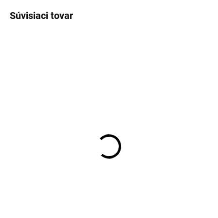
Súvisiaci tovar
TIP
SKLADOM
SKLADOM
Pánske bavlnené telové
Pánske biele tričko pod
tričko pod košeľu
košeľu RAGMAN Body
RAGMAN body fit (2 ks)
Fit (2ks)
€34,95
€29,95
Detail
Detail