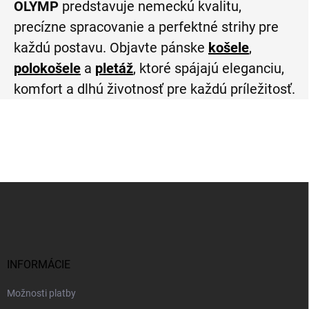
OLYMP
predstavuje nemeckú kvalitu,
precízne spracovanie a perfektné strihy pre
každú postavu. Objavte pánske
košele
,
polokošele
a
pletáž
, ktoré spájajú eleganciu,
komfort a dlhú životnosť pre každú príležitosť.
Z
á
p
ä
t
i
INFORMÁCIE
e
Možnosti platby