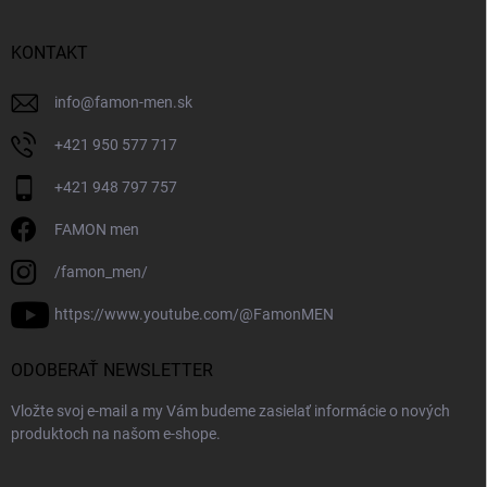
KONTAKT
info
@
famon-men.sk
+421 950 577 717
+421 948 797 757
FAMON men
/famon_men/
https://www.youtube.com/@FamonMEN
ODOBERAŤ NEWSLETTER
Vložte svoj e-mail a my Vám budeme zasielať informácie o nových
produktoch na našom e-shope.