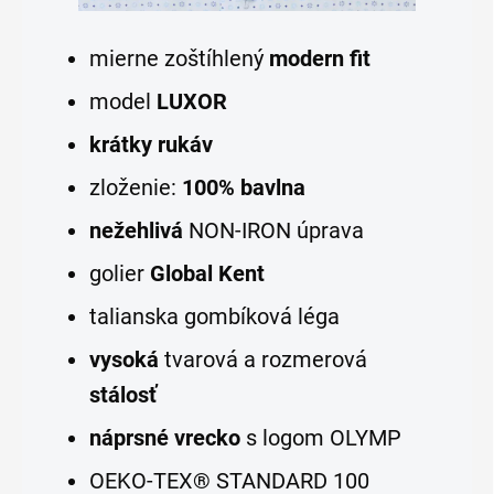
mierne zoštíhlený
modern fit
model
LUXOR
krátky rukáv
zloženie:
100% bavlna
nežehlivá
NON-IRON úprava
golier
Global Kent
talianska gombíková léga
vysoká
tvarová a rozmerová
stálosť
náprsné vrecko
s logom OLYMP
OEKO-TEX® STANDARD 100