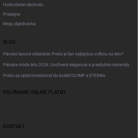
Hodnotenie obchodu
Predajne
Moja objednávka
BLOG
Pánske ľanové oblečenie: Prečo je ľan najlepšou voľbou na leto?
Pánska móda leto 2026: Uvoľnená elegancia a priedušné materiály
Prečo sa oplatí investovať do košieľ OLYMP a ETERNA
PRIJÍMAME ONLINE PLATBY
KONTAKT