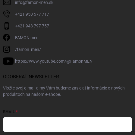
info
@
famon-men.sk
+421 950 577 717
+421 948 797 757
FAMON men
/famon_men/
https://www.youtube.com/@FamonMEN
ODOBERAŤ NEWSLETTER
Vložte svoj e-mail a my Vám budeme zasielať informácie o nových
produktoch na našom e-shope.
EMAIL