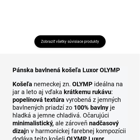
Zobraziť všetky súvisiace produkty
Pánska bavlnená košeľa Luxor OLYMP
Košeľa
nemeckej zn.
OLYMP
ideálna
na
jar a leto aj vďaka
krátkemu rukávu
:
popelínová textúra
vyrobená z jemných
bavlnených priadzí zo
100% bavlny
je
hladká a jemne chladivá. Očarujúci
minimalistický,
ale zároveň
nadčasový
dizaj
n v harmonickej farebnej kompozícii
dodáva tejto košeli
OLYMP Luxor