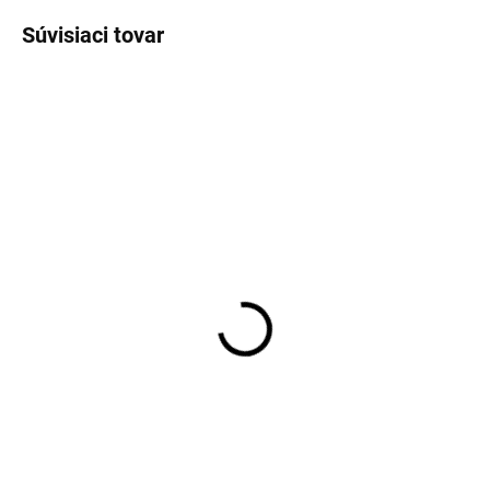
Súvisiaci tovar
TIP
SKLADOM
SKLADOM
Pánske bavlnené telové
Pánske čierne bavlnené
tričko pod košeľu
tričko RAGMAN regular
RAGMAN body fit (2 ks)
fit (2 ks)
€34,95
€35,95
Detail
Detail