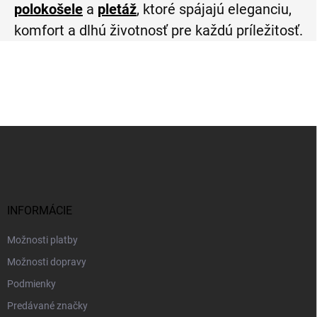
polokošele
a
pletáž
, ktoré spájajú eleganciu,
komfort a dlhú životnosť pre každú príležitosť.
Z
á
p
ä
t
i
INFORMÁCIE
e
Možnosti platby
Možnosti dopravy
Podmienky
Predávané značky