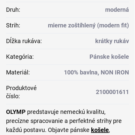
Druh
:
moderná
Strih
:
mierne zoštíhlený (modern fit)
Dĺžka rukáva
:
krátky rukáv
Kategória
:
Pánske košele
Materiál
:
100% bavlna, NON IRON
Produktové
2100001611
číslo
:
OLYMP
predstavuje nemeckú kvalitu,
precízne spracovanie a perfektné strihy pre
každú postavu. Objavte pánske
košele
,