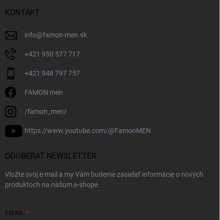
KONTAKT
info
@
famon-men.sk
+421 950 577 717
+421 948 797 757
FAMON men
/famon_men/
https://www.youtube.com/@FamonMEN
ODOBERAŤ NEWSLETTER
Vložte svoj e-mail a my Vám budeme zasielať informácie o nových
produktoch na našom e-shope.
EMAIL