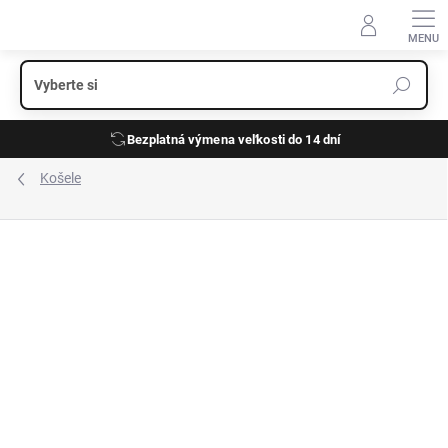
Prejsť
na
obsah
Bezplatná výmena veľkosti do 14 dní
Košele
ZNAČKA:
OLYMP