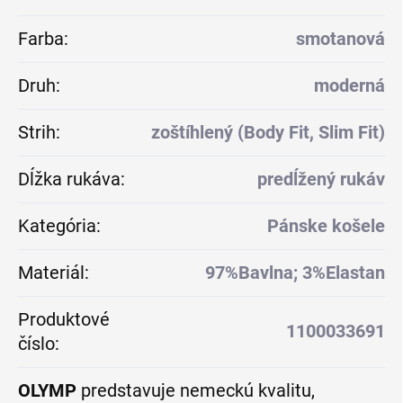
Farba
:
smotanová
Druh
:
moderná
Strih
:
zoštíhlený (Body Fit, Slim Fit)
Dĺžka rukáva
:
predĺžený rukáv
Kategória
:
Pánske košele
Materiál
:
97%Bavlna; 3%Elastan
Produktové
1100033691
číslo
:
OLYMP
predstavuje nemeckú kvalitu,