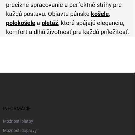
precízne spracovanie a perfektné strihy pre
každú postavu. Objavte pánske
košele
,
polokošele
a
pletáž
, ktoré spájajú eleganciu,
komfort a dlhú životnosť pre každú príležitosť.
Z
á
p
ä
t
i
INFORMÁCIE
e
Možnosti platby
Možnosti dopravy