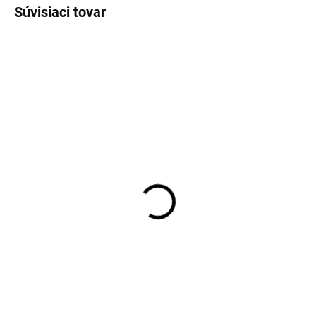
Súvisiaci tovar
SKLADOM
SKLADOM
Pánske čierne bavlnené
Pánske neviditeľné tielko
tričko RAGMAN regular
pod košeľu Covert
fit (2 ks)
€32,95
€35,95
Detail
Detail