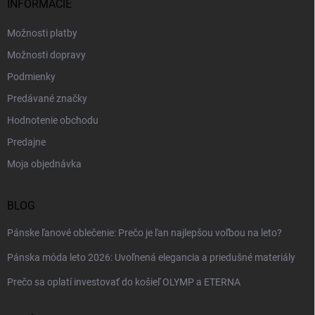
i
INFORMÁCIE
e
Možnosti platby
Možnosti dopravy
Podmienky
Predávané značky
Hodnotenie obchodu
Predajne
Moja objednávka
BLOG
Pánske ľanové oblečenie: Prečo je ľan najlepšou voľbou na leto?
Pánska móda leto 2026: Uvoľnená elegancia a priedušné materiály
Prečo sa oplatí investovať do košieľ OLYMP a ETERNA