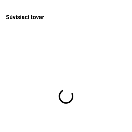
OPÝTAŤ SA
STRÁŽIŤ
Súvisiaci tovar
SKLADOM
SKLADOM
Pánske biele tričko pod
Pánske biele tielko pod
košeľu RAGMAN Body
košeľu s "V" výstrihom
Fit (2ks)
RAGMAN body fit (2ks)
€29,95
€29,95
Detail
Detail