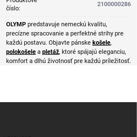
Produktové
2100000286
číslo
:
OLYMP
predstavuje nemeckú kvalitu,
precízne spracovanie a perfektné strihy pre
každú postavu. Objavte pánske
košele
,
polokošele
a
pletáž
, ktoré spájajú eleganciu,
komfort a dlhú životnosť pre každú príležitosť.
Z
á
p
ä
t