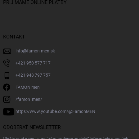
PRIJÍMAME ONLINE PLATBY
KONTAKT
info
@
famon-men.sk
+421 950 577 717
+421 948 797 757
FAMON men
/famon_men/
https://www.youtube.com/@FamonMEN
ODOBERAŤ NEWSLETTER