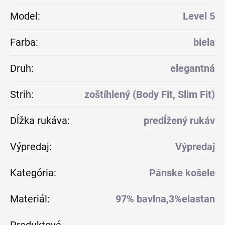
Model
:
Level 5
Farba
:
biela
Druh
:
elegantná
Strih
:
zoštíhlený (Body Fit, Slim Fit)
Dĺžka rukáva
:
predĺžený rukáv
Výpredaj
:
Výpredaj
Kategória
:
Pánske košele
Materiál
:
97% bavlna,3%elastan