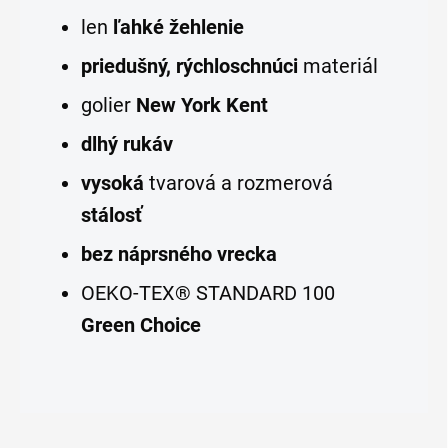
len
ľahké žehlenie
priedušný, rýchloschnúci
materiál
golier
New York Kent
dlhý rukáv
vysoká
tvarová a rozmerová
stálosť
bez náprsného vrecka
OEKO-TEX® STANDARD 100
Green Choice