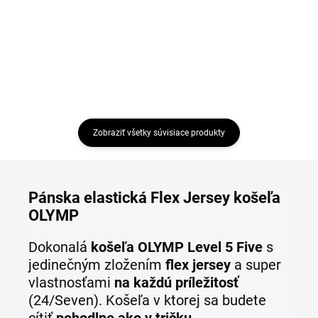
Detail
Detail
Zobraziť všetky súvisiace produkty
Pánska elastická Flex Jersey košeľa
OLYMP
Dokonalá
košeľa OLYMP Level 5 Five
s
jedinečným zložením
flex jersey
a super
vlastnosťami
na každú príležitosť
(24/Seven). Košeľa v ktorej sa budete