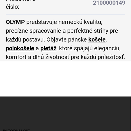
2100000149
číslo
:
OLYMP
predstavuje nemeckú kvalitu,
precízne spracovanie a perfektné strihy pre
každú postavu. Objavte pánske
košele
,
polokošele
a
pletáž
, ktoré spájajú eleganciu,
komfort a dlhú životnosť pre každú príležitosť.
Z
á
p
ä
t