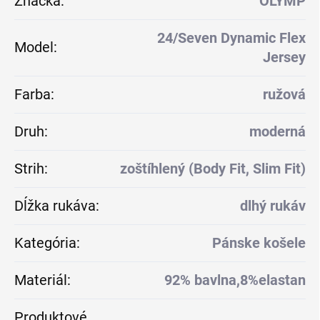
Značka
:
OLYMP
24/Seven Dynamic Flex
Model
:
Jersey
Farba
:
ružová
Druh
:
moderná
Strih
:
zoštíhlený (Body Fit, Slim Fit)
Dĺžka rukáva
:
dlhý rukáv
Kategória
:
Pánske košele
Materiál
:
92% bavlna,8%elastan
Produktové