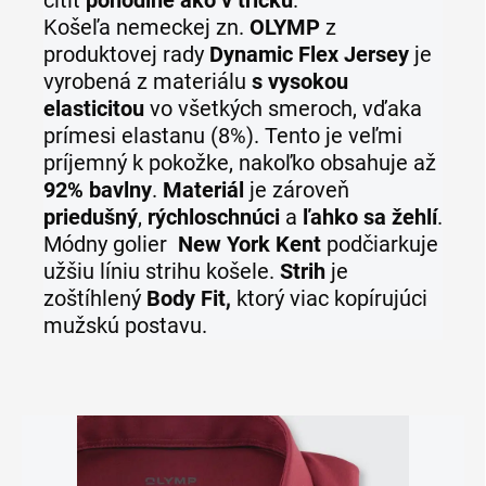
cítiť
pohodlne ako v tričku
.
Košeľa
nemeckej zn.
OLYMP
z
produktovej rady
Dynamic Flex Jersey
je
vyrobená z materiálu
s vysokou
elasticitou
vo všetkých smeroch, vďaka
prímesi elastanu (8%). Tento je veľmi
príjemný k pokožke, nakoľko obsahuje až
92% bavlny
.
Materiál
je zároveň
priedušný
,
rýchloschnúci
a
ľahko sa žehlí
.
Módny golier
New York Kent
podčiarkuje
užšiu líniu strihu košele.
Strih
je
zoštíhlený
Body Fit,
ktorý viac kopírujúci
mužskú postavu.