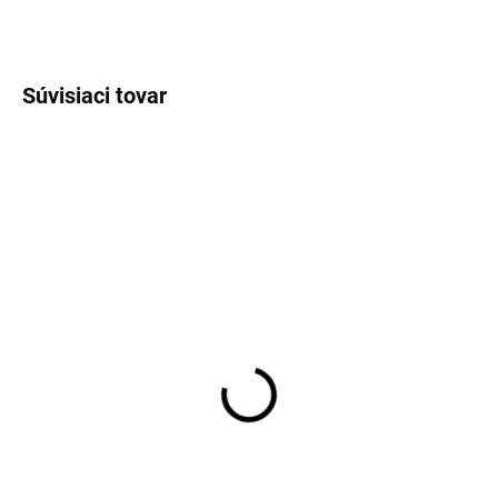
OPÝTAŤ SA
STRÁŽIŤ
Súvisiaci tovar
JERSEY
JERSEY
SKLADOM
SKLADOM
Pánska kaki Flex jersey
Pánska elastická Flex
košeľa OLYMP body fit
Jersey košeľa OLYMP
body fit
€79,95
€79,95