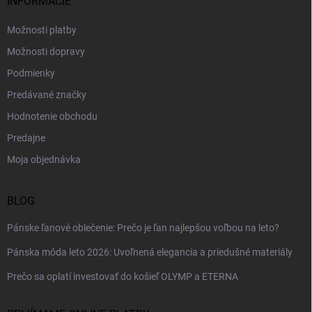
i
INFORMÁCIE
e
Možnosti platby
Možnosti dopravy
Podmienky
Predávané značky
Hodnotenie obchodu
Predajne
Moja objednávka
BLOG
Pánske ľanové oblečenie: Prečo je ľan najlepšou voľbou na leto?
Pánska móda leto 2026: Uvoľnená elegancia a priedušné materiály
Prečo sa oplatí investovať do košieľ OLYMP a ETERNA