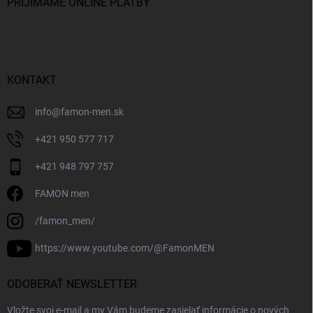
PRIJÍMAME ONLINE PLATBY
KONTAKT
info
@
famon-men.sk
+421 950 577 717
+421 948 797 757
FAMON men
/famon_men/
https://www.youtube.com/@FamonMEN
ODOBERAŤ NEWSLETTER
Vložte svoj e-mail a my Vám budeme zasielať informácie o nových