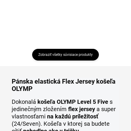
Detail
Detail
Zobraziť všetky súvisiace produkty
Pánska elastická Flex Jersey košeľa
OLYMP
Dokonalá
košeľa OLYMP Level 5 Five
s
jedinečným zložením
flex jersey
a super
vlastnosťami
na každú príležitosť
(24/Seven). Košeľa v ktorej sa budete