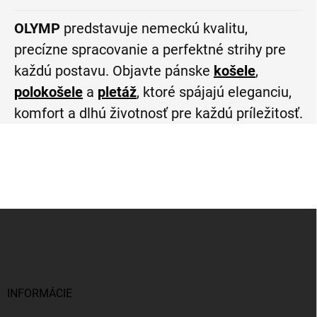
OLYMP
predstavuje nemeckú kvalitu,
precízne spracovanie a perfektné strihy pre
každú postavu. Objavte pánske
košele
,
polokošele
a
pletáž
, ktoré spájajú eleganciu,
komfort a dlhú životnosť pre každú príležitosť.
Z
á
p
ä
t
i
INFORMÁCIE
e