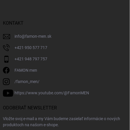
KONTAKT
info
@
famon-men.sk
+421 950 577 717
+421 948 797 757
FAMON men
/famon_men/
https://www.youtube.com/@FamonMEN
ODOBERAŤ NEWSLETTER
Vložte svoj e-mail a my Vám budeme zasielať informácie o nových
produktoch na našom e-shope.