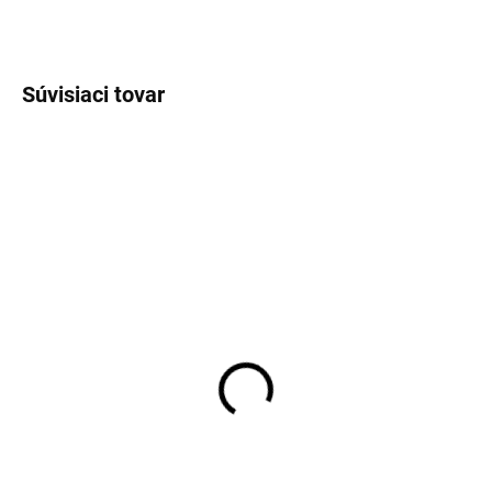
OPÝTAŤ SA
STRÁŽIŤ
Súvisiaci tovar
JERSEY
SKLADOM
SKLADOM
Pánska malinová
Pánske neviditeľné tielko
elastická košeľa Flex
pod košeľu Covert
jersey OLYMP body fit
€32,95
€79,95