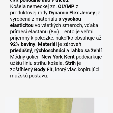
cítiť
pohodlne ako v tričku
.
Košeľa
nemeckej zn.
OLYMP
z
produktovej rady
Dynamic Flex Jersey
je
vyrobená z materiálu
s vysokou
elasticitou
vo všetkých smeroch, vďaka
prímesi elastanu (8%). Tento je veľmi
príjemný k pokožke, nakoľko obsahuje až
92% bavlny
.
Materiál
je zároveň
priedušný
,
rýchloschnúci
a
ľahko sa žehlí
.
Módny golier
New York Kent
podčiarkuje
užšiu líniu strihu košele.
Strih
je
zoštíhlený
Body Fit,
ktorý viac kopírujúci
mužskú postavu.