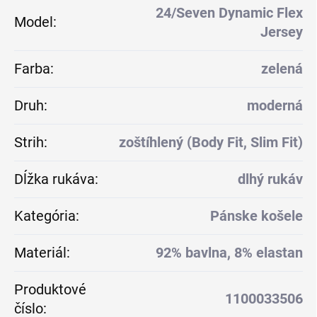
24/Seven Dynamic Flex
Model
:
Jersey
Farba
:
zelená
Druh
:
moderná
Strih
:
zoštíhlený (Body Fit, Slim Fit)
Dĺžka rukáva
:
dlhý rukáv
Kategória
:
Pánske košele
Materiál
:
92% bavlna, 8% elastan
Produktové
1100033506
číslo
: