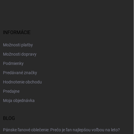
á
p
ä
t
i
INFORMÁCIE
e
Možnosti platby
Možnosti dopravy
Podmienky
Predávané značky
Hodnotenie obchodu
Predajne
Moja objednávka
BLOG
Pánske ľanové oblečenie: Prečo je ľan najlepšou voľbou na leto?