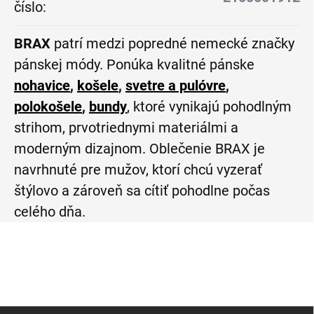
číslo
:
BRAX
patrí medzi popredné nemecké značky
pánskej módy. Ponúka kvalitné pánske
nohavice
,
košele
,
svetre a pulóvre
,
polokošele
,
bundy
, ktoré vynikajú pohodlným
strihom, prvotriednymi materiálmi a
moderným dizajnom. Oblečenie BRAX je
navrhnuté pre mužov, ktorí chcú vyzerať
štýlovo a zároveň sa cítiť pohodlne počas
celého dňa.
Z