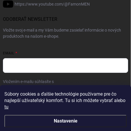
https://www.youtube.com/@FamonMEN
ODOBERAŤ NEWSLETTER
Vložte svoj e-mail a my Vám budeme zasielať informácie o nových
produktoch na našom e-shope.
EMAIL
Vložením e-mailu súhlasíte s
podmienkami ochrany osobných údajov
Prihlásiť sa
Súbory cookies a ďalšie technológie používame pre čo
najlepší užívateľský komfort. Tu si ich môžete vybrať alebo
tu
Nastavenie