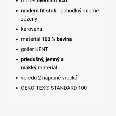
model
overshirt KAY
modern fit strih
- pohodlný mierne
zúžený
károvaná
materiál
100 % bavlna
golier KENT
priedušný, jemný a
mäkký
materiál
vpredu 2 náprsné vrecká
OEKO-TEX® STANDARD 100