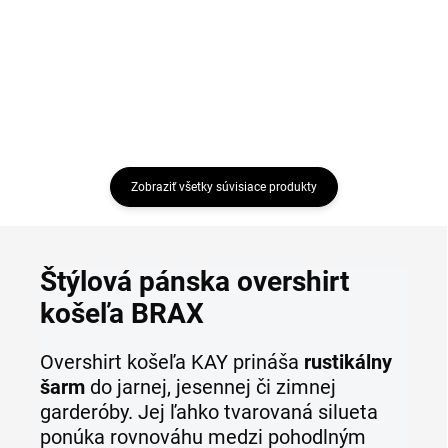
Detail
Detail
Zobraziť všetky súvisiace produkty
Štýlová pánska overshirt
košeľa BRAX
Overshirt košeľa KAY prináša
rustikálny
šarm
do jarnej, jesennej či zimnej
garderóby. Jej ľahko tvarovaná silueta
ponúka rovnováhu medzi pohodlným