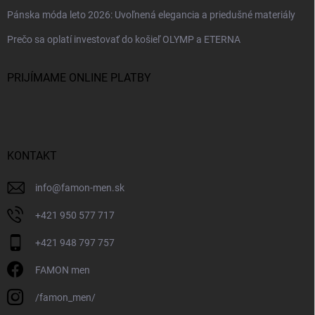
Pánska móda leto 2026: Uvoľnená elegancia a priedušné materiály
Prečo sa oplatí investovať do košieľ OLYMP a ETERNA
PRIJÍMAME ONLINE PLATBY
KONTAKT
info
@
famon-men.sk
+421 950 577 717
+421 948 797 757
FAMON men
/famon_men/