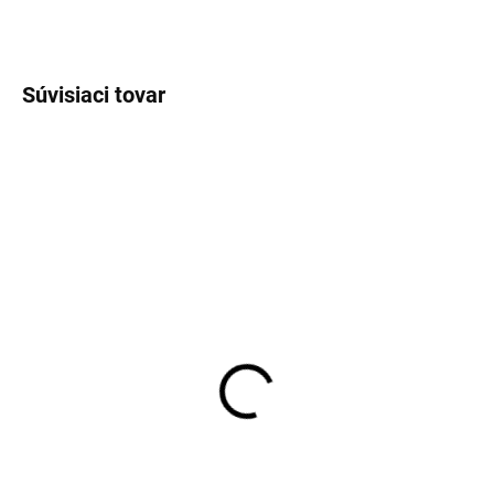
OPÝTAŤ SA
STRÁŽIŤ
Súvisiaci tovar
SKLADOM
SKLADOM
Pánske neviditeľné
Pánske biele tričko pod
tričko pod košeľu OLYMP
košeľu RAGMAN body fit
body fit
(2ks)
€25,95
€35,95