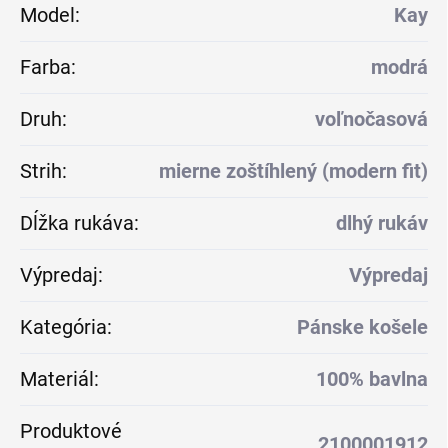
Model
:
Kay
Farba
:
modrá
Druh
:
voľnočasová
Strih
:
mierne zoštíhlený (modern fit)
Dĺžka rukáva
:
dlhý rukáv
Výpredaj
:
Výpredaj
Kategória
:
Pánske košele
Materiál
:
100% bavlna
Produktové
2100001912