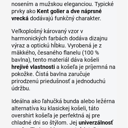
nosením a mužskou eleganciou. Typické
prvky ako
Kent golier a dve náprsné
vrecká
dodávajú funkčný charakter.
Veľkoplošný károvaný vzor v
harmonických farbách dodáva dizajnu
výraz a optickú hĺbku. Vyrobená je z
mäkkého, česaného flanelu (100 %
bavlna), tento materiál dáva košeli
hrejivé vlastnosti
a košeľa je príjemná na
pokožke. Čistá bavlna zaručuje
prirodzenú priedušnosť a jednoduchú
údržbu.
Ideálna ako ľahučká bunda alebo ležérna
alternatíva ku klasickej košeli, táto
overshirt košeľa je perfektná aj pre
chladné dni so štýlom. Jej
univerzálnosť