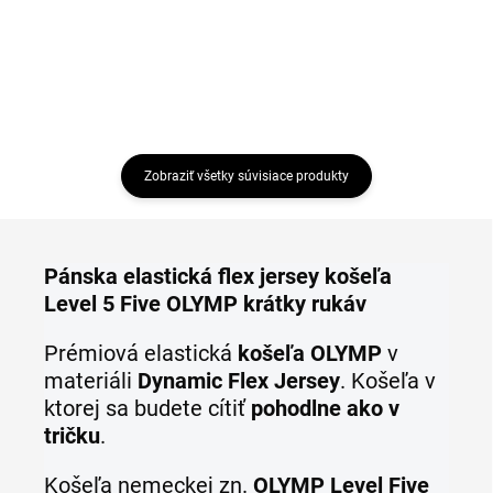
Zobraziť všetky súvisiace produkty
Pánska elastická flex jersey košeľa
Level 5 Five OLYMP krátky rukáv
Prémiová elastická
košeľa OLYMP
v
materiáli
Dynamic Flex Jersey
.
Košeľa v
ktorej sa budete cítiť
pohodlne ako v
tričku
.
Košeľa
nemeckej zn.
OLYMP Level Five