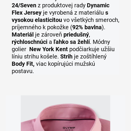
24/Seven
z produktovej rady
Dynamic
Flex Jersey
je vyrobená z materiálu
s
vysokou elasticitou
vo všetkých smeroch,
príjemného k pokožke (
92% bavlna
).
Materiál
je zároveň
priedušný
,
rýchloschnúci
a
ľahko sa žehlí
. Módny
golier
New York Kent
podčiarkuje užšiu
líniu strihu košele.
Strih
je zoštíhlený
Body Fit,
viac kopírujúci mužskú
postavu.