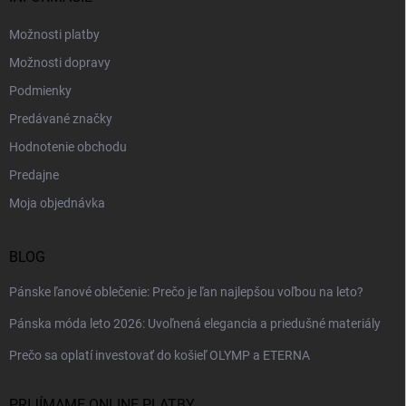
e
Možnosti platby
Možnosti dopravy
Podmienky
Predávané značky
Hodnotenie obchodu
Predajne
Moja objednávka
BLOG
Pánske ľanové oblečenie: Prečo je ľan najlepšou voľbou na leto?
Pánska móda leto 2026: Uvoľnená elegancia a priedušné materiály
Prečo sa oplatí investovať do košieľ OLYMP a ETERNA
PRIJÍMAME ONLINE PLATBY