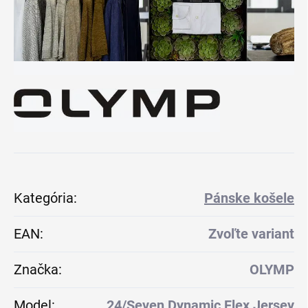
Kategória
:
Pánske košele
EAN
:
Zvoľte variant
Značka
:
OLYMP
Model
:
24/Seven Dynamic Flex Jersey