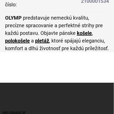
2100001534
číslo
:
OLYMP
predstavuje nemeckú kvalitu,
precízne spracovanie a perfektné strihy pre
každú postavu. Objavte pánske
košele
,
polokošele
a
pletáž
, ktoré spájajú eleganciu,
komfort a dlhú životnosť pre každú príležitosť.
Z
á
p
ä
t
i
INFORMÁCIE