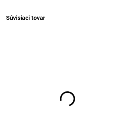
OPÝTAŤ SA
STRÁŽIŤ
Súvisiaci tovar
VÝPREDAJ
SKLADOM
SKLADOM
Pánske antibakteriálne
Pánske biele tričko pod
neviditeľné tričko pod
košeľu RAGMAN Body
košeľu CITYZEN
Fit (2ks)
€34,36
€29,95
Detail
Detail