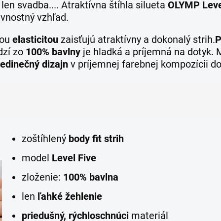
len svadba.... Atraktívna štíhla silueta
OLYMP Leve
ávnostný vzhľad.
nou
elasticitou
zaisťujú atraktívny a dokonalý strih.
P
dzí zo
100% bavlny
je hladká a príjemná na dotyk. M
jedinečný dizaj
n
v príjemnej farebnej kompozícii do
zoštíhlený
body fit strih
model
Level Five
zloženie:
100% bavlna
len
ľahké žehlenie
priedušný, rýchloschnúci
materiál