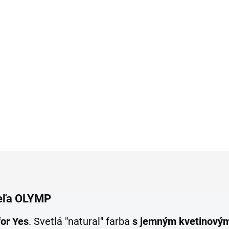
gantná košeľa s
pod košeľu OLYMP bo
etovanou štruktúrou
fit
YMP body fit
9,95
€25,95
Detail
Detai
šeľa OLYMP
for Yes
. Svetlá "natural" farba
s jemným kvetinový