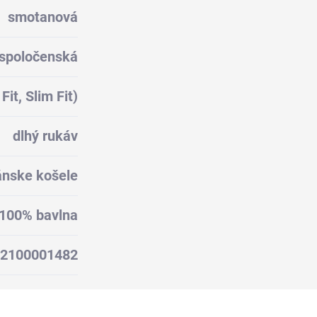
smotanová
spoločenská
Fit, Slim Fit)
dlhý rukáv
nske košele
100% bavlna
2100001482