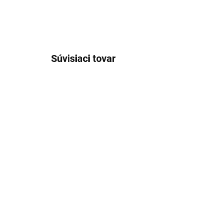
Súvisiaci tovar
TIP
TIP
SKLADOM
Pánska modrá
Pá