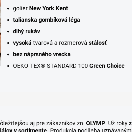
golier
New York Kent
talianska gombíková léga
dlhý rukáv
vysoká
tvarová a rozmerová
stálosť
bez náprsného vrecka
OEKO-TEX® STANDARD 100
Green Choice
ôležitejšou aj pre zákazníkov zn.
OLYMP
. Už roky
z
iálov v sortimente.
Produkcia podlieha uznávaným