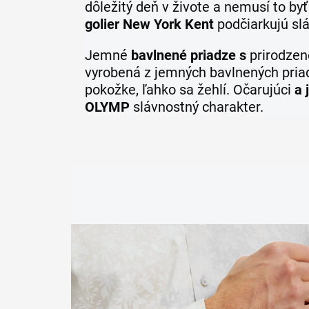
dôležitý deň v živote a nemusí to byť 
golier New York Kent
podčiarkujú sl
Jemné
bavlnené priadze s
prirodze
vyrobená z jemných bavlnených pria
pokožke, ľahko sa žehlí. Očarujúci
a 
OLYMP
slávnostný charakter.