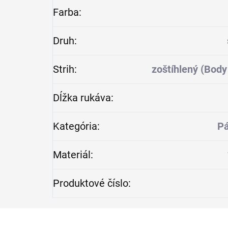
Farba
:
Druh
:
Strih
:
zoštíhlený (Body 
Dĺžka rukáva
:
Kategória
:
Pá
Materiál
:
Produktové číslo
: