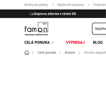
Prejsť
Možnosti platby
Možnosti dopravy
Podmie
na
obsah
Doprava zdarma v rámci SR
CELÁ PONUKA
VÝPREDAJ
BLOG
Domov
Celá ponuka
Košele
Pánska elegant
ZNAČKA:
OLYMP
TIP