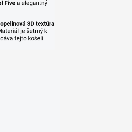
l Five
a elegantný
opelínová 3D textúra
ateriál je šetrný k
dáva tejto košeli