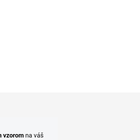
dy
košeľu RAGMAN Body Fit
(2ks)
€29,95
l
Detail
m vzorom
na váš