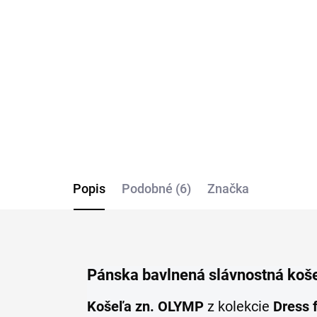
slávnostná košeľa s
ele
kvetovanou štruktúrou
kv
OLYMP body fit
OL
€69,95
€6
Detail
Popis
Podobné (6)
Značka
Pánska bavlnená slávnostná ko
Košeľa zn. OLYMP
z kolekcie
Dress 