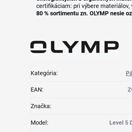
certifikáciam: pri výbere materiálov
80 % sortimentu zn. OLYMP nesie o
Kategória
:
Pá
EAN
:
Z
Značka
:
Model
:
Level 5 