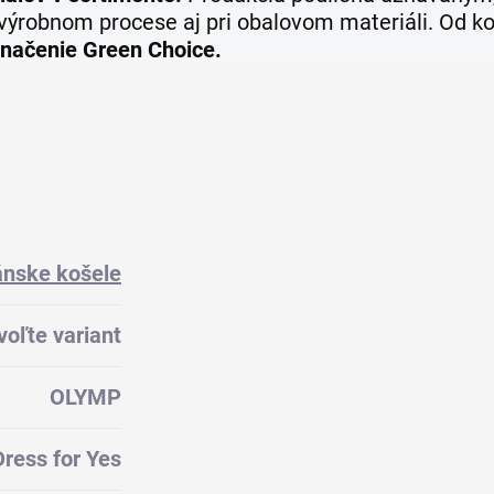
, výrobnom procese aj pri obalovom materiáli. Od k
značenie Green Choice.
nske košele
voľte variant
OLYMP
Dress for Yes