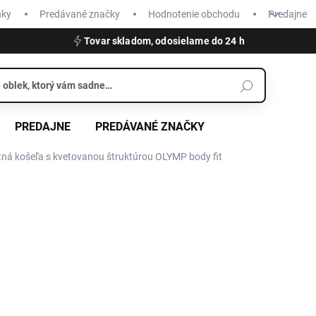
nky
Predávané značky
Hodnotenie obchodu
Predajne
Tovar skladom, odosielame do 24 h
PREDAJNE
PREDÁVANÉ ZNAČKY
ná košeľa s kvetovanou štruktúrou OLYMP body fit
€69,95
Jednotková
ZVOĽTE VARIANT
cena:
VEĽKOSŤ
3