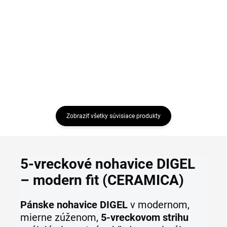
ETERNA slim fit
€55,97
€47,47
Detail
Detail
Zobraziť všetky súvisiace produkty
5-vreckové nohavice DIGEL
– modern fit (CERAMICA)
Pánske nohavice DIGEL
v modernom,
mierne zúženom,
5-vreckovom strihu