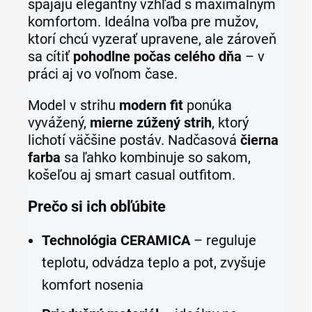
spájajú elegantný vzhľad s maximálnym
komfortom. Ideálna voľba pre mužov,
ktorí chcú vyzerať upravene, ale zároveň
sa cítiť
pohodlne počas celého dňa
– v
práci aj vo voľnom čase.
Model v strihu
modern fit
ponúka
vyvážený,
mierne zúžený strih
, ktorý
lichotí väčšine postáv. Nadčasová
čierna
farba
sa ľahko kombinuje so sakom,
košeľou aj smart casual outfitom.
Prečo si ich obľúbite
Technológia CERAMICA
– reguluje
teplotu, odvádza teplo a pot, zvyšuje
komfort nosenia