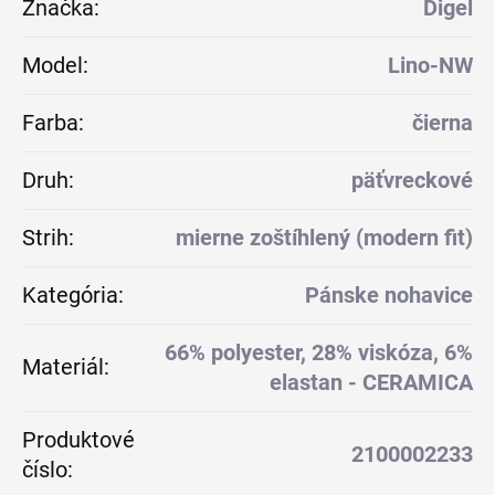
Značka
:
Digel
Model
:
Lino-NW
Farba
:
čierna
Druh
:
päťvreckové
Strih
:
mierne zoštíhlený (modern fit)
Kategória
:
Pánske nohavice
66% polyester, 28% viskóza, 6%
Materiál
:
elastan - CERAMICA
Produktové
2100002233
číslo
: