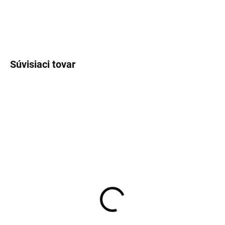
DETAILNÉ INFORMÁCIE
OPÝTAŤ SA
STRÁŽIŤ
Súvisiaci tovar
VÝPREDAJ
VÝPREDAJ
SKLADOM
SKLADOM
Pánska zelená
Pánska košeľa OLYMP
vzorovaná košeľa
body fit