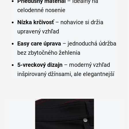
Priedušný materiál
– ideálny na
celodenné nosenie
Nízka krčivosť
– nohavice si držia
upravený vzhľad
Easy care úprava
– jednoduchá údržba
bez zbytočného žehlenia
5-vreckový dizajn
– moderný vzhľad
inšpirovaný džínsami, ale elegantnejší