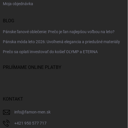
Moja objednávka
BLOG
Pánske ľanové oblečenie: Prečo je ľan najlepšou voľbou na leto?
Pánska móda leto 2026: Uvoľnená elegancia a priedušné materiály
Prečo sa oplatí investovať do košieľ OLYMP a ETERNA
PRIJÍMAME ONLINE PLATBY
KONTAKT
info
@
famon-men.sk
+421 950 577 717