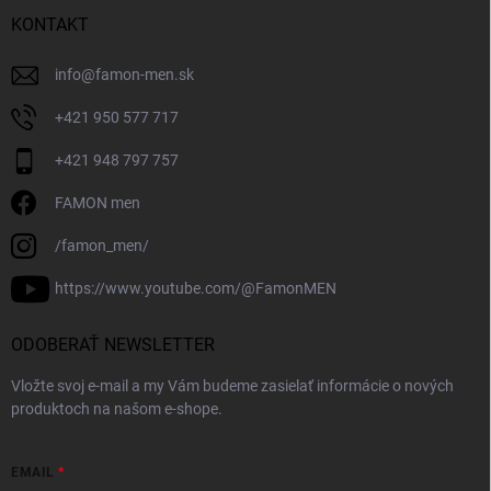
KONTAKT
info
@
famon-men.sk
+421 950 577 717
+421 948 797 757
FAMON men
/famon_men/
https://www.youtube.com/@FamonMEN
ODOBERAŤ NEWSLETTER
Vložte svoj e-mail a my Vám budeme zasielať informácie o nových
produktoch na našom e-shope.
EMAIL