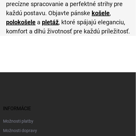
precízne spracovanie a perfektné strihy pre
každú postavu. Objavte pánske
košele
,
polokošele
a
pletáž
, ktoré spájajú eleganciu,
komfort a dlhú životnosť pre každú príležitosť.
Z
á
p
ä
t
i
INFORMÁCIE
e
Možnosti platby
Možnosti dopravy