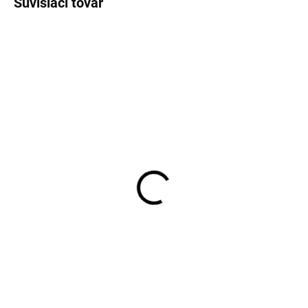
Súvisiaci tovar
SKLADOM
SKLADOM
Pánske čierne bavlnené
Pánske neviditeľné
tričko RAGMAN regular
tričko s potítkami Covert
fit (2 ks)
€42,95
€35,95
Detail
Detail