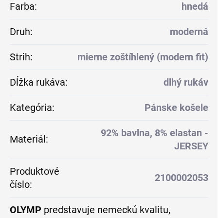
Farba
:
hnedá
Druh
:
moderná
Strih
:
mierne zoštíhlený (modern fit)
Dĺžka rukáva
:
dlhý rukáv
Kategória
:
Pánske košele
92% bavlna, 8% elastan -
Materiál
:
JERSEY
Produktové
2100002053
číslo
:
OLYMP
predstavuje nemeckú kvalitu,