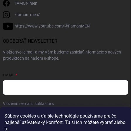
FAMON men
/famon_men/
https://www.youtube.com/@FamonMEN
ODOBERAŤ NEWSLETTER
Vložte svoj e-mail a my Vám budeme zasielať informácie o nových
produktoch na našom e-shope.
EMAIL
Vložením e-mailu súhlasíte s
podmienkami ochrany osobných údajov
Prihlásiť sa
Súbory cookies a ďalšie technológie používame pre čo
najlepší užívateľský komfort. Tu si ich môžete vybrať alebo
tu