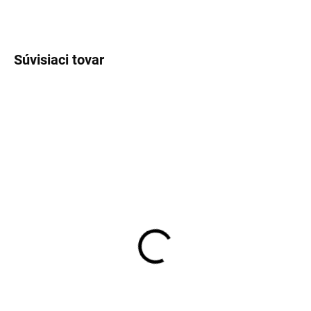
OPÝTAŤ SA
STRÁŽIŤ
Súvisiaci tovar
JERSEY
SKLADOM
SKLADOM
Pánska Flex Jersey
Pánska biela košeľa s
košeľa OLYMP body fit
krátkym rukávom
OLYMP body fit
€84,95
€59,95