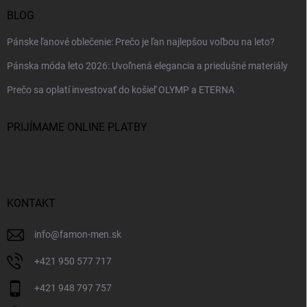
BLOG
Pánske ľanové oblečenie: Prečo je ľan najlepšou voľbou na leto?
Pánska móda leto 2026: Uvoľnená elegancia a priedušné materiály
Prečo sa oplatí investovať do košieľ OLYMP a ETERNA
PRIJÍMAME ONLINE PLATBY
KONTAKT
info
@
famon-men.sk
+421 950 577 717
+421 948 797 757