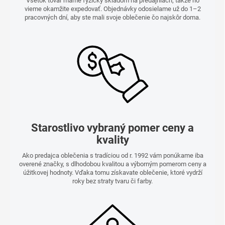
Všetok tovar máme fyzicky skladom na predajniach, takže ho
vieme okamžite expedovať. Objednávky odosielame už do 1–2
pracovných dní, aby ste mali svoje oblečenie čo najskôr doma.
Starostlivo vybraný pomer ceny a
kvality
Ako predajca oblečenia s tradíciou od r. 1992 vám ponúkame iba
overené značky, s dlhodobou kvalitou a výborným pomerom ceny a
úžitkovej hodnoty. Vďaka tomu získavate oblečenie, ktoré vydrží
roky bez straty tvaru či farby.