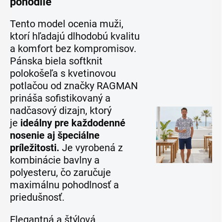
pohodlie
Tento model ocenia muži,
ktorí hľadajú dlhodobú kvalitu
a komfort bez kompromisov.
Pánska biela softknit
polokošeľa s kvetinovou
potlačou od značky RAGMAN
prináša sofistikovaný a
nadčasový dizajn, ktorý
je
ideálny pre každodenné
nosenie aj špeciálne
príležitosti.
Je vyrobená z
kombinácie bavlny a
polyesteru, čo zaručuje
maximálnu pohodlnosť a
priedušnosť.
Elegantná a štýlová