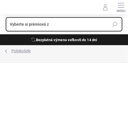
Prejsť
na
obsah
Bezplatná výmena veľkosti do 14 dní
Polokošele
ZNAČKA:
RAGMAN
NOVINKA