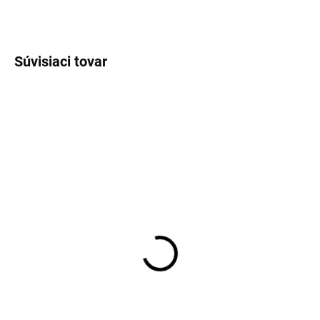
OPÝTAŤ SA
STRÁŽIŤ
Súvisiaci tovar
VÝPREDAJ
VÝPREDAJ
SKLADOM
SKLADOM
Pánske džínsové cargo
Pánske džínsové
bermudy BRAX modern
nohavice CLUB OF
fit
COMFORT relax fit
€69,96
€39,95