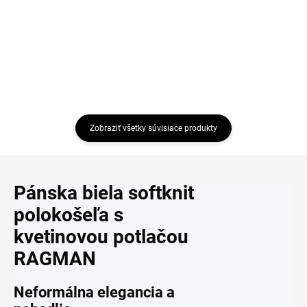
Detail
Detail
Zobraziť všetky súvisiace produkty
Pánska biela softknit
polokošeľa s
kvetinovou potlačou
RAGMAN
Neformálna elegancia a