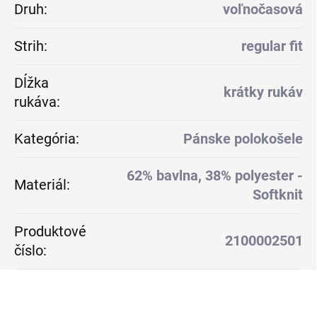
Druh
:
voľnočasová
Strih
:
regular fit
Dĺžka
krátky rukáv
rukáva
:
Kategória
:
Pánske polokošele
62% bavlna, 38% polyester -
Materiál
:
Softknit
Produktové
2100002501
číslo
: