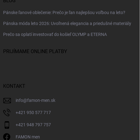
BLOG
Pánske ľanové oblečenie: Prečo je ľan najlepšou voľbou na leto?
Pánska móda leto 2026: Uvoľnená elegancia a priedušné materiály
Prečo sa oplatí investovať do košieľ OLYMP a ETERNA
PRIJÍMAME ONLINE PLATBY
KONTAKT
info
@
famon-men.sk
+421 950 577 717
+421 948 797 757
FAMON men