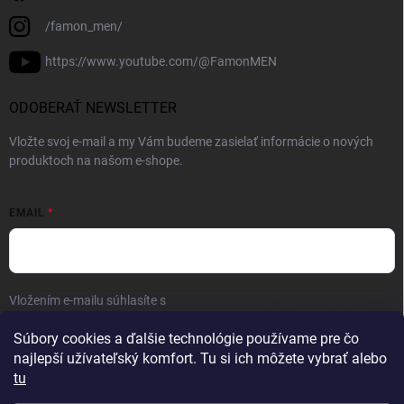
/famon_men/
https://www.youtube.com/@FamonMEN
ODOBERAŤ NEWSLETTER
Vložte svoj e-mail a my Vám budeme zasielať informácie o nových
produktoch na našom e-shope.
EMAIL
Vložením e-mailu súhlasíte s
podmienkami ochrany osobných údajov
Prihlásiť sa
Súbory cookies a ďalšie technológie používame pre čo
najlepší užívateľský komfort. Tu si ich môžete vybrať alebo
tu