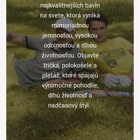
najkvalitnejších bavĺn
na svete, ktorá vyniká
mimoriadnou
jemnosťou, vysokou
odolnosťou a dlhou
životnosťou. Objavte
tričká, polokošele a
pletáž, ktoré spájajú
výnimočné pohodlie,
dlhú životnosť a
nadčasový štýl.