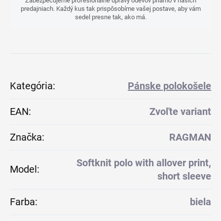
Zabezpečujeme profesionálne úpravy odevov priamo v našich
predajniach. Každý kus tak prispôsobíme vašej postave, aby vám
sedel presne tak, ako má.
Kategória
:
Pánske polokošele
EAN
:
Zvoľte variant
Značka
:
RAGMAN
Softknit polo with allover print,
Model
:
short sleeve
Farba
:
biela